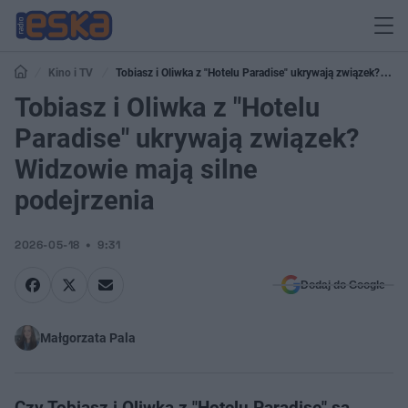
Kino i TV
Tobiasz i Oliwka z "Hotelu Paradise" ukrywają związek?
Widzowie mają silne podejrzenia
Tobiasz i Oliwka z "Hotelu
Paradise" ukrywają związek?
Widzowie mają silne
podejrzenia
2026-05-18
9:31
Dodaj do Google
Małgorzata Pala
Czy Tobiasz i Oliwka z "Hotelu Paradise" są