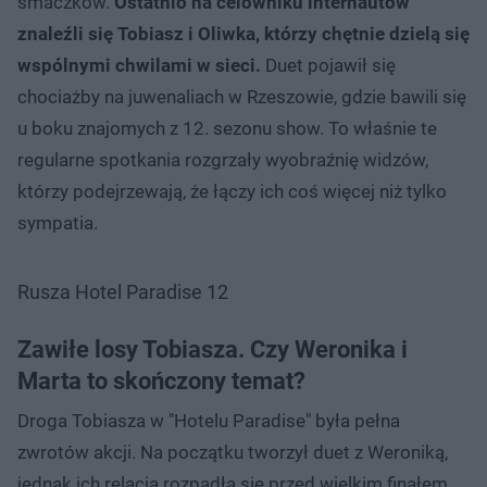
smaczków.
Ostatnio na celowniku internautów
znaleźli się Tobiasz i Oliwka, którzy chętnie dzielą się
wspólnymi chwilami w sieci.
Duet pojawił się
chociażby na juwenaliach w Rzeszowie, gdzie bawili się
u boku znajomych z 12. sezonu show. To właśnie te
regularne spotkania rozgrzały wyobraźnię widzów,
którzy podejrzewają, że łączy ich coś więcej niż tylko
sympatia.
Rusza Hotel Paradise 12
Zawiłe losy Tobiasza. Czy Weronika i
Marta to skończony temat?
Droga Tobiasza w "Hotelu Paradise" była pełna
zwrotów akcji. Na początku tworzył duet z Weroniką,
jednak ich relacja rozpadła się przed wielkim finałem.