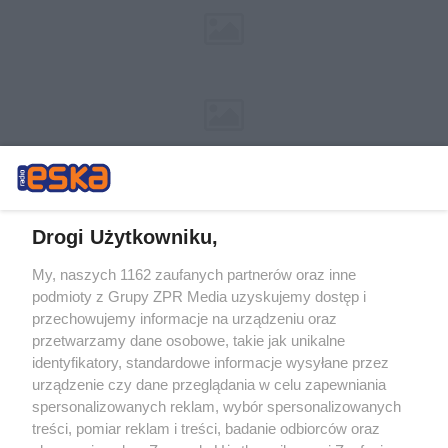
Drogi Użytkowniku,
My, naszych 1162 zaufanych partnerów oraz inne
Żaden utwór zamieszczony w serwisie nie może być powielany i
podmioty z Grupy ZPR Media uzyskujemy dostęp i
rozpowszechniany lub dalej rozpowszechniany w jakikolwiek sposób (w
przechowujemy informacje na urządzeniu oraz
tym także elektroniczny lub mechaniczny) na jakimkolwiek polu
eksploatacji w jakiejkolwiek formie, włącznie z umieszczaniem w
przetwarzamy dane osobowe, takie jak unikalne
Internecie bez pisemnej zgody właściciela praw. Jakiekolwiek użycie lub
identyfikatory, standardowe informacje wysyłane przez
wykorzystanie utworów w całości lub w części z naruszeniem prawa,
tzn. bez właściwej zgody, jest zabronione pod groźbą kary i może być
urządzenie czy dane przeglądania w celu zapewniania
ścigane prawnie.
spersonalizowanych reklam, wybór spersonalizowanych
treści, pomiar reklam i treści, badanie odbiorców oraz