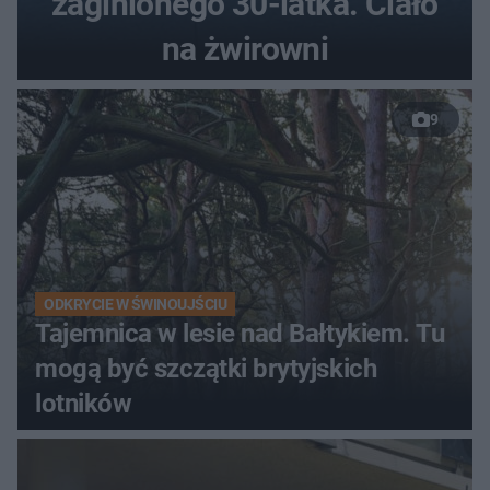
zaginionego 30-latka. Ciało
na żwirowni
9
ODKRYCIE W ŚWINOUJŚCIU
Tajemnica w lesie nad Bałtykiem. Tu
mogą być szczątki brytyjskich
lotników