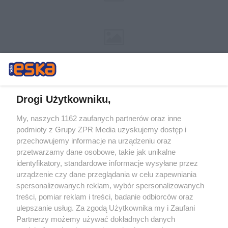
Drogi Użytkowniku,
My, naszych 1162 zaufanych partnerów oraz inne
Żaden utwór zamieszczony w serwisie nie może być powielany i
podmioty z Grupy ZPR Media uzyskujemy dostęp i
rozpowszechniany lub dalej rozpowszechniany w jakikolwiek sposób (w
tym także elektroniczny lub mechaniczny) na jakimkolwiek polu
przechowujemy informacje na urządzeniu oraz
eksploatacji w jakiejkolwiek formie, włącznie z umieszczaniem w
przetwarzamy dane osobowe, takie jak unikalne
Internecie bez pisemnej zgody właściciela praw. Jakiekolwiek użycie lub
identyfikatory, standardowe informacje wysyłane przez
wykorzystanie utworów w całości lub w części z naruszeniem prawa,
tzn. bez właściwej zgody, jest zabronione pod groźbą kary i może być
urządzenie czy dane przeglądania w celu zapewniania
ścigane prawnie.
spersonalizowanych reklam, wybór spersonalizowanych
treści, pomiar reklam i treści, badanie odbiorców oraz
ulepszanie usług. Za zgodą Użytkownika my i Zaufani
Partnerzy możemy używać dokładnych danych