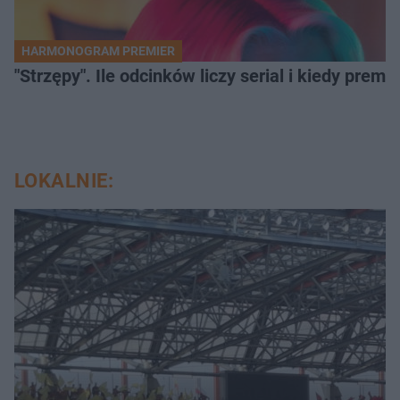
HARMONOGRAM PREMIER
"Strzępy". Ile odcinków liczy serial i kiedy prem
LOKALNIE: