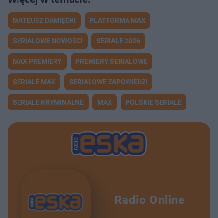
MATEUSZ DAMIĘCKI
PLATFORMA MAX
SERIALOWE NOWOŚCI
SERIALE 2026
MAX PREMIERY
PREMIERY SERIALOWE
SERIALE MAX
SERIALOWE ZAPOWIEDZI
SERIALE KRYMINALNE
MAX
POLSKIE SERIALE
Radio Online