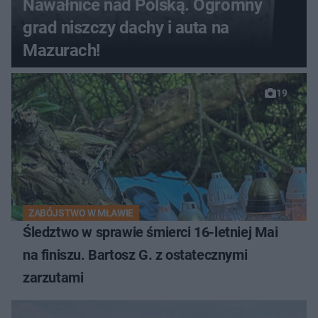
Nawałnice nad Polską. Ogromny
grad niszczy dachy i auta na
Mazurach!
19
ZABÓJSTWO W MŁAWIE
Śledztwo w sprawie śmierci 16-letniej Mai
na finiszu. Bartosz G. z ostatecznymi
zarzutami