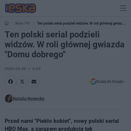
Kino i TV
Ten polski serial podzieli widzów. W roli głównej gwiazda
"Domu dobrego"
Ten polski serial podzieli
widzów. W roli głównej gwiazda
"Domu dobrego"
2026-02-20
4:26
Dodaj do Google
Natalia Nowecka
Przed nami "Piekło kobiet", nowy polski serial
HBO Max, a zarazem produkcja tak