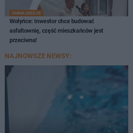
GMINA SIEDLCE
Wołyńce: Inwestor chce budować
asfaltownię, część mieszkańców jest
przeciwna!
NAJNOWSZE NEWSY: