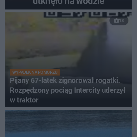
utknęło na wodzie
13
WYPADEK NA POMORZU
Pijany 67-latek zignorował rogatki.
Rozpędzony pociąg Intercity uderzył
w traktor