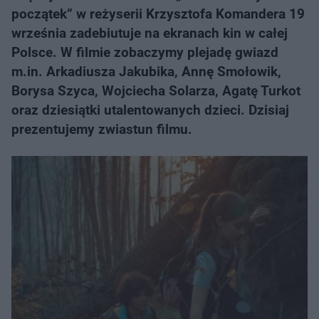
początek” w reżyserii Krzysztofa Komandera 19
września zadebiutuje na ekranach kin w całej
Polsce. W filmie zobaczymy plejadę gwiazd
m.in. Arkadiusza Jakubika, Annę Smołowik,
Borysa Szyca, Wojciecha Solarza, Agatę Turkot
oraz dziesiątki utalentowanych dzieci. Dzisiaj
prezentujemy zwiastun filmu.