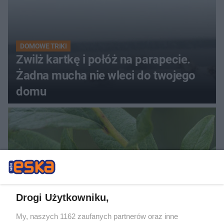
DOMOWE TRIKI
Zwilż kartkę i połóż na parapecie.
Żadna mucha nie wleci do twojego
domu
Drogi Użytkowniku,
My, naszych 1162 zaufanych partnerów oraz inne
PIELĘGNACJA BORÓWKI