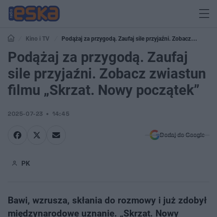
Kino i TV
Podążaj za przygodą. Zaufaj sile przyjaźni. Zobacz
zwiastun filmu „Skrzat. Nowy początek”
Podążaj za przygodą. Zaufaj
sile przyjaźni. Zobacz zwiastun
filmu „Skrzat. Nowy początek”
2025-07-23
14:45
Dodaj do Google
PK
Bawi, wzrusza, skłania do rozmowy i już zdobył
międzynarodowe uznanie. „Skrzat. Nowy