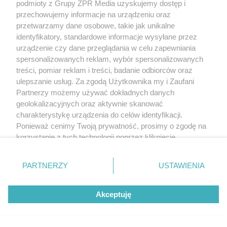
podmioty z Grupy ZPR Media uzyskujemy dostęp i
Zrób to po zebraniu borówek, a za
przechowujemy informacje na urządzeniu oraz
rok zbiory będą obfite
przetwarzamy dane osobowe, takie jak unikalne
identyfikatory, standardowe informacje wysyłane przez
urządzenie czy dane przeglądania w celu zapewniania
ZOBACZ WIĘCEJ
spersonalizowanych reklam, wybór spersonalizowanych
treści, pomiar reklam i treści, badanie odbiorców oraz
ulepszanie usług. Za zgodą Użytkownika my i Zaufani
Partnerzy możemy używać dokładnych danych
geolokalizacyjnych oraz aktywnie skanować
charakterystykę urządzenia do celów identyfikacji.
Ponieważ cenimy Twoją prywatność, prosimy o zgodę na
korzystanie z tych technologii poprzez kliknięcie
„Akceptuję”. Zgoda jest dobrowolna i zawsze możesz ją
zmienić/wycofać klikając przycisk ustawień prywatności
PARTNERZY
USTAWIENIA
znajdujący się w lewym dolnym rogu strony
. Niektóre
rodzaje przetwarzania danych nie wymagają zgody
Akceptuję
użytkownika, ale masz prawo sprzeciwić się takiemu
przetwarzaniu. Preferencje będą miały zastosowanie tylko
na tej witrynie.