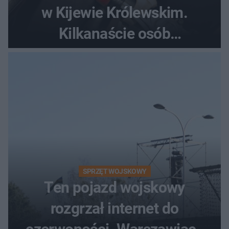
w Kijewie Królewskim.
Kilkanaście osób
poszkodowanych, lądował
śmigłowiec LPR
SPRZĘT WOJSKOWY
Ten pojazd wojskowy
rozgrzał internet do