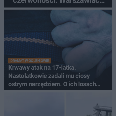
czerwoności. Warszawiacy
pytali, czy to Mad Max!
DRAMAT W GOLENIOWIE
Krwawy atak na 17-latka.
Nastolatkowie zadali mu ciosy
ostrym narzędziem. O ich losach
zdecyduje sąd rodzinny