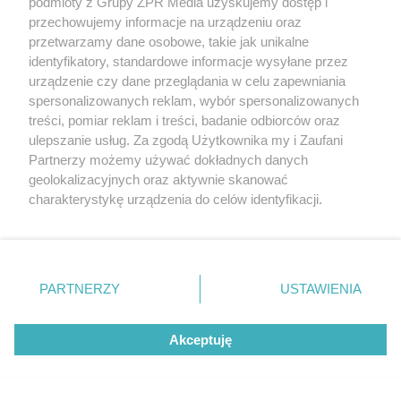
podmioty z Grupy ZPR Media uzyskujemy dostęp i
przechowujemy informacje na urządzeniu oraz
przetwarzamy dane osobowe, takie jak unikalne
identyfikatory, standardowe informacje wysyłane przez
urządzenie czy dane przeglądania w celu zapewniania
spersonalizowanych reklam, wybór spersonalizowanych
treści, pomiar reklam i treści, badanie odbiorców oraz
ulepszanie usług. Za zgodą Użytkownika my i Zaufani
Partnerzy możemy używać dokładnych danych
DOMOWE PORZĄDKI
geolokalizacyjnych oraz aktywnie skanować
Hiszpański sposób na czystą
charakterystykę urządzenia do celów identyfikacji.
Ponieważ cenimy Twoją prywatność, prosimy o zgodę na
toaletę. Rozpuszcza kamień i
korzystanie z tych technologii poprzez kliknięcie
„Akceptuję”. Zgoda jest dobrowolna i zawsze możesz ją
osady przez noc
zmienić/wycofać klikając przycisk ustawień prywatności
PARTNERZY
USTAWIENIA
znajdujący się w lewym dolnym rogu strony
. Niektóre
rodzaje przetwarzania danych nie wymagają zgody
Akceptuję
użytkownika, ale masz prawo sprzeciwić się takiemu
przetwarzaniu. Preferencje będą miały zastosowanie tylko
na tej witrynie.