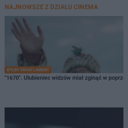
NAJNOWSZE Z DZIAŁU CINEMA
BYŁBY SROGI LAMENT
"1670". Ulubieniec widzów miał zginąć w poprze