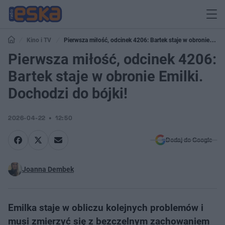
Kino i TV
Pierwsza miłość, odcinek 4206: Bartek staje w obronie
Emilki. Dochodzi do bójki!
Pierwsza miłość, odcinek 4206:
Bartek staje w obronie Emilki.
Dochodzi do bójki!
2026-04-22
12:50
Dodaj do Google
Joanna Dembek
Emilka staje w obliczu kolejnych problemów i
musi zmierzyć się z bezczelnym zachowaniem