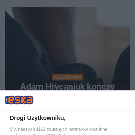
KOSZYKÓWKA
Adam Hrycaniuk kończy
karierę. „Bestia” schodzi z
parkietu po 20 latach
Drogi Użytkowniku,
My, naszych 1162 zaufanych partnerów oraz inne