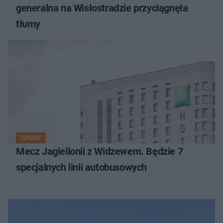
generalna na Wisłostradzie przyciągnęła
tłumy
SPORT
Mecz Jagiellonii z Widzewem. Będzie 7
specjalnych linii autobusowych