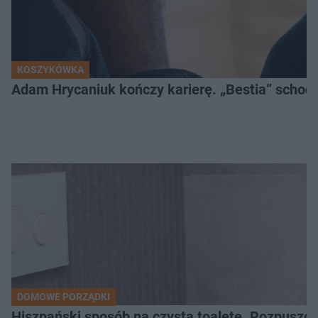
KOSZYKÓWKA
Adam Hrycaniuk kończy karierę. „Bestia” schodzi
DOMOWE PORZĄDKI
Hiszpański sposób na czystą toaletę. Rozpuszcz