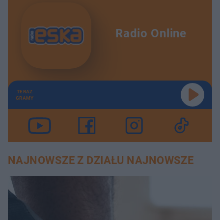
Radio Online
TERAZ
GRAMY
NAJNOWSZE Z DZIAŁU NAJNOWSZE