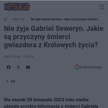
Kino i TV
Nie żyje Gabriel Seweryn. Jakie są przyczyny śmierci
gwiazdora z Królowych życia?
Nie żyje Gabriel Seweryn. Jakie
są przyczyny śmierci
gwiazdora z Królowych życia?
2023-11-28
21:05
Dodaj do Google
KG
We wtorek 28 listopada 2023 roku media
obiegła przykra informacja o śmierci Gabriela