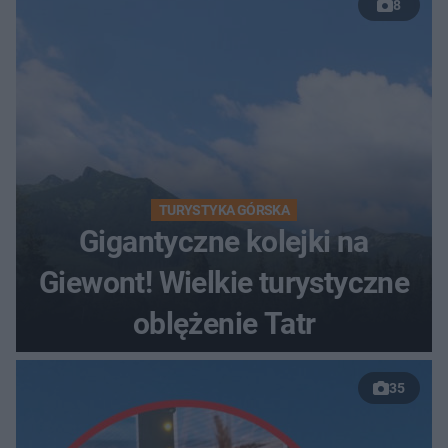
8
TURYSTYKA GÓRSKA
Gigantyczne kolejki na
Giewont! Wielkie turystyczne
oblężenie Tatr
35