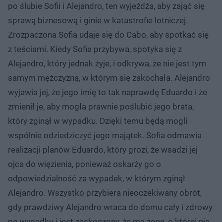
po ślubie Sofii i Alejandro, ten wyjeżdża, aby zająć się
sprawą biznesową i ginie w katastrofie lotniczej.
Zrozpaczona Sofia udaje się do Cabo, aby spotkać się
z teściami. Kiedy Sofia przybywa, spotyka się z
Alejandro, który jednak żyje, i odkrywa, że ​​nie jest tym
samym mężczyzną, w którym się zakochała. Alejandro
wyjawia jej, że jego imię to tak naprawdę Eduardo i że
zmienił je, aby mogła prawnie poślubić jego brata,
który zginął w wypadku. Dzięki temu będą mogli
wspólnie odziedziczyć jego majątek. Sofia odmawia
realizacji planów Eduardo, który grozi, że wsadzi jej
ojca do więzienia, ponieważ oskarży go o
odpowiedzialność za wypadek, w którym zginął
Alejandro. Wszystko przybiera nieoczekiwany obrót,
gdy prawdziwy Alejandro wraca do domu cały i zdrowy
po wypadku i jest zaskoczony, że ma żonę, o której nie