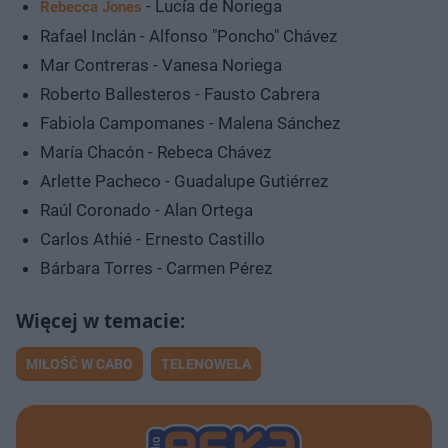
- Lucía de Noriega
Rebecca Jones
Rafael Inclán - Alfonso "Poncho" Chávez
Mar Contreras - Vanesa Noriega
Roberto Ballesteros - Fausto Cabrera
Fabiola Campomanes - Malena Sánchez
María Chacón - Rebeca Chávez
Arlette Pacheco - Guadalupe Gutiérrez
Raúl Coronado - Alan Ortega
Carlos Athié - Ernesto Castillo
Bárbara Torres - Carmen Pérez
MIŁOŚĆ W CABO
TELENOWELA