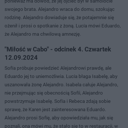
ponieważ ma dowód, że jej ojciec był w samolocie
swojego brata. Alejandro wraca do domu, szokując
rodzinę. Alejandro dowiaduje się, że potajemnie się
ożenił i prosi o spotkanie z żoną. Lucía mówi Eduardo,
że Alejandro ma chwilową amnezję.
"Miłość w Cabo" - odcinek 4. Czwartek
12.09.2024
Sofía próbuje powiedzieć Alejandrowi prawdę, ale
Eduardo jej to uniemożliwia. Lucía błaga Isabelę, aby
uszanowała żonę Alejandro. Isabela całuje Alejandro,
nie przejmując się obecnością Sofíi, Alejandro
powstrzymuje Isabelę. Sofía i Rebeca zdają sobie
sprawę, że Karen jest zainteresowana Eduardo.
Alejandro prosi Sofíę, aby opowiedziała mu, jak się
poznali, ona mówi mu, że stało się to w restauracji, w