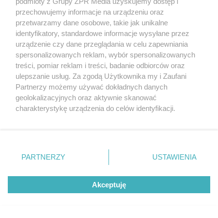
podmioty z Grupy ZPR Media uzyskujemy dostęp i
zostało przełożone
przechowujemy informacje na urządzeniu oraz
przetwarzamy dane osobowe, takie jak unikalne
identyfikatory, standardowe informacje wysyłane przez
urządzenie czy dane przeglądania w celu zapewniania
spersonalizowanych reklam, wybór spersonalizowanych
treści, pomiar reklam i treści, badanie odbiorców oraz
ulepszanie usług. Za zgodą Użytkownika my i Zaufani
Partnerzy możemy używać dokładnych danych
geolokalizacyjnych oraz aktywnie skanować
charakterystykę urządzenia do celów identyfikacji.
Ponieważ cenimy Twoją prywatność, prosimy o zgodę na
korzystanie z tych technologii poprzez kliknięcie
Oszustwo „na lekarza” w Gdańsku.
„Akceptuję”. Zgoda jest dobrowolna i zawsze możesz ją
19-latek zatrzymany w mieszkaniu
zmienić/wycofać klikając przycisk ustawień prywatności
PARTNERZY
USTAWIENIA
seniora
znajdujący się w lewym dolnym rogu strony
. Niektóre
rodzaje przetwarzania danych nie wymagają zgody
Akceptuję
użytkownika, ale masz prawo sprzeciwić się takiemu
przetwarzaniu. Preferencje będą miały zastosowanie tylko
na tej witrynie.