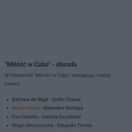
"Miłość w Cabo" - obsada
W telenoweli "Miłość w Cabo" występują między
innymi:
Bárbara de Regil - Sofía Chávez
- Alejandro Noriega
Matías Novoa
Eva Cedeño - Isabela Escalante
Diego Amozurrutia - Eduardo Torres