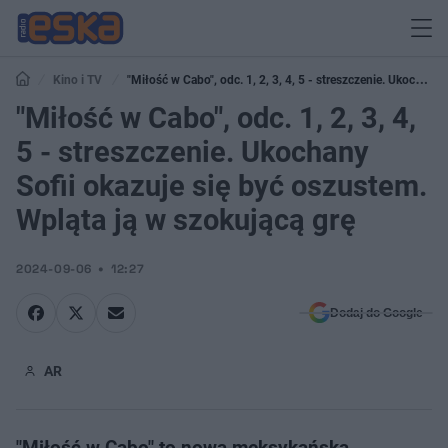
Kino i TV
"Miłość w Cabo", odc. 1, 2, 3, 4, 5 - streszczenie. Ukochany
Sofii okazuje się być oszustem. Wpląta ją w szokującą grę
"Miłość w Cabo", odc. 1, 2, 3, 4,
5 - streszczenie. Ukochany
Sofii okazuje się być oszustem.
Wpląta ją w szokującą grę
2024-09-06
12:27
Dodaj do Google
AR
"Miłość w Cabo" to nowa meksykańska