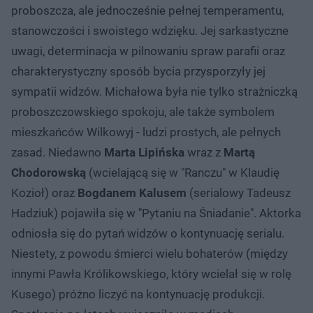
proboszcza, ale jednocześnie pełnej temperamentu,
stanowczości i swoistego wdzięku. Jej sarkastyczne
uwagi, determinacja w pilnowaniu spraw parafii oraz
charakterystyczny sposób bycia przysporzyły jej
sympatii widzów. Michałowa była nie tylko strażniczką
proboszczowskiego spokoju, ale także symbolem
mieszkańców Wilkowyj - ludzi prostych, ale pełnych
zasad. Niedawno
Marta Lipińska
wraz z
Martą
Chodorowską
(wcielającą się w "Ranczu" w Klaudię
Kozioł) oraz
Bogdanem Kalusem
(serialowy Tadeusz
Hadziuk) pojawiła się w "Pytaniu na Śniadanie". Aktorka
odniosła się do pytań widzów o kontynuację serialu.
Niestety, z powodu śmierci wielu bohaterów (między
innymi Pawła Królikowskiego, który wcielał się w rolę
Kusego) próżno liczyć na kontynuację produkcji.