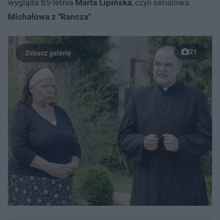
wygląda 85-letnia
Marta Lipińska
, czyli serialowa
Michałowa z "Rancza"
.
21