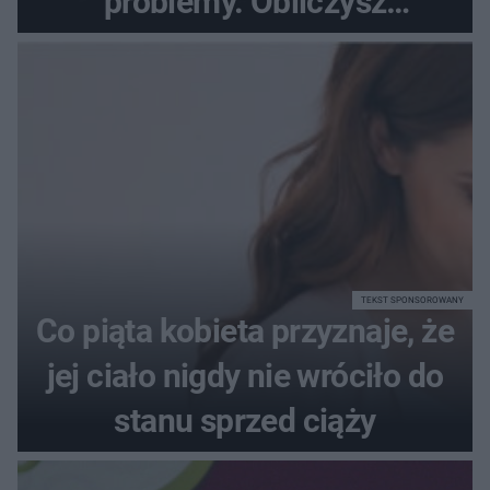
problemy. Obliczysz
poprawnie, ile to jest
72+7×7−7×5=?
TEKST SPONSOROWANY
Co piąta kobieta przyznaje, że
jej ciało nigdy nie wróciło do
stanu sprzed ciąży