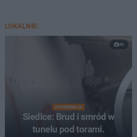
LOKALNIE:
40
INTERWENCJA
Siedlce: Brud i smród w
tunelu pod torami.