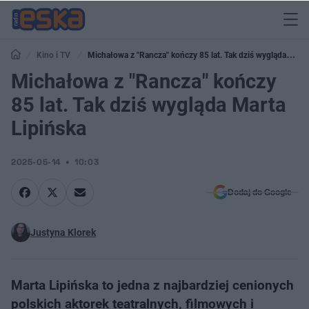
Kino i TV
Michałowa z "Rancza" kończy 85 lat. Tak dziś wygląda
Marta Lipińska
Michałowa z "Rancza" kończy
85 lat. Tak dziś wygląda Marta
Lipińska
2025-05-14
10:03
Dodaj do Google
Justyna Klorek
Marta Lipińska to jedna z najbardziej cenionych
polskich aktorek teatralnych, filmowych i