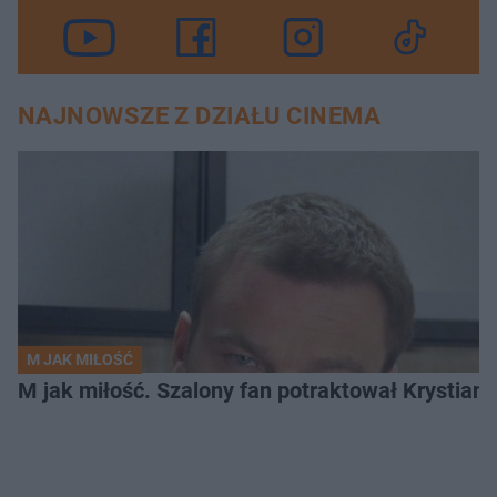
NAJNOWSZE Z DZIAŁU CINEMA
M JAK MIŁOŚĆ
M jak miłość. Szalony fan potraktował Krystian