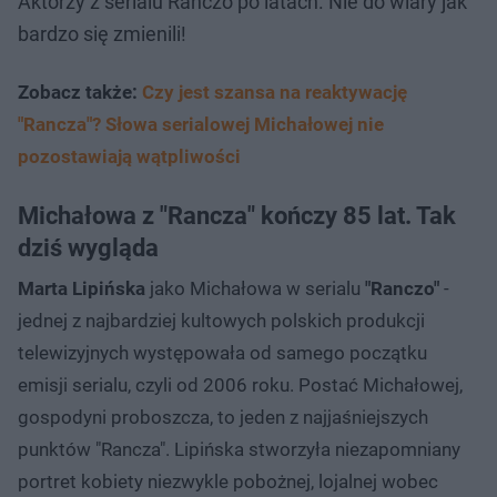
Aktorzy z serialu Ranczo po latach. Nie do wiary jak
bardzo się zmienili!
Zobacz także:
Czy jest szansa na reaktywację
"Rancza"? Słowa serialowej Michałowej nie
pozostawiają wątpliwości
Michałowa z "Rancza" kończy 85 lat. Tak
dziś wygląda
Marta Lipińska
jako Michałowa w serialu
"Ranczo"
-
jednej z najbardziej kultowych polskich produkcji
telewizyjnych występowała od samego początku
emisji serialu, czyli od 2006 roku. Postać Michałowej,
gospodyni proboszcza, to jeden z najjaśniejszych
punktów "Rancza". Lipińska stworzyła niezapomniany
portret kobiety niezwykle pobożnej, lojalnej wobec