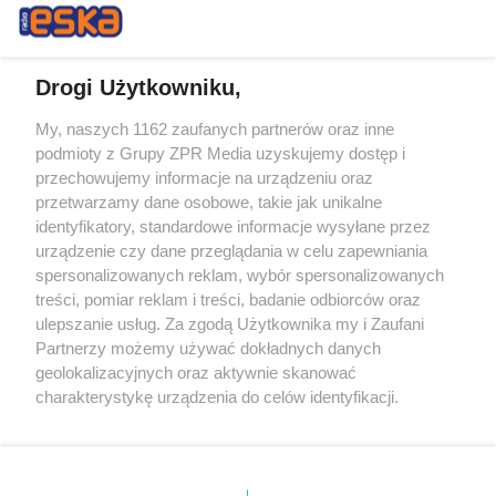
Drogi Użytkowniku,
My, naszych 1162 zaufanych partnerów oraz inne
Żaden utwór zamieszczony w serwisie nie może być powielany i
podmioty z Grupy ZPR Media uzyskujemy dostęp i
rozpowszechniany lub dalej rozpowszechniany w jakikolwiek sposób (w
przechowujemy informacje na urządzeniu oraz
tym także elektroniczny lub mechaniczny) na jakimkolwiek polu
eksploatacji w jakiejkolwiek formie, włącznie z umieszczaniem w
przetwarzamy dane osobowe, takie jak unikalne
Internecie bez pisemnej zgody właściciela praw. Jakiekolwiek użycie lub
identyfikatory, standardowe informacje wysyłane przez
wykorzystanie utworów w całości lub w części z naruszeniem prawa,
tzn. bez właściwej zgody, jest zabronione pod groźbą kary i może być
urządzenie czy dane przeglądania w celu zapewniania
ścigane prawnie.
spersonalizowanych reklam, wybór spersonalizowanych
treści, pomiar reklam i treści, badanie odbiorców oraz
ulepszanie usług. Za zgodą Użytkownika my i Zaufani
Partnerzy możemy używać dokładnych danych
geolokalizacyjnych oraz aktywnie skanować
charakterystykę urządzenia do celów identyfikacji.
Ponieważ cenimy Twoją prywatność, prosimy o zgodę na
O nas
korzystanie z tych technologii poprzez kliknięcie
Informacje prawne
„Akceptuję”. Zgoda jest dobrowolna i zawsze możesz ją
zmienić/wycofać klikając przycisk ustawień prywatności