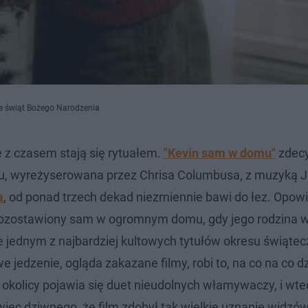
ie świąt Bożego Narodzenia
óre z czasem stają się rytuałem.
"Kevin sam w domu"
zdec
roku, wyreżyserowana przez Chrisa Columbusa, z muzyką 
a
, od ponad trzech dekad niezmiennie bawi do łez. Opow
 pozostawiony sam w ogromnym domu, gdy jego rodzina 
e jednym z najbardziej kultowych tytułów okresu świąte
e jedzenie, ogląda zakazane filmy, robi to, na co na co d
 okolicy pojawia się duet nieudolnych włamywaczy, i wte
ięc dziwnego, że film zdobył tak wielkie uznanie widzó