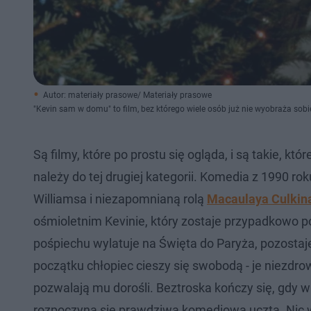
Autor: materiały prasowe/ Materiały prasowe
"Kevin sam w domu" to film, bez którego wiele osób już nie wyobraża sob
Są filmy, które po prostu się ogląda, i są takie, kt
należy do tej drugiej kategorii. Komedia z 1990 
Williamsa i niezapomnianą rolą
Macaulaya Culkin
ośmioletnim Kevinie, który zostaje przypadkowo
pośpiechu wylatuje na Święta do Paryża, pozostaj
początku chłopiec cieszy się swobodą - je niezdrow
pozwalają mu dorośli. Beztroska kończy się, gdy w
rozpoczyna się prawdziwa komediowa uczta. Nic w