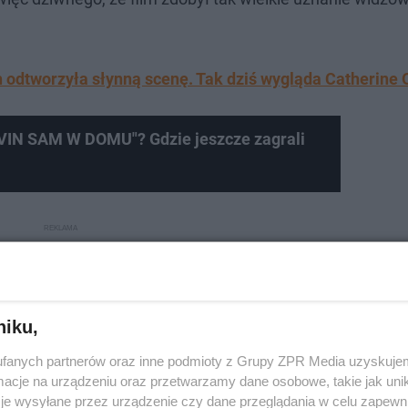
odtworzyła słynną scenę. Tak dziś wygląda Catherine 
EVIN SAM W DOMU"? Gdzie jeszcze zagrali
niku,
fanych partnerów oraz inne podmioty z Grupy ZPR Media uzyskujem
cje na urządzeniu oraz przetwarzamy dane osobowe, takie jak unika
je wysyłane przez urządzenie czy dane przeglądania w celu zapewn