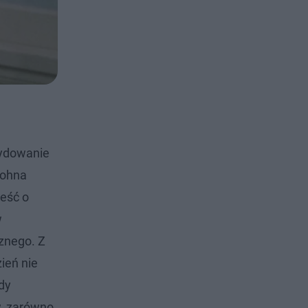
ydowanie
Johna
ieść o
w
cznego. Z
zień nie
dy
w, zarówno