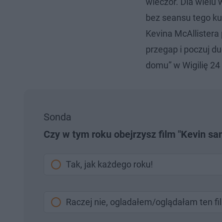
wieczór. Dla wielu
bez seansu tego ku
Kevina McAllistera
przegap i poczuj du
domu” w Wigilię 24 
Sonda
Czy w tym roku obejrzysz film "Kevin s
Tak, jak każdego roku!
Raczej nie, ogladałem/oglądałam ten fi