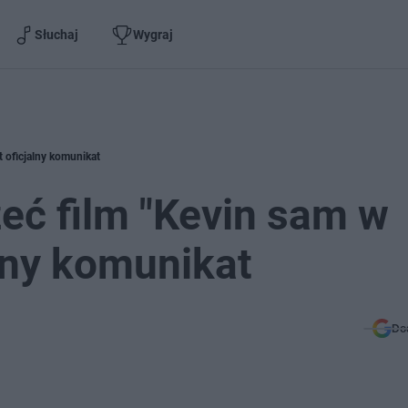
Słuchaj
Wygraj
t oficjalny komunikat
zeć film "Kevin sam w
lny komunikat
Do