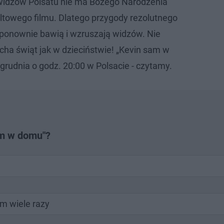
 widzów Polsatu nie ma Bożego Narodzenia
ltowego filmu. Dlatego przygody rezolutnego
 ponownie bawią i wzruszają widzów. Nie
cha świąt jak w dzieciństwie! „Kevin sam w
grudnia o godz. 20:00 w Polsacie - czytamy.
am w domu"?
lm wiele razy