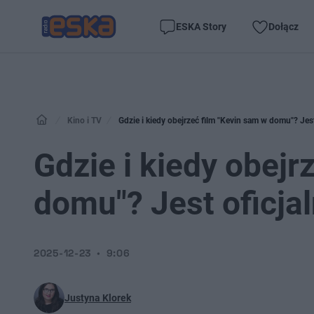
ESKA Story
Dołącz
Kino i TV
Gdzie i kiedy obejrzeć film "Kevin sam w domu"? Jes
Gdzie i kiedy obejr
domu"? Jest oficja
2025-12-23
9:06
Justyna Klorek