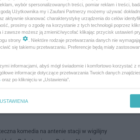
klam, wybór spersonalizowanych treści, pomiar reklam i treści, bad
 zgodą Użytkownika my i Zaufani Partnerzy możemy używać dokład
az aktywnie skanować charakterystykę urządzenia do celów identyfi
ść, prosimy o zgodę na korzystanie z tych technologii poprzez klikn
a i zawsze możesz ją zmienić/wycofać klikając przycisk ustawień pr
 domu"?
ogu strony
. Niektóre rodzaje przetwarzania danych nie wymagaj
iwić się takiemu przetwarzaniu. Preferencje będą miały zastosowanie
od daty premiery tej familijnej opowieści i zapewne każd
lu nie wyobraża sobie świąt bez tego filmu. Dla wszystk
szymi informacjami, abyś mógł świadomie i komfortowo korzystać z
gółowe informacje dotyczące przetwarzania Twoich danych znajdzi
oku również będzie można zobaczyć film i to nie tylko w
s
oraz po kliknięciu w „Ustawienia”.
y zaprasza do kin na pokazy filmu. Seanse z kultowym Ke
7 grudnia o godzinie 20:00 w poniedziałek i środę, we w
USTAWIENIA
pokazuje "Kevina samego w domu". Nie inaczej będzie i w 
.
czna komedia na antenie stacji w wigilijny