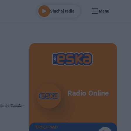
Słuchaj radia
Menu
Radio Online
daj do Google
TERAZ GRAMY