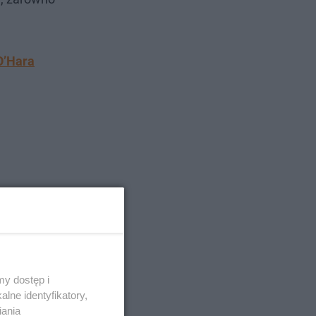
O’Hara
y dostęp i
lne identyfikatory,
iania