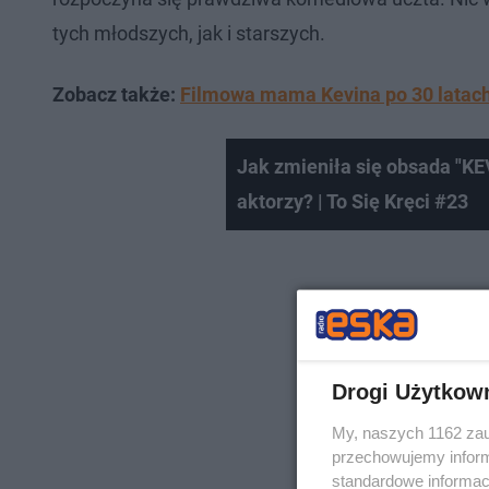
tych młodszych, jak i starszych.
Zobacz także:
Filmowa mama Kevina po 30 latach 
Jak zmieniła się obsada "K
aktorzy? | To Się Kręci #23
Drogi Użytkow
My, naszych 1162 zau
przechowujemy informa
standardowe informac