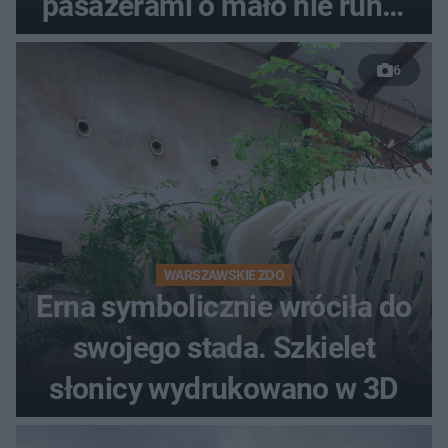
pasażerami o mało nie runął
do rzeki
6
WARSZAWSKIE ZOO
Erna symbolicznie wróciła do
swojego stada. Szkielet
słonicy wydrukowano w 3D