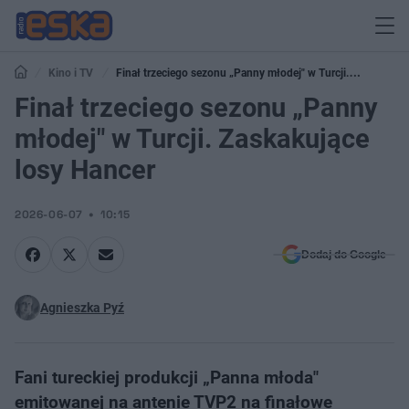
Kino i TV
Finał trzeciego sezonu „Panny młodej" w Turcji.
Zaskakujące losy Hancer
Finał trzeciego sezonu „Panny
młodej" w Turcji. Zaskakujące
losy Hancer
2026-06-07
10:15
Dodaj do Google
Agnieszka Pyź
Fani tureckiej produkcji „Panna młoda"
emitowanej na antenie TVP2 na finałowe