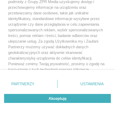
podmioty z Grupy ZPR Media uzyskujemy dostęp i
Zrób to po zebraniu borówek, a za
przechowujemy informacje na urządzeniu oraz
przetwarzamy dane osobowe, takie jak unikalne
rok zbiory będą obfite
identyfikatory, standardowe informacje wysyłane przez
urządzenie czy dane przeglądania w celu zapewniania
spersonalizowanych reklam, wybór spersonalizowanych
treści, pomiar reklam i treści, badanie odbiorców oraz
ulepszanie usług. Za zgodą Użytkownika my i Zaufani
Partnerzy możemy używać dokładnych danych
geolokalizacyjnych oraz aktywnie skanować
charakterystykę urządzenia do celów identyfikacji.
Ponieważ cenimy Twoją prywatność, prosimy o zgodę na
korzystanie z tych technologii poprzez kliknięcie
„Akceptuję”. Zgoda jest dobrowolna i zawsze możesz ją
zmienić/wycofać klikając przycisk ustawień prywatności
ZAKUPY
PARTNERZY
USTAWIENIA
znajdujący się w lewym dolnym rogu strony
. Niektóre
Jesień w Pepco! Stylowe kubki i
rodzaje przetwarzania danych nie wymagają zgody
dodatki w świetnych cenach
Akceptuję
użytkownika, ale masz prawo sprzeciwić się takiemu
przetwarzaniu. Preferencje będą miały zastosowanie tylko
ZOBACZ WIĘCEJ
na tej witrynie.