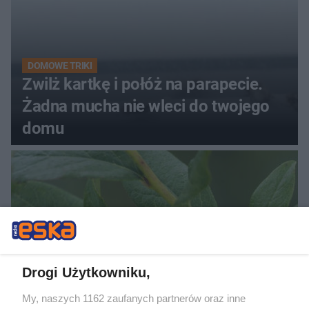
DOMOWE TRIKI
Zwilż kartkę i połóż na parapecie.
Żadna mucha nie wleci do twojego
domu
Drogi Użytkowniku,
My, naszych 1162 zaufanych partnerów oraz inne
PIELĘGNACJA BORÓWKI