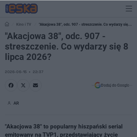
Kino i TV
"Akacjowa 38", odc. 907 - streszczenie. Co wydarzy się 8
lipca 2026?
"Akacjowa 38", odc. 907 -
streszczenie. Co wydarzy się 8
lipca 2026?
2026-06-15
22:37
Dodaj do Google
AR
"Akacjowa 38" to popularny hiszpański serial
emitowany na TVP1, przedstawiający życie