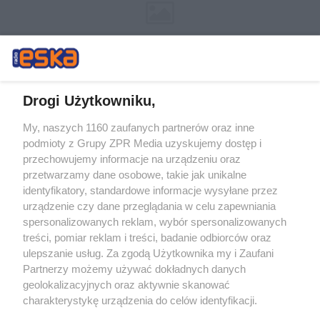
Drogi Użytkowniku,
My, naszych 1160 zaufanych partnerów oraz inne
Żaden utwór zamieszczony w serwisie nie może być powielany i
podmioty z Grupy ZPR Media uzyskujemy dostęp i
rozpowszechniany lub dalej rozpowszechniany w jakikolwiek sposób (w
przechowujemy informacje na urządzeniu oraz
tym także elektroniczny lub mechaniczny) na jakimkolwiek polu
eksploatacji w jakiejkolwiek formie, włącznie z umieszczaniem w
przetwarzamy dane osobowe, takie jak unikalne
Internecie bez pisemnej zgody właściciela praw. Jakiekolwiek użycie lub
identyfikatory, standardowe informacje wysyłane przez
wykorzystanie utworów w całości lub w części z naruszeniem prawa,
tzn. bez właściwej zgody, jest zabronione pod groźbą kary i może być
urządzenie czy dane przeglądania w celu zapewniania
ścigane prawnie.
spersonalizowanych reklam, wybór spersonalizowanych
treści, pomiar reklam i treści, badanie odbiorców oraz
ulepszanie usług. Za zgodą Użytkownika my i Zaufani
Partnerzy możemy używać dokładnych danych
geolokalizacyjnych oraz aktywnie skanować
charakterystykę urządzenia do celów identyfikacji.
Ponieważ cenimy Twoją prywatność, prosimy o zgodę na
O nas