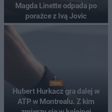
Magda Linette odpada po
porażce z Ivą Jovic
TENIS
Hubert Hurkacz gra dalej w
ATP w Montrealu. Z kim
zmierzy się w kolejnej