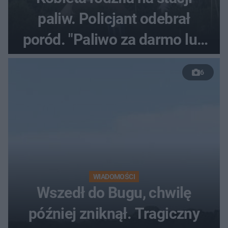
paliw. Policjant odebrał
poród. "Paliwo za darmo lub
50 %!"
6
WIADOMOŚCI
Wszedł do Bugu, chwilę
później zniknął. Tragiczny