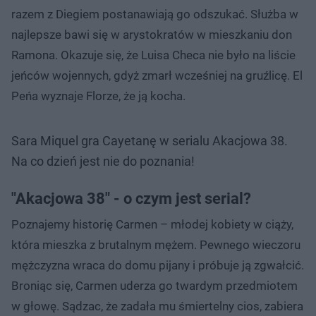
razem z Diegiem postanawiają go odszukać. Służba w
najlepsze bawi się w arystokratów w mieszkaniu don
Ramona. Okazuje się, że Luisa Checa nie było na liście
jeńców wojennych, gdyż zmarł wcześniej na gruźlicę. El
Peńa wyznaje Florze, że ją kocha.
Sara Miquel gra Cayetanę w serialu Akacjowa 38.
Na co dzień jest nie do poznania!
"Akacjowa 38" - o czym jest serial?
Poznajemy historię Carmen – młodej kobiety w ciąży,
która mieszka z brutalnym mężem. Pewnego wieczoru
mężczyzna wraca do domu pijany i próbuje ją zgwałcić.
Broniąc się, Carmen uderza go twardym przedmiotem
w głowę. Sądzac, że zadała mu śmiertelny cios, zabiera