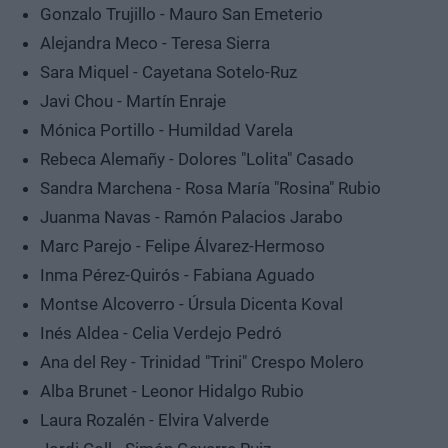
Gonzalo Trujillo - Mauro San Emeterio
Alejandra Meco - Teresa Sierra
Sara Miquel - Cayetana Sotelo-Ruz
Javi Chou - Martín Enraje
Mónica Portillo - Humildad Varela
Rebeca Alemañy - Dolores "Lolita" Casado
Sandra Marchena - Rosa María "Rosina" Rubio
Juanma Navas - Ramón Palacios Jarabo
Marc Parejo - Felipe Álvarez-Hermoso
Inma Pérez-Quirós - Fabiana Aguado
Montse Alcoverro - Úrsula Dicenta Koval
Inés Aldea - Celia Verdejo Pedró
Ana del Rey - Trinidad "Trini" Crespo Molero
Alba Brunet - Leonor Hidalgo Rubio
Laura Rozalén - Elvira Valverde