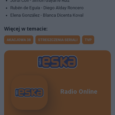
Jordi Coll - Simón Gayarre Ruiz
Rubén de Eguía - Diego Alday Roncero
Elena González - Blanca Dicenta Koval
AKACJOWA 38
STRESZCZENIA SERIALI
TVP
Radio Online