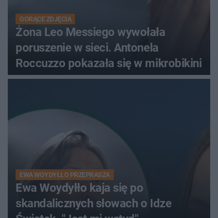
GORĄCE ZDJĘCIA
Żona Leo Messiego wywołała
poruszenie w sieci. Antonela
Roccuzzo pokazała się w mikrobikini
EWA WOYDYŁŁO PRZEPRASZA
Ewa Woydyłło kaja się po
skandalicznych słowach o Idze