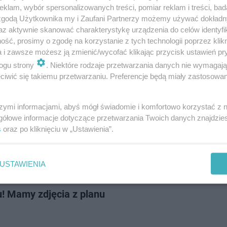
klam, wybór spersonalizowanych treści, pomiar reklam i treści, bad
 zgodą Użytkownika my i Zaufani Partnerzy możemy używać dokład
az aktywnie skanować charakterystykę urządzenia do celów identyfi
ść, prosimy o zgodę na korzystanie z tych technologii poprzez klikn
a i zawsze możesz ją zmienić/wycofać klikając przycisk ustawień pr
s Scott aresztowany! Co z koncertem rapera w Pol
ogu strony
. Niektóre rodzaje przetwarzania danych nie wymagaj
iwić się takiemu przetwarzaniu. Preferencje będą miały zastosowanie
szymi informacjami, abyś mógł świadomie i komfortowo korzystać z
gółowe informacje dotyczące przetwarzania Twoich danych znajdzi
s
oraz po kliknięciu w „Ustawienia”.
USTAWIENIA
 koniec Gliniarzy! Powstaje kolejny sezon hitoweg
u! Mamy zdjęcia z planu