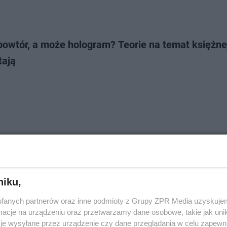
bowtór, a może hologram? Teorie na temat księżne
tają
Hemingway na PGE Narodowym 2024 – godzina
częcia koncertu w Warszawie
niku,
fanych partnerów oraz inne podmioty z Grupy ZPR Media uzyskujem
cje na urządzeniu oraz przetwarzamy dane osobowe, takie jak unika
je wysyłane przez urządzenie czy dane przeglądania w celu zapewn