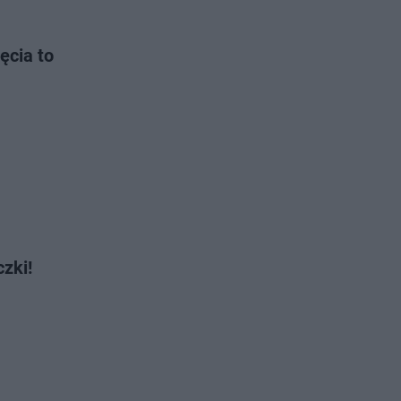
ęcia to
czki!