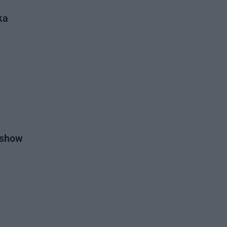
ka
 show