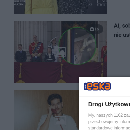
AI, so
16
nie us
Taco 
rozpo
Drogi Użytkow
My, naszych 1162 zau
przechowujemy informa
standardowe informac