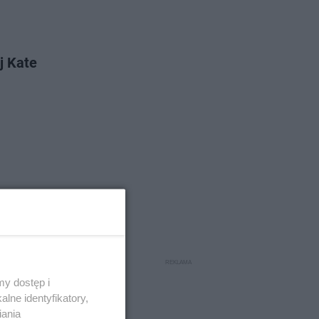
j Kate
y dostęp i
lne identyfikatory,
iania