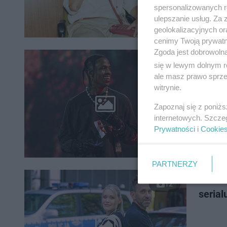
spersonalizowanych re
ulepszanie usług. Za
geolokalizacyjnych or
cenimy Twoją prywatno
Zgoda jest dobrowoln
Travi
się w lewym dolnym r
ale masz prawo sprzec
witrynie.
Zapoznaj się z poniż
internetowych. Szcze
Prywatności
i
Cookie
PARTNERZY
To nie
12
serial