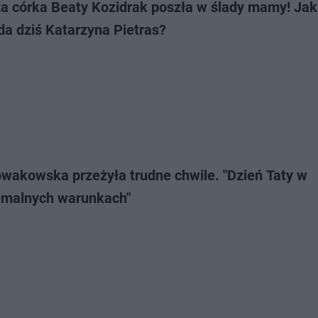
za córka Beaty Kozidrak poszła w ślady mamy! Jak
da dziś Katarzyna Pietras?
akowska przeżyła trudne chwile. "Dzień Taty w
emalnych warunkach"