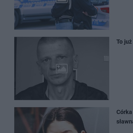
To już
Córka 
sławn