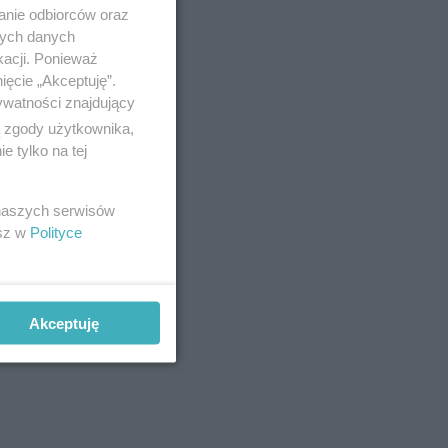
anie odbiorców oraz
nych danych
kacji. Ponieważ
ięcie „Akceptuję”.
ywatności znajdujący
sce?
ą zgody użytkownika,
 tylko na tej
 naszych serwisów
esz w
Polityce
Akceptuję
o