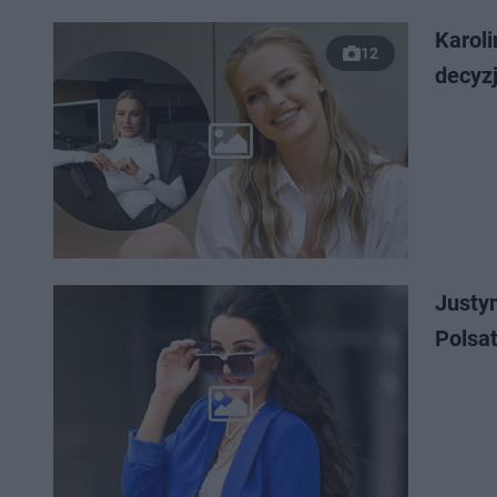
Karol
12
decyzj
Justy
Polsa