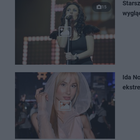
Stars
15
wyglą
Ida Now
ekstr