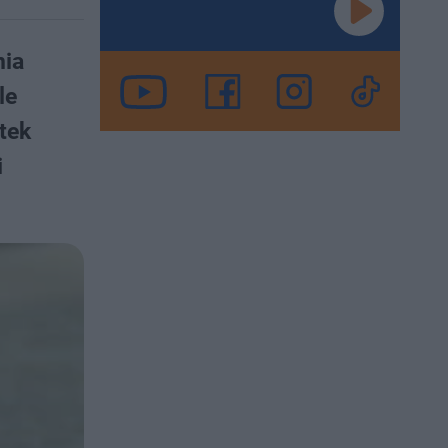
nia
le
tek
i