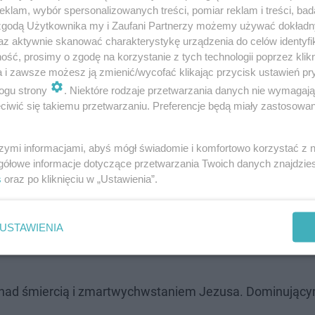
klam, wybór spersonalizowanych treści, pomiar reklam i treści, bad
 zgodą Użytkownika my i Zaufani Partnerzy możemy używać dokład
az aktywnie skanować charakterystykę urządzenia do celów identyfi
? Kiedy przypada? Zwyczaje i zasady
ść, prosimy o zgodę na korzystanie z tych technologii poprzez klikn
a i zawsze możesz ją zmienić/wycofać klikając przycisk ustawień pr
zusa do Jerozolimy. Tradycyjnie, podczas obrzędów zwi
ogu strony
. Niektóre rodzaje przetwarzania danych nie wymagaj
a następnie wierni udają się na procesję.
iwić się takiemu przetwarzaniu. Preferencje będą miały zastosowanie
Środa
szymi informacjami, abyś mógł świadomie i komfortowo korzystać z
gółowe informacje dotyczące przetwarzania Twoich danych znajdzi
s
oraz po kliknięciu w „Ustawienia”.
 Poniedziałek, Wielki Wtorek i Wielka Środa
. Są to dni
 nabożeństwa przypominające nauki Jezusa w Jerozolimie
USTAWIENIA
omów. Zgodnie z tradycją należy te porządki zakończyć n
my nad śmiercią i zmartwychwstaniem Jezusa. Dominując