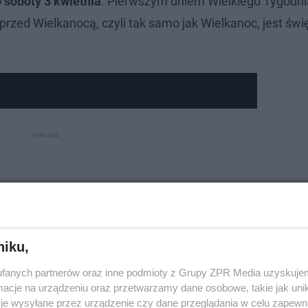
o soboty 3 kwietnia
. Pierwszym dniem Wielkiego Tygodnia
przed Wielkanocą, czyli tak samo jak Wielkanoc, jest św
niku,
fanych partnerów oraz inne podmioty z Grupy ZPR Media uzyskujem
cje na urządzeniu oraz przetwarzamy dane osobowe, takie jak unika
je wysyłane przez urządzenie czy dane przeglądania w celu zapewn