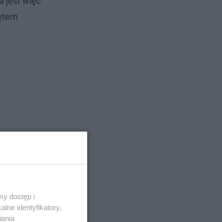
 jest więc
iętem
y dostęp i
lne identyfikatory,
iania