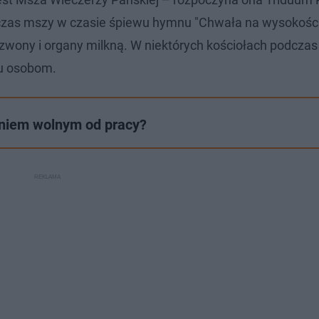
dczas mszy w czasie śpiewu hymnu "Chwała na wysokości"
dzwony i organy milkną. W niektórych kościołach podcza
u osobom.
dniem wolnym od pracy?