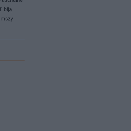
 biją
s mszy