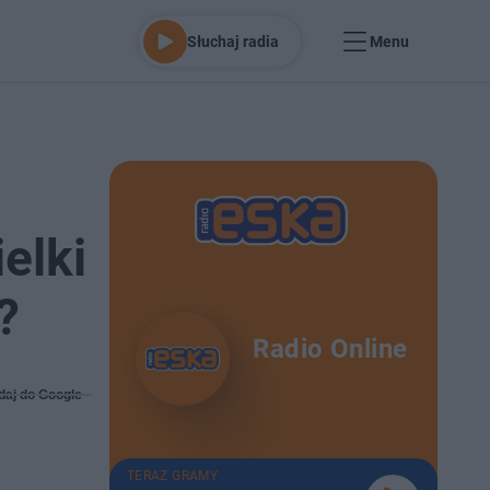
Słuchaj radia
Menu
elki
?
Radio Online
daj do Google
TERAZ GRAMY