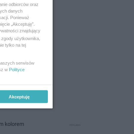
anie odbiorców oraz
nych danych
kacji. Ponieważ
ięcie „Akceptuję”.
ywatności znajdujący
ązanych z
ą zgody użytkownika,
 tylko na tej
 naszych serwisów
esz w
Polityce
 poświęcone
. To też
Akceptuję
ajpóźniej
ym kolorem