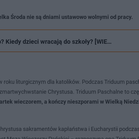
ielka Środa nie są dniami ustawowo wolnymi od pracy.
? Kiedy dzieci wracają do szkoły? [WIE…
 roku liturgicznym dla katolików. Podczas Triduum pas
 i zmartwychwstanie Chrystusa. Triduum Paschalne to cz
artek wieczorem, a kończy nieszporami w Wielką Niedz
Chrystusa sakramentów kapłaństwa i Eucharystii podczas
est Msza Wieczerzy Pańskiej – rozpoczyna ona Triduum