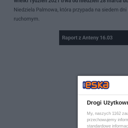
Wielki Tydzień 2021 trwa od niedzieli 28 marca d
Niedziela Palmowa, która przypada na siedem dni 
ruchomym.
Raport z Anteny 16.03
Drogi Użytkow
My, naszych 1162 zau
przechowujemy informa
standardowe informac