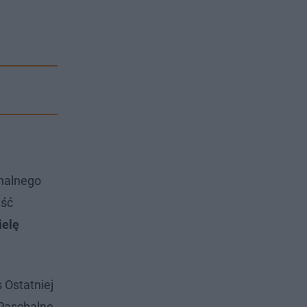
chalnego
ęść
ielę
 Ostatniej
 Paschalne