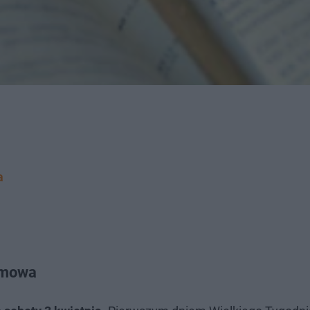
a
a
almowa