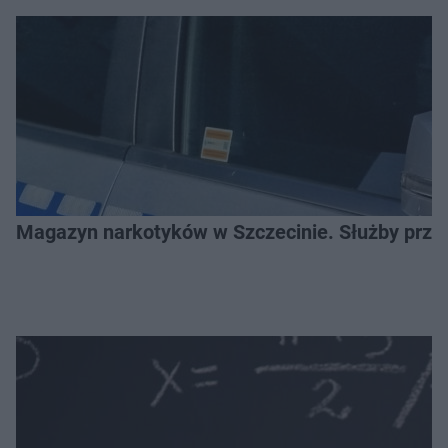
Magazyn narkotyków w Szczecinie. Służby prze