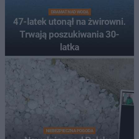
DRAMAT NAD WODĄ
47-latek utonął na żwirowni.
Trwają poszukiwania 30-
latka
NIEBEZPIECZNA POGODA