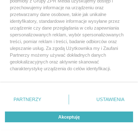
podmioty z Grupy ZPR Media uzyskujemy dostęp i
przechowujemy informacje na urządzeniu oraz
przetwarzamy dane osobowe, takie jak unikalne
identyfikatory, standardowe informacje wysyłane przez
urządzenie czy dane przeglądania w celu zapewniania
spersonalizowanych reklam, wybór spersonalizowanych
treści, pomiar reklam i treści, badanie odbiorców oraz
ulepszanie usług. Za zgodą Użytkownika my i Zaufani
Partnerzy możemy używać dokładnych danych
geolokalizacyjnych oraz aktywnie skanować
charakterystykę urządzenia do celów identyfikacji.
Ponieważ cenimy Twoją prywatność, prosimy o zgodę na
Żaden utwór zamieszczony w serwisie nie może być powielany i
korzystanie z tych technologii poprzez kliknięcie
rozpowszechniany lub dalej rozpowszechniany w jakikolwiek sposób (w
„Akceptuję”. Zgoda jest dobrowolna i zawsze możesz ją
tym także elektroniczny lub mechaniczny) na jakimkolwiek polu
zmienić/wycofać klikając przycisk ustawień prywatności
eksploatacji w jakiejkolwiek formie, włącznie z umieszczaniem w
PARTNERZY
USTAWIENIA
Internecie bez pisemnej zgody właściciela praw. Jakiekolwiek użycie lub
znajdujący się w lewym dolnym rogu strony
. Niektóre
wykorzystanie utworów w całości lub w części z naruszeniem prawa,
rodzaje przetwarzania danych nie wymagają zgody
tzn. bez właściwej zgody, jest zabronione pod groźbą kary i może być
ścigane prawnie.
Akceptuję
użytkownika, ale masz prawo sprzeciwić się takiemu
przetwarzaniu. Preferencje będą miały zastosowanie tylko
na tej witrynie.