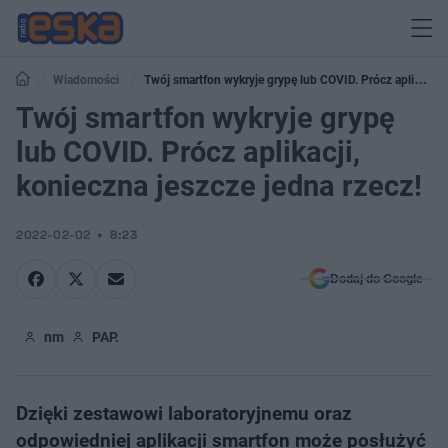
Wiadomości
Twój smartfon wykryje grypę lub COVID. Prócz aplikacji,
konieczna jeszcze jedna rzecz!
Twój smartfon wykryje grypę
lub COVID. Prócz aplikacji,
konieczna jeszcze jedna rzecz!
2022-02-02
8:23
Dodaj do Google
nm
PAP.
Dzięki zestawowi laboratoryjnemu oraz
odpowiedniej aplikacji smartfon może posłużyć