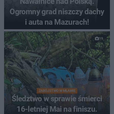
Nawałnice nad Polską.
Ogromny grad niszczy dachy
i auta na Mazurach!
19
ZABÓJSTWO W MŁAWIE
Śledztwo w sprawie śmierci
16-letniej Mai na finiszu.