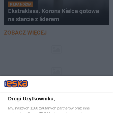
PIŁKA NOŻNA
Ekstraklasa. Korona Kielce gotowa
na starcie z liderem
ZOBACZ WIĘCEJ
Drogi Użytkowniku,
My, naszych 1160 zaufanych partnerów oraz inne