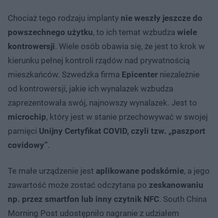
Chociaż tego rodzaju implanty
nie weszły jeszcze do
powszechnego użytku
, to ich temat wzbudza
wiele
kontrowersji
. Wiele osób obawia się, że jest to krok w
kierunku pełnej kontroli rządów nad prywatnością
mieszkańców. Szwedzka firma
Epicenter
niezależnie
od kontrowersji, jakie ich wynalazek wzbudza
zaprezentowała swój, najnowszy wynalazek. Jest to
microchip
, który jest w stanie przechowywać w swojej
pamięci
Unijny Certyfikat COVID, czyli tzw. „paszport
covidowy”
.
Te małe urządzenie jest
aplikowane podskórnie
, a jego
zawartość może zostać odczytana po
zeskanowaniu
np. przez smartfon lub inny czytnik NFC
. South China
Morning Post udostępniło nagranie z udziałem