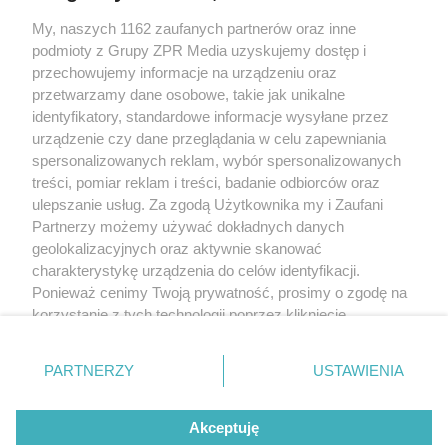
My, naszych 1162 zaufanych partnerów oraz inne
Żaden utwór zamieszczony w serwisie nie może być powielany i
podmioty z Grupy ZPR Media uzyskujemy dostęp i
rozpowszechniany lub dalej rozpowszechniany w jakikolwiek sposób (w
tym także elektroniczny lub mechaniczny) na jakimkolwiek polu
przechowujemy informacje na urządzeniu oraz
eksploatacji w jakiejkolwiek formie, włącznie z umieszczaniem w Internecie
przetwarzamy dane osobowe, takie jak unikalne
bez pisemnej zgody właściciela praw. Jakiekolwiek użycie lub
wykorzystanie utworów w całości lub w części z naruszeniem prawa, tzn.
identyfikatory, standardowe informacje wysyłane przez
bez właściwej zgody, jest zabronione pod groźbą kary i może być ścigane
urządzenie czy dane przeglądania w celu zapewniania
prawnie.
spersonalizowanych reklam, wybór spersonalizowanych
treści, pomiar reklam i treści, badanie odbiorców oraz
ulepszanie usług. Za zgodą Użytkownika my i Zaufani
Partnerzy możemy używać dokładnych danych
geolokalizacyjnych oraz aktywnie skanować
charakterystykę urządzenia do celów identyfikacji.
O nas
Ponieważ cenimy Twoją prywatność, prosimy o zgodę na
korzystanie z tych technologii poprzez kliknięcie
Informacje prawne
„Akceptuję”. Zgoda jest dobrowolna i zawsze możesz ją
zmienić/wycofać klikając przycisk ustawień prywatności
Nasze serwisy
PARTNERZY
USTAWIENIA
znajdujący się w lewym dolnym rogu strony
. Niektóre
rodzaje przetwarzania danych nie wymagają zgody
© 2026 Grupa ZPR Media
Akceptuję
użytkownika, ale masz prawo sprzeciwić się takiemu