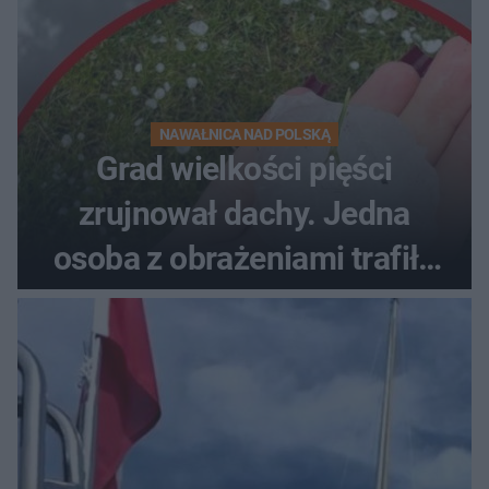
NAWAŁNICA NAD POLSKĄ
Grad wielkości pięści
zrujnował dachy. Jedna
osoba z obrażeniami trafiła
do szpitala