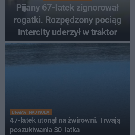
Pijany 67-latek zignorował
rogatki. Rozpędzony pociąg
Intercity uderzył w traktor
DRAMAT NAD WODĄ
47-latek utonął na żwirowni. Trwają
poszukiwania 30-latka