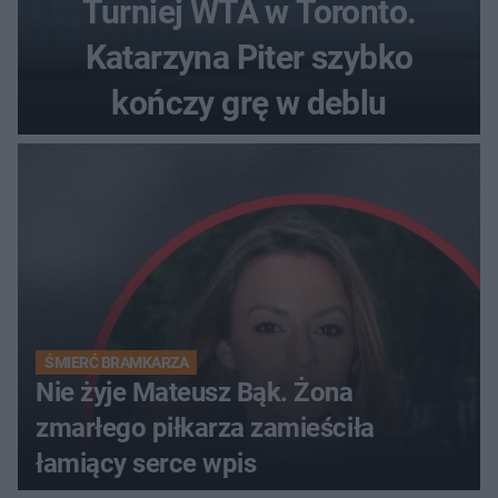
Turniej WTA w Toronto.
Katarzyna Piter szybko
kończy grę w deblu
ŚMIERĆ BRAMKARZA
Nie żyje Mateusz Bąk. Żona
zmarłego piłkarza zamieściła
łamiący serce wpis