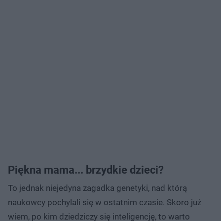
Piękna mama... brzydkie dzieci?
To jednak niejedyna zagadka genetyki, nad którą
naukowcy pochylali się w ostatnim czasie. Skoro już
wiem, po kim dziedziczy się inteligencję, to warto