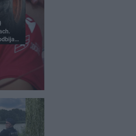
ł
ach.
odbija