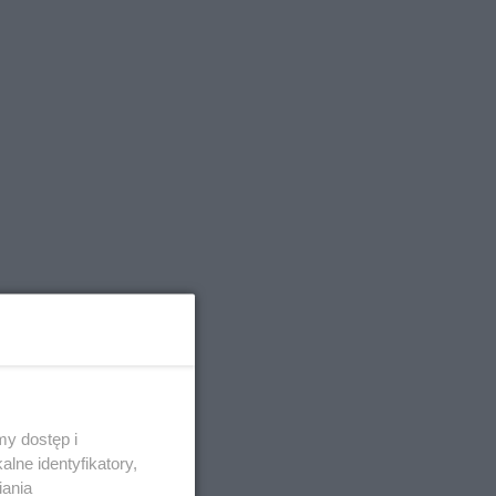
y dostęp i
lne identyfikatory,
iania