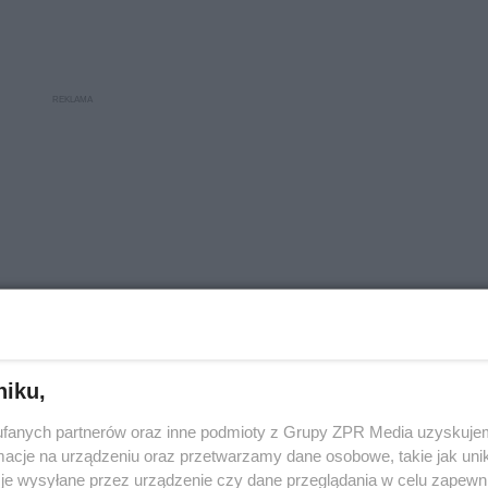
niku,
fanych partnerów oraz inne podmioty z Grupy ZPR Media uzyskujem
cje na urządzeniu oraz przetwarzamy dane osobowe, takie jak unika
ADOMOŚCI
je wysyłane przez urządzenie czy dane przeglądania w celu zapewn