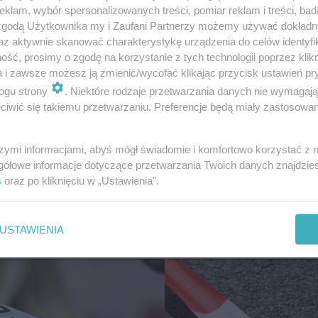
klam, wybór spersonalizowanych treści, pomiar reklam i treści, bad
 zgodą Użytkownika my i Zaufani Partnerzy możemy używać dokład
az aktywnie skanować charakterystykę urządzenia do celów identyfi
ść, prosimy o zgodę na korzystanie z tych technologii poprzez klikn
a i zawsze możesz ją zmienić/wycofać klikając przycisk ustawień pr
ogu strony
. Niektóre rodzaje przetwarzania danych nie wymagaj
iwić się takiemu przetwarzaniu. Preferencje będą miały zastosowanie
o w powiecie
Bójka w Kościerzynie. S
szymi informacjami, abyś mógł świadomie i komfortowo korzystać z
gółowe informacje dotyczące przetwarzania Twoich danych znajdzi
ckim. Małżeństwo
mężczyzn usłyszało zar
s
oraz po kliknięciu w „Ustawienia”.
 straciło 240 000 zł
USTAWIENIA