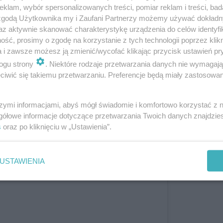
klam, wybór spersonalizowanych treści, pomiar reklam i treści, bad
 zgodą Użytkownika my i Zaufani Partnerzy możemy używać dokład
az aktywnie skanować charakterystykę urządzenia do celów identyfi
ść, prosimy o zgodę na korzystanie z tych technologii poprzez klikn
a i zawsze możesz ją zmienić/wycofać klikając przycisk ustawień pr
ogu strony
. Niektóre rodzaje przetwarzania danych nie wymagaj
iwić się takiemu przetwarzaniu. Preferencje będą miały zastosowanie
szymi informacjami, abyś mógł świadomie i komfortowo korzystać z
gółowe informacje dotyczące przetwarzania Twoich danych znajdzi
s
oraz po kliknięciu w „Ustawienia”.
USTAWIENIA