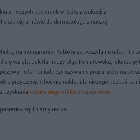
na z naszych pacjentek wróciła z wakacji z
 chciała się umówić do dermatologa z naszej
cholog na Instagramie. Kobieta zauważyła na udach i br
ąd się wzięły. Jak tłumaczy Olga Poniatowska, lekarze pyt
, spożywanie lemoniady czy używanie preparatów na owa
obie przyczynę. Choć nie nakładała niczego bezpośrednio
lu uzyskania
naturalnego efektu rozjaśnienia
.
 pasemka są, i plamy też są