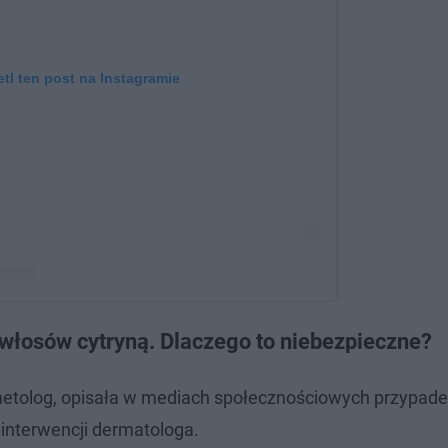
tl ten post na Instagramie
 włosów cytryną. Dlaczego to niebezpieczne?
 Poniatowska |Trycholog kliniczny |mgr
ycholog)
smetolog, opisała w mediach społecznościowych przypad
 interwencji dermatologa.