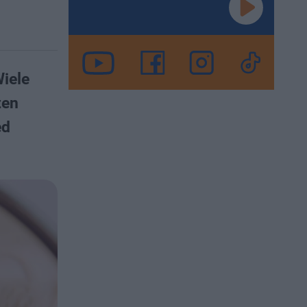
Wiele
ten
ed