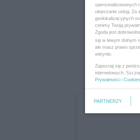
spersonalizowanych re
ulepszanie usług. Za
geolokalizacyjnych or
cenimy Twoją prywatno
Zgoda jest dobrowoln
się w lewym dolnym r
ale masz prawo sprzec
witrynie.
Zapoznaj się z poniż
internetowych. Szcze
Prywatności
i
Cookie
PARTNERZY