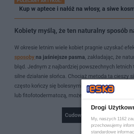
POLECANY ARTYKUŁ:
Kup w aptece i nałóż na włosy, a siwe kos
Kobiety myślą, że ten naturalny sposób n
W okresie letnim wiele kobiet pragnie uzyskać efe
sposoby
na jaśniejsze pasma
, zakładając, że nat
błąd. Jednym z najbardziej powszechnych letnich 
silne działanie słońca. Chociaż metoda ta cieszy
często kończy się bolesnymi oparzeniami skóry, a 
lub fitofotodermatozą, może ujawnić się nawet kil
Drogi Użytkow
Cudowne SIEMIĘ LNIANE - do p
My, naszych 1162 zau
przechowujemy informa
standardowe informac