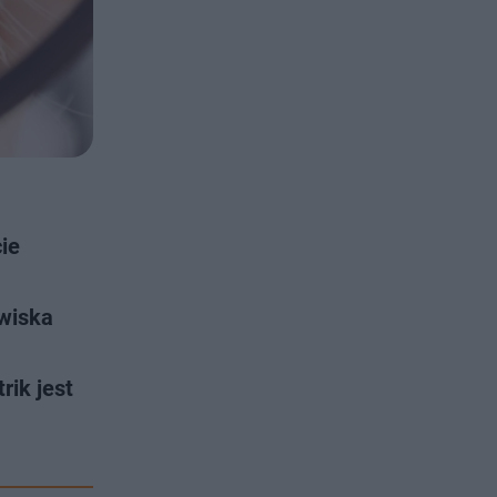
ie
awiska
rik jest