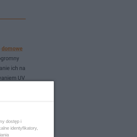
o
domowe
 ogromny
anie ich na
owaniem UV
ta burn"
y dostęp i
lne identyfikatory,
iania