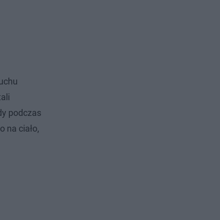
zuchu
ali
dy podczas
 na ciało,