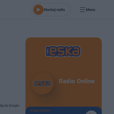
Słuchaj radia
Menu
Radio Online
daj do Google
TERAZ GRAMY