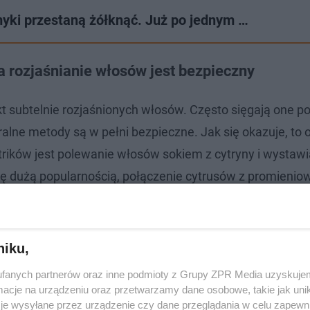
myki przestaną żółknąć. Już po jednym …
a rozjaśnianie włosów jest bezpieczny
kt subtelnie rozjaśnionych włosów. Często sięgają one p
uralne metody są w pełni bezpieczne. Jak się okazuje, to
trików jest polewanie włosów sokiem z cytryny i wystawi
 się dużą popularnością, połączenie cytrusów z promieni
nie pięknymi refleksami. Zjawisko to, nazywane "margari
ka godzin po opalaniu.
niku,
icia, na włosy i skórę, zamiast jajka
fanych partnerów oraz inne podmioty z Grupy ZPR Media uzyskujem
cje na urządzeniu oraz przetwarzamy dane osobowe, takie jak unika
je wysyłane przez urządzenie czy dane przeglądania w celu zapewn