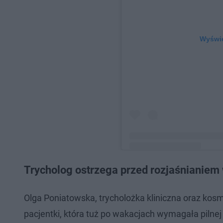
Wyświe
Trycholog ostrzega przed rozjaśnianiem
Post udostępniony przez Olga
Kosmetologii💆‍♀️👩‍⚕️ (@towietr
Olga Poniatowska, trycholożka kliniczna oraz ko
pacjentki, która tuż po wakacjach wymagała pilnej