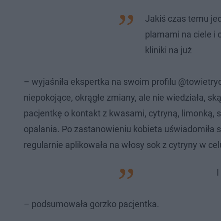
Jakiś czas temu jed
plamami na ciele i
kliniki na już
– wyjaśniła ekspertka na swoim profilu @towietry
niepokojące, okrągłe zmiany, ale nie wiedziała, sk
pacjentkę o kontakt z kwasami, cytryną, limonką
opalania. Po zastanowieniu kobieta uświadomiła s
regularnie aplikowała na włosy sok z cytryny w ce
I
– podsumowała gorzko pacjentka.