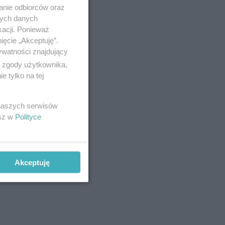
anie odbiorców oraz
nych danych
kacji. Ponieważ
ięcie „Akceptuję”.
ywatności znajdujący
ą zgody użytkownika,
 tylko na tej
 naszych serwisów
esz w
Polityce
Akceptuję