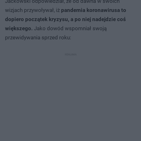
Jackowski odpowiedział, że od dawna w swoich
wizjach przywoływał, iż
pandemia koronawirusa to
dopiero początek kryzysu, a po niej nadejdzie coś
większego.
Jako dowód wspomniał swoją
przewidywania sprzed roku: