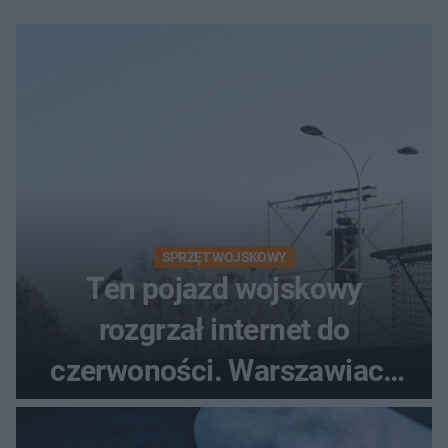
SPRZĘT WOJSKOWY
Ten pojazd wojskowy
rozgrzał internet do
czerwoności. Warszawiacy
pytali, czy to Mad Max!