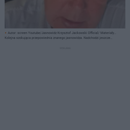
Autor: screen Youtube/Jasnowidz Krzysztof Jackowski Official/ Materiały
prasowe
Kolejna szokująca przepowiednia znanego jasnowidza. Nadchodzi jeszcze
groźniejsza pandemia!