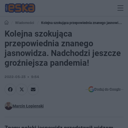
Wiadomości
Kolejna szokująca przepowiednia znanego jasnowidza.
Nadchodzi jeszcze groźniejsza pandemia!
Kolejna szokująca
przepowiednia znanego
jasnowidza. Nadchodzi jeszcze
groźniejsza pandemia!
2022-05-23
9:54
Dodaj do Google
Marcin Łopienski
Znany polski jasnowidz przedstawił widzom