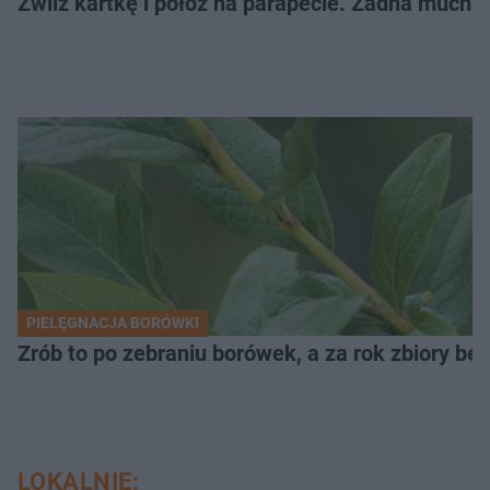
Zwilż kartkę i połóż na parapecie. Żadna mucha
PIELĘGNACJA BORÓWKI
Zrób to po zebraniu borówek, a za rok zbiory będ
LOKALNIE: