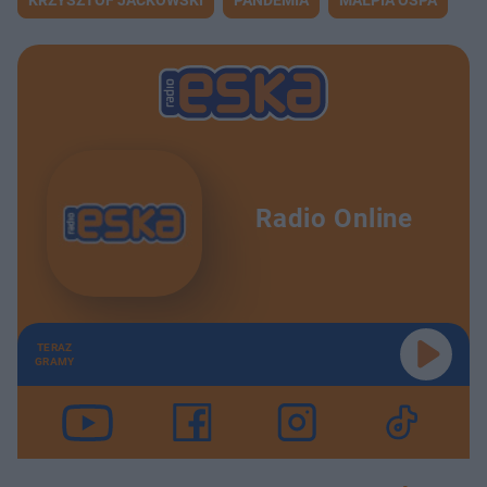
Radio Online
TERAZ
GRAMY