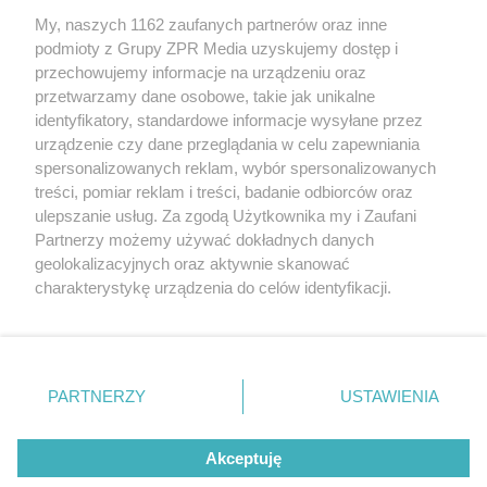
My, naszych 1162 zaufanych partnerów oraz inne
Żaden utwór zamieszczony w serwisie nie może być powielany i
podmioty z Grupy ZPR Media uzyskujemy dostęp i
rozpowszechniany lub dalej rozpowszechniany w jakikolwiek sposób (w
tym także elektroniczny lub mechaniczny) na jakimkolwiek polu
przechowujemy informacje na urządzeniu oraz
eksploatacji w jakiejkolwiek formie, włącznie z umieszczaniem w
przetwarzamy dane osobowe, takie jak unikalne
Internecie bez pisemnej zgody właściciela praw. Jakiekolwiek użycie lub
identyfikatory, standardowe informacje wysyłane przez
wykorzystanie utworów w całości lub w części z naruszeniem prawa,
tzn. bez właściwej zgody, jest zabronione pod groźbą kary i może być
urządzenie czy dane przeglądania w celu zapewniania
ścigane prawnie.
spersonalizowanych reklam, wybór spersonalizowanych
treści, pomiar reklam i treści, badanie odbiorców oraz
ulepszanie usług. Za zgodą Użytkownika my i Zaufani
Partnerzy możemy używać dokładnych danych
geolokalizacyjnych oraz aktywnie skanować
charakterystykę urządzenia do celów identyfikacji.
Ponieważ cenimy Twoją prywatność, prosimy o zgodę na
O nas
korzystanie z tych technologii poprzez kliknięcie
Informacje prawne
„Akceptuję”. Zgoda jest dobrowolna i zawsze możesz ją
zmienić/wycofać klikając przycisk ustawień prywatności
PARTNERZY
USTAWIENIA
Nasze serwisy
znajdujący się w lewym dolnym rogu strony
. Niektóre
rodzaje przetwarzania danych nie wymagają zgody
© 2026 Grupa ZPR Media
Akceptuję
użytkownika, ale masz prawo sprzeciwić się takiemu
przetwarzaniu. Preferencje będą miały zastosowanie tylko