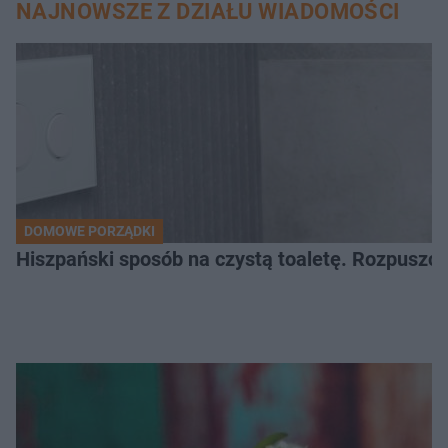
NAJNOWSZE Z DZIAŁU WIADOMOŚCI
DOMOWE PORZĄDKI
Hiszpański sposób na czystą toaletę. Rozpuszcz