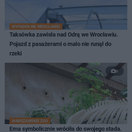
WYPADEK WE WROCŁAWIU
Taksówka zawisła nad Odrą we Wrocławiu.
Pojazd z pasażerami o mało nie runął do
rzeki
6
WARSZAWSKIE ZOO
Erna symbolicznie wróciła do swojego stada.