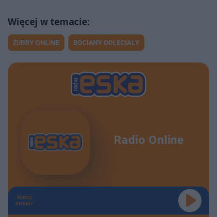
ŻUBRY ONLINE
BOCIANY ODLECIAŁY
Radio Online
TERAZ
GRAMY