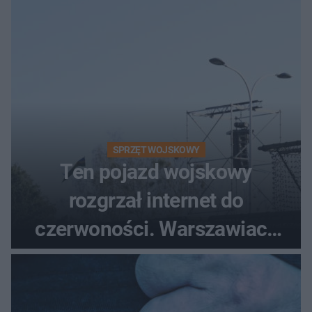
śmigłowiec LPR
SPRZĘT WOJSKOWY
Ten pojazd wojskowy
rozgrzał internet do
czerwoności. Warszawiacy
pytali, czy to Mad Max!