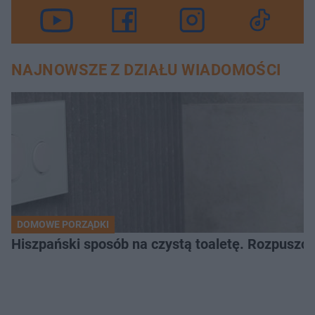
NAJNOWSZE Z DZIAŁU WIADOMOŚCI
DOMOWE PORZĄDKI
Hiszpański sposób na czystą toaletę. Rozpuszcz