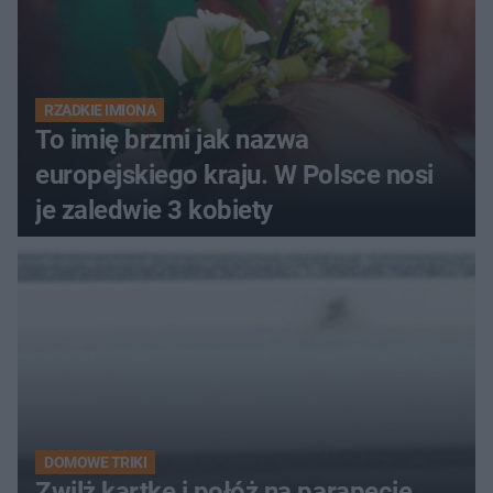
RZADKIE IMIONA
To imię brzmi jak nazwa
europejskiego kraju. W Polsce nosi
je zaledwie 3 kobiety
DOMOWE TRIKI
Zwilż kartkę i połóż na parapecie.