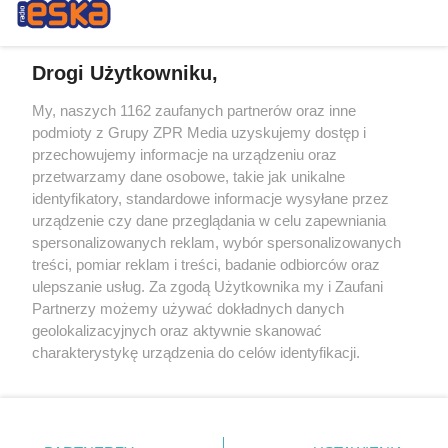
Drogi Użytkowniku,
My, naszych 1162 zaufanych partnerów oraz inne
Żaden utwór zamieszczony w serwisie nie może być powielany i
podmioty z Grupy ZPR Media uzyskujemy dostęp i
rozpowszechniany lub dalej rozpowszechniany w jakikolwiek sposób (w
tym także elektroniczny lub mechaniczny) na jakimkolwiek polu
przechowujemy informacje na urządzeniu oraz
eksploatacji w jakiejkolwiek formie, włącznie z umieszczaniem w
przetwarzamy dane osobowe, takie jak unikalne
Internecie bez pisemnej zgody właściciela praw. Jakiekolwiek użycie lub
identyfikatory, standardowe informacje wysyłane przez
wykorzystanie utworów w całości lub w części z naruszeniem prawa,
tzn. bez właściwej zgody, jest zabronione pod groźbą kary i może być
urządzenie czy dane przeglądania w celu zapewniania
ścigane prawnie.
spersonalizowanych reklam, wybór spersonalizowanych
treści, pomiar reklam i treści, badanie odbiorców oraz
ulepszanie usług. Za zgodą Użytkownika my i Zaufani
Partnerzy możemy używać dokładnych danych
geolokalizacyjnych oraz aktywnie skanować
charakterystykę urządzenia do celów identyfikacji.
Ponieważ cenimy Twoją prywatność, prosimy o zgodę na
O nas
korzystanie z tych technologii poprzez kliknięcie
Informacje prawne
„Akceptuję”. Zgoda jest dobrowolna i zawsze możesz ją
zmienić/wycofać klikając przycisk ustawień prywatności