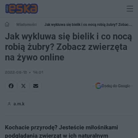
Wiadomości
Jak wykluwa się bielik i co nocą robią żubry? Zobacz
zwierzęta na żywo online
Jak wykluwa się bielik i co nocą
robią żubry? Zobacz zwierzęta
na żywo online
2022-06-13
14:01
Dodaj do Google
a.m.k
Kochacie przyrodę? Jesteście miłośnikami
podglądania zwierząt w ich naturalnym