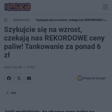
Wiadomości
Szykujcie się na wzrost, czekają nas REKORDOWE ceny
paliw! Tankowanie za ponad 6 zł
Szykujcie się na wzrost,
czekają nas REKORDOWE ceny
paliw! Tankowanie za ponad 6
zł
2021-09-28
11:00
Dodaj do Google
nm
Jeśli myśleliście, że obecne ceny paliw na