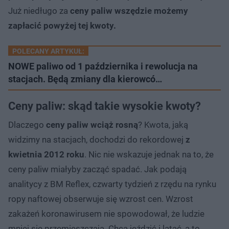
Już niedługo za
ceny paliw wszędzie możemy
zapłacić powyżej tej kwoty.
POLECANY ARTYKUŁ:
NOWE paliwo od 1 października i rewolucja na
stacjach. Będą zmiany dla kierowcó…
Ceny paliw: skąd takie wysokie kwoty?
Dlaczego
ceny paliw wciąż rosną
? Kwota, jaką
widzimy na stacjach, dochodzi do rekordowej
z
kwietnia 2012 roku
. Nic nie wskazuje jednak na to, że
ceny paliw miałyby zacząć spadać. Jak podają
analitycy z BM Reflex, czwarty tydzień z rzędu na rynku
ropy naftowej obserwuje się wzrost cen. Wzrost
zakażeń koronawirusem nie spowodował, że ludzie
mniej się przemieszczają. Chcą jeździć i latać, a to