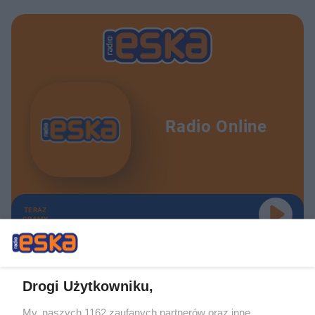
Radio Online
TERAZ
GRAMY
Drogi Użytkowniku,
My, naszych 1162 zaufanych partnerów oraz inne