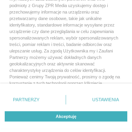
Żaden utwór zamieszczony w serwisie nie może być powielany i
podmioty z Grupy ZPR Media uzyskujemy dostęp i
rozpowszechniany lub dalej rozpowszechniany w jakikolwiek sposób (w
tym także elektroniczny lub mechaniczny) na jakimkolwiek polu
przechowujemy informacje na urządzeniu oraz
eksploatacji w jakiejkolwiek formie, włącznie z umieszczaniem w Internecie
przetwarzamy dane osobowe, takie jak unikalne
bez pisemnej zgody właściciela praw. Jakiekolwiek użycie lub
wykorzystanie utworów w całości lub w części z naruszeniem prawa, tzn.
identyfikatory, standardowe informacje wysyłane przez
bez właściwej zgody, jest zabronione pod groźbą kary i może być ścigane
urządzenie czy dane przeglądania w celu zapewniania
prawnie.
spersonalizowanych reklam, wybór spersonalizowanych
treści, pomiar reklam i treści, badanie odbiorców oraz
ulepszanie usług. Za zgodą Użytkownika my i Zaufani
Partnerzy możemy używać dokładnych danych
geolokalizacyjnych oraz aktywnie skanować
charakterystykę urządzenia do celów identyfikacji.
O nas
Ponieważ cenimy Twoją prywatność, prosimy o zgodę na
korzystanie z tych technologii poprzez kliknięcie
Informacje prawne
„Akceptuję”. Zgoda jest dobrowolna i zawsze możesz ją
zmienić/wycofać klikając przycisk ustawień prywatności
Nasze serwisy
PARTNERZY
USTAWIENIA
znajdujący się w lewym dolnym rogu strony
. Niektóre
rodzaje przetwarzania danych nie wymagają zgody
© 2026 Grupa ZPR Media
Akceptuję
użytkownika, ale masz prawo sprzeciwić się takiemu
przetwarzaniu. Preferencje będą miały zastosowanie tylko
ESKA Story
Dołącz
Słuchaj
Wygraj
na tej witrynie.