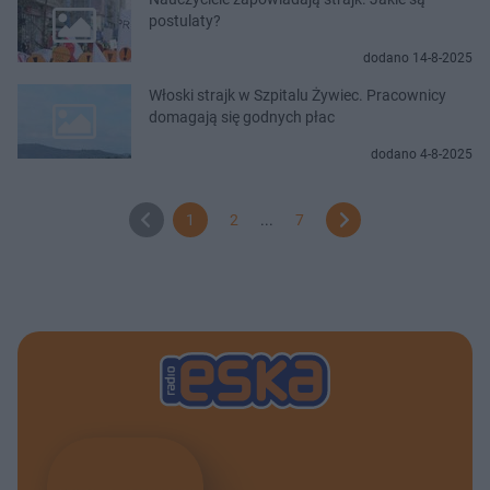
postulaty?
dodano 14-8-2025
Włoski strajk w Szpitalu Żywiec. Pracownicy
domagają się godnych płac
dodano 4-8-2025
1
2
...
7