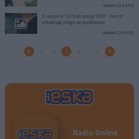
dodano 22-8-2025
2. sezon to "1670 do potęgi 1670". Twórcy
zdradzają, czego się spodziewać
dodano 22-8-2025
1
2
3
4
...
7
Radio Online