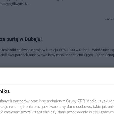
 do szczęśliwym. N…
dodan
za burtą w Dubaju!
 tenisistki na świecie grają w turnieju WTA 1000 w Dubaju. Wśród nich są 
ziałkowy poranek obserwowaliśmy mecz Magdalena Fręch - Diana Sznaj
dodan
niku,
k, Fręch i Linette przenoszą się do Dubaju. Znamy
fanych partnerów oraz inne podmioty z Grupy ZPR Media uzyskujem
nkę
cje na urządzeniu oraz przetwarzamy dane osobowe, takie jak unika
je wysyłane przez urządzenie czy dane przeglądania w celu zapewn