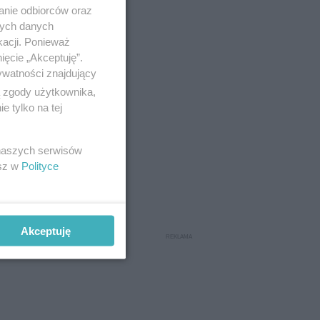
w
anie odbiorców oraz
iątek,
nych danych
kacji. Ponieważ
ięcie „Akceptuję”.
ywatności znajdujący
o 15-2-2025
ą zgody użytkownika,
 tylko na tej
 naszych serwisów
kolejnego
esz w
Polityce
stiżowego
Akceptuję
o 11-2-2025