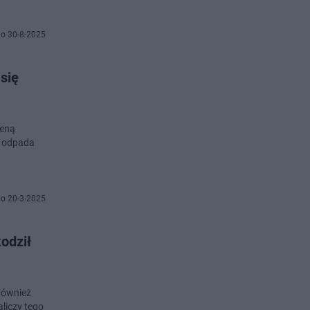
o 30-8-2025
się
leną
a odpada
o 20-3-2025
odził
również
liczy tego