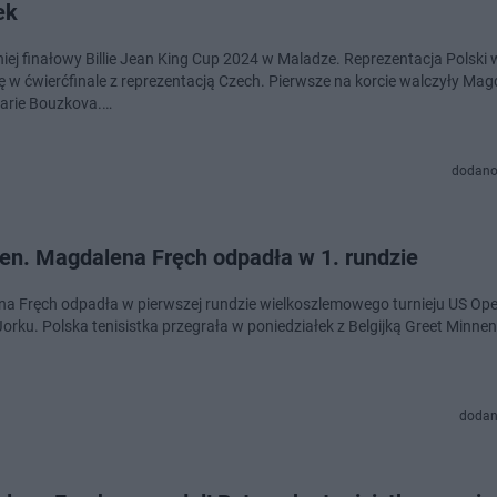
ek
niej finałowy Billie Jean King Cup 2024 w Maladze. Reprezentacja Polski
ię w ćwierćfinale z reprezentacją Czech. Pierwsze na korcie walczyły Ma
Marie Bouzkova.…
dodano
en. Magdalena Fręch odpadła w 1. rundzie
a Fręch odpadła w pierwszej rundzie wielkoszlemowego turnieju US Op
rku. Polska tenisistka przegrała w poniedziałek z Belgijką Greet Minnen
dodan