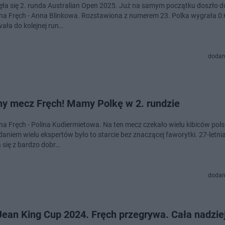
ła się 2. runda Australian Open 2025. Już na samym początku doszło 
a Fręch - Anna Blinkowa. Rozstawiona z numerem 23. Polka wygrała 0:6, 
ła do kolejnej run…
dodan
ny mecz Fręch! Mamy Polkę w 2. rundzie
a Fręch - Polina Kudiermietowa. Na ten mecz czekało wielu kibiców pols
daniem wielu ekspertów było to starcie bez znaczącej faworytki. 27-letni
 się z bardzo dobr…
dodan
 Jean King Cup 2024. Fręch przegrywa. Cała nadzie