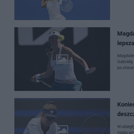
Magda
lepsza
Magdalen
Gabrielą
po otwar
Konie
deszcz
W ubiegł
miała am