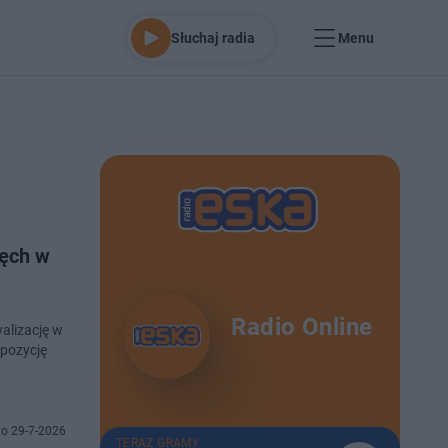
Słuchaj radia
Menu
ręch w
Radio Online
alizację w
pozycję
o 29-7-2026
TERAZ GRAMY