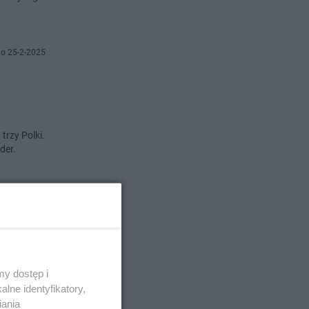
o 25-2-2025
trzy Polki.
der.
o 17-2-2025
y dostęp i
lne identyfikatory,
iania