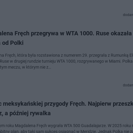
dodan
lena Fręch przegrywa w WTA 1000. Ruse okazała 
 od Polki
a Fręch, która była rozstawiona z numerem 29. przegrała z Rumunką E
 Ruse w drugiej rundzie turnieju WTA 1000, rozgrywanego w Miami. Polk
tym meczu, w którym nie z…
dodan
c meksykańskiej przygody Fręch. Najpierw przeszk
, a później rywalka
ym roku Magdalena Fręch wygrała WTA 500 Guadalajarze. W 2025 roku 
bitny plan, aby taki sam sukces osiągnąć w Meridzie. Jednak Polka nie za