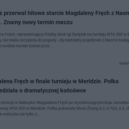
z przerwał hitowe starcie Magdaleny Fręch z Nao
. Znamy nowy termin meczu
a Fręch, reprezentująca Polskę obok Igi Świątek na turnieju WTA 500 w
 nie miała szczęścia do pogody. Jej niedzielny pojedynek z Naomi Osak
j rundzie musiał zostać prze…
dodan
ena Fręch w finale turnieju w Meridzie. Polka
edziała o dramatycznej końcówce
emocje w Meksyku! Magdalena Fręch po wycieńczającym boju zameldo
mprezy WTA 500 w Meridzie. Polka pokonała Shuai Zhang 6:2, 6:7(6), 6:3, 
 walczyła nie tylko z…