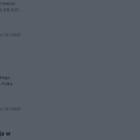
do meczu
6:0, 6:2 i
o 15-1-2025
kiego
a Polka
o 13-1-2025
ja w