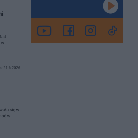
mi
 Bad
ą w
o 21-6-2026
wała się w
choć w