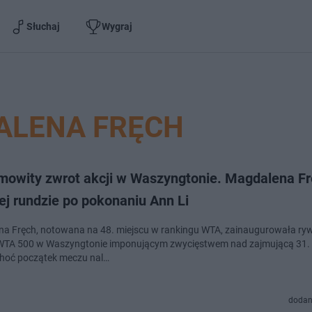
Słuchaj
Wygraj
ALENA FRĘCH
mowity zwrot akcji w Waszyngtonie. Magdalena F
ej rundzie po pokonaniu Ann Li
a Fręch, notowana na 48. miejscu w rankingu WTA, zainaugurowała ryw
 WTA 500 w Waszyngtonie imponującym zwycięstwem nad zajmującą 31. 
Choć początek meczu nal…
dodan