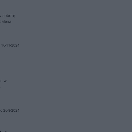
 w sobotę
gdalena
 16-11-2024
en w
.
o 26-8-2024