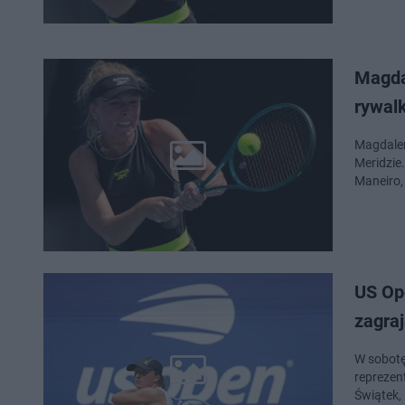
Magda
rywalk
Magdalen
Meridzie
Maneiro,
US Ope
zagra
W sobotę
reprezen
Świątek,