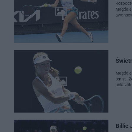
Rozpoczę
Magdalen
awansowa
Świet
Magdalen
tenisa. Z
pokazała
Billie