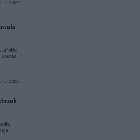
no 1-3-2026
sowała
ykańskiej
ą Bouzas
o 27-2-2026
chrzak
rójkę
: Iga