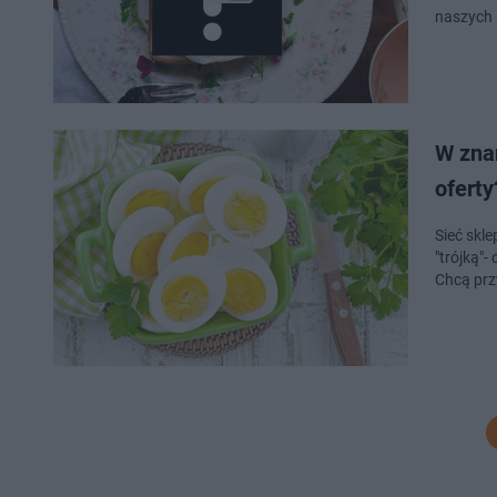
naszych 
W zna
oferty
Sieć skl
"trójką"-
Chcą prz