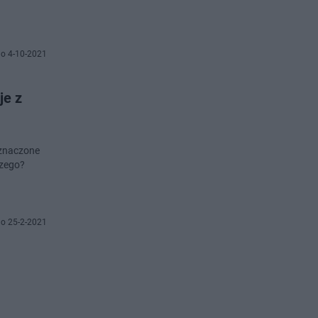
o 4-10-2021
je z
oznaczone
czego?
o 25-2-2021