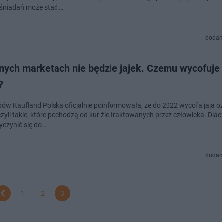
śniadań może stać …
dodan
nych marketach nie będzie jajek. Czemu wycofuje 
?
epów Kaufland Polska oficjalnie poinformowała, że do 2022 wycofa jaja 
 czyli takie, które pochodzą od kur źle traktowanych przez człowieka. Dla
yczynić się do…
dodan
1
2
3