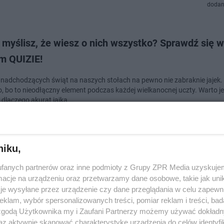
dodan
 myślisz, że wiesz o nich wszystko? Sprawdź się w
m QUIZIE!
nadchodzących świąt na naszych stołach na pewno nie zabraknie jajek. I
, bo to nieodłączny element podczas każdej wielkanocnej uczty. Warto j
 dlaczego akurat jajka …
dodan
niku,
noc 2022 - jak naturalnie farbować jajka? Proste i
fanych partnerów oraz inne podmioty z Grupy ZPR Media uzyskujem
ie sposoby
cje na urządzeniu oraz przetwarzamy dane osobowe, takie jak unika
je wysyłane przez urządzenie czy dane przeglądania w celu zapewn
 2022 - jak naturalnie farbować jajka? Takie pytanie zadają sobie miłośn
klam, wybór spersonalizowanych treści, pomiar reklam i treści, bad
o. W sklepach znajdziemy wiele ,,upiększaczy" do naszego koszyczka. Cz
 zgodą Użytkownika my i Zaufani Partnerzy możemy używać dokład
zanim wydamy niep…
az aktywnie skanować charakterystykę urządzenia do celów identyfi