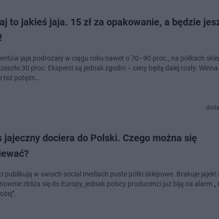
aj to jakieś jaja. 15 zł za opakowanie, a będzie je
!
entów jaja podrożały w ciągu roku nawet o 70–90 proc., na półkach sk
rzeszło 30 proc. Eksperci są jednak zgodni – ceny będą dalej rosły. Winna
le też potężn…
doda
 jajeczny dociera do Polski. Czego można się
iewać?
i publikują w swoich social mediach puste półki sklepowe. Brakuje jajek!
ownie zbliża się do Europy, jednak polscy producenci już biją na alarm „ I
ożej”.