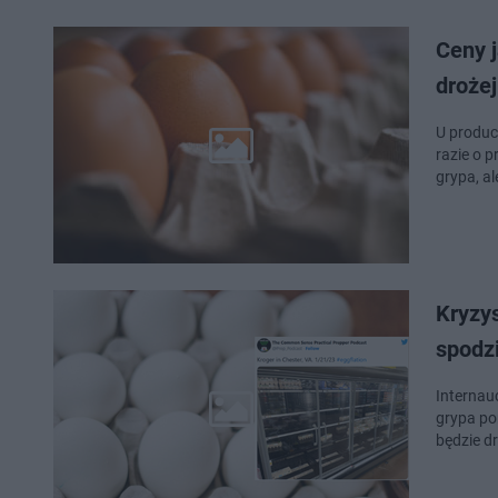
Ceny j
drożej
U produc
razie o p
grypa, a
Kryzys
spodz
Internauc
grypa pon
będzie dr