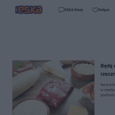
ESKA Story
Dołącz
Będą o
rzeczn
Na konferencji prasowej 20 lutego dziennikarze pytali Müllera m.in. o zdjęcia zamieszczane
w mediac
pochodzą