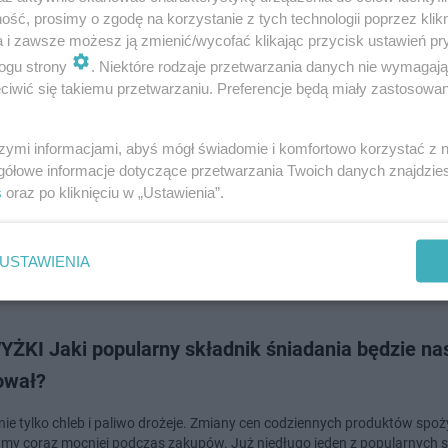
ść, prosimy o zgodę na korzystanie z tych technologii poprzez klikn
a i zawsze możesz ją zmienić/wycofać klikając przycisk ustawień pr
dodan
ogu strony
. Niektóre rodzaje przetwarzania danych nie wymagaj
iwić się takiemu przetwarzaniu. Preferencje będą miały zastosowanie
produktów nie trzymaj w lodówce! Chłód może im
odzić [LISTA]
szymi informacjami, abyś mógł świadomie i komfortowo korzystać z
gółowe informacje dotyczące przetwarzania Twoich danych znajdzi
lodówka wydaje nam się idealnym miejscem do przechowywania wszystk
s
oraz po kliknięciu w „Ustawienia”.
w spożywczych to nieświadomie, wkładając tam wiele produktów moż
szyć czas, w jakim ulegną zepsuciu. P…
USTAWIENIA
dodano
ŻKI Jaki popularny składnik śniadania będzie na
ował?
 nie tylko chleb i paliwo drożeje. Zmiany cen codziennych produktów sp
y coraz mocniej podczas zakupów. Już niedługo jeden z popularnych 