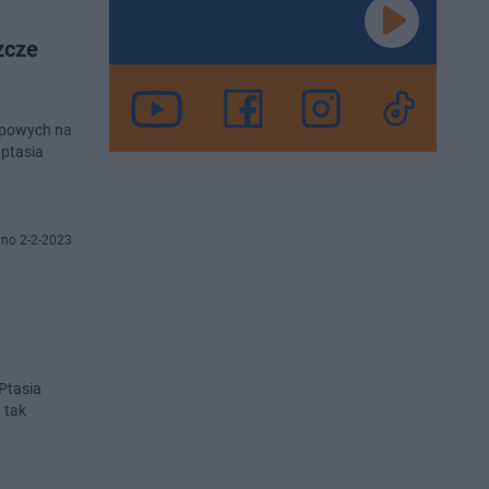
szcze
lepowych na
 ptasia
no 2-2-2023
 Ptasia
 tak