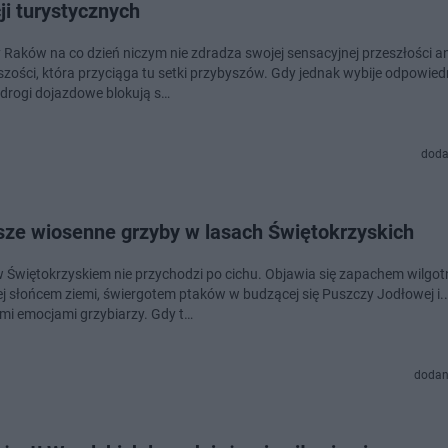
ji turystycznych
 Raków na co dzień niczym nie zdradza swojej sensacyjnej przeszłości an
jszości, która przyciąga tu setki przybyszów. Gdy jednak wybije odpowied
 drogi dojazdowe blokują s…
doda
sze wiosenne grzyby w lasach Świętokrzyskich
 Świętokrzyskiem nie przychodzi po cichu. Objawia się zapachem wilgotn
j słońcem ziemi, świergotem ptaków w budzącej się Puszczy Jodłowej i..
mi emocjami grzybiarzy. Gdy t…
dodan