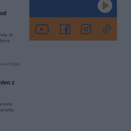
 od
awia, że
k bywa
o 24-7-2026
eden z
a wielu
ie tylko