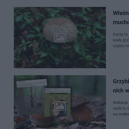
Właśni
much
Kania to
wielu gr
często 
Grzybi
nich w
Wakacje 
osób to 
na week