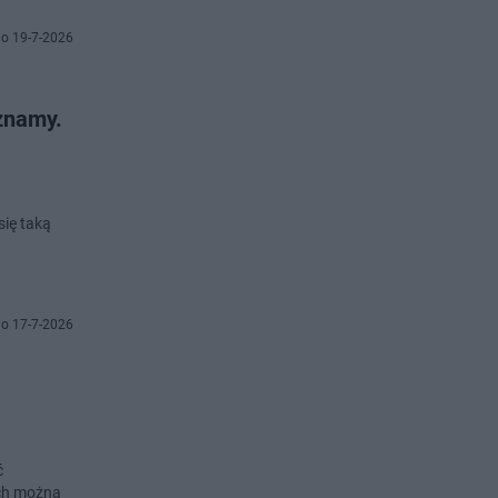
o 19-7-2026
 znamy.
się taką
o 17-7-2026
ć
ach można