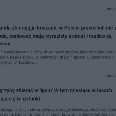
dodan
andii zbierają je koszami, w Polsce prawie ich nie
oda, ponieważ mają wyrazisty aromat i rzadko są
zywe
ch lasach można znaleźć wiele jadalnych grzybów, które wciąż nie cieszą 
ością, na jaką zasługują. Jednym z nich jest niepozorny, ciemny grzyb o
rystycznym kształcie, …
dodan
grzyby zbierać w lipcu? W tym miesiącu w lasach
ają się te gatunki
 miesiąc, na który z niecierpliwością czekają miłośnicy grzybobrania. Cho
y wysyp kojarzy się głównie z jesienią, już w środku lata w polskich las