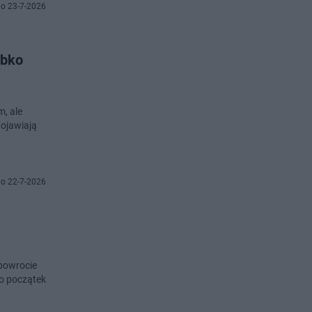
o 23-7-2026
ybko
m, ale
pojawiają
o 22-7-2026
 powrocie
ro początek