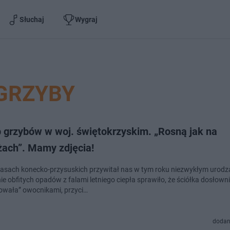
Słuchaj
Wygraj
GRZYBY
 grzybów w woj. świętokrzyskim. „Rosną jak na
żach”. Mamy zdjęcia!
 lasach konecko-przysuskich przywitał nas w tym roku niezwykłym urodz
ie obfitych opadów z falami letniego ciepła sprawiło, że ściółka dosłown
owała” owocnikami, przyci…
dodan