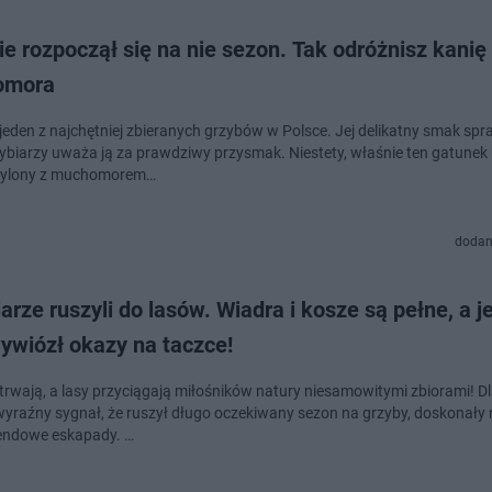
e rozpoczął się na nie sezon. Tak odróżnisz kanię
omora
 jeden z najchętniej zbieranych grzybów w Polsce. Jej delikatny smak spr
zybiarzy uważa ją za prawdziwy przysmak. Niestety, właśnie ten gatune
mylony z muchomorem…
dodan
arze ruszyli do lasów. Wiadra i kosze są pełne, a j
ywiózł okazy na taczce!
trwają, a lasy przyciągają miłośników natury niesamowitymi zbiorami! Dl
wyraźny sygnał, że ruszył długo oczekiwany sezon na grzyby, doskonały n
endowe eskapady. …