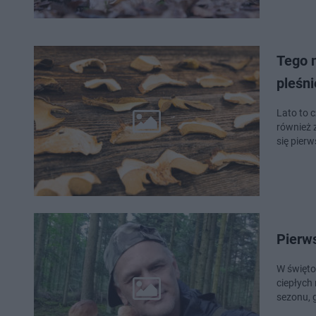
Tego n
pleśni
Lato to 
również 
się pierw
Pierw
W święto
ciepłych
sezonu, 