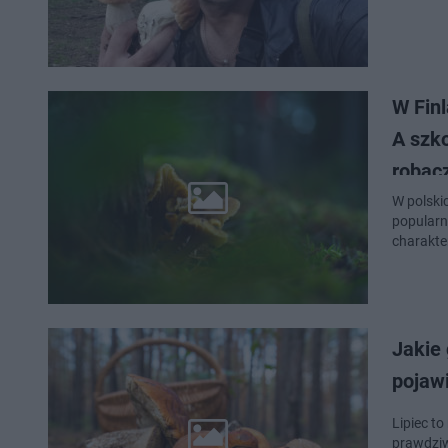
W Finl
A szk
robac
W polski
popularn
charakte
Jakie 
pojawi
Lipiec to
prawdziw