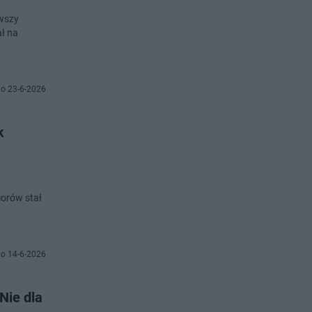
rwszy
ał na
o 23-6-2026
k
iorów stał
o 14-6-2026
Nie dla