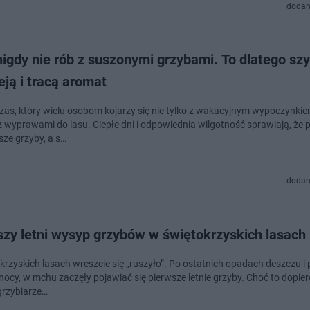
dodan
igdy nie rób z suszonymi grzybami. To dlatego sz
eją i tracą aromat
czas, który wielu osobom kojarzy się nie tylko z wakacyjnym wypoczynkie
z wyprawami do lasu. Ciepłe dni i odpowiednia wilgotność sprawiają, że 
sze grzyby, a s…
dodan
szy letni wysyp grzybów w świętokrzyskich lasach
krzyskich lasach wreszcie się „ruszyło”. Po ostatnich opadach deszczu i
 nocy, w mchu zaczęły pojawiać się pierwsze letnie grzyby. Choć to dopie
grzybiarze…