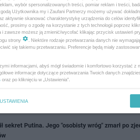
 rzut oka wydaje się typową polską miejscowością. Jej populacja w 2002
klam, wybór spersonalizowanych treści, pomiar reklam i treści, bad
 zaledwie 365 osób, co cz…
 zgodą Użytkownika my i Zaufani Partnerzy możemy używać dokład
az aktywnie skanować charakterystykę urządzenia do celów identyfi
ść, prosimy o zgodę na korzystanie z tych technologii poprzez klikn
doda
a i zawsze możesz ją zmienić/wycofać klikając przycisk ustawień pr
ogu strony
. Niektóre rodzaje przetwarzania danych nie wymagaj
iwić się takiemu przetwarzaniu. Preferencje będą miały zastosowanie
 tylko jesień. W lasach zaczyna się letni sezon na 
szymi informacjami, abyś mógł świadomie i komfortowo korzystać z
u grzybiarzy sezon kojarzy głównie z jesienią, także latem można wrócić 
gółowe informacje dotyczące przetwarzania Twoich danych znajdzi
oszem. W tym roku wysokie temperatury chwilowo zahamowały wzrost 
s
oraz po kliknięciu w „Ustawienia”.
ug ekspertów sytuac…
USTAWIENIA
doda
ł sekret Putina. Jego "osobisty wróg" zmarł po zj
ów