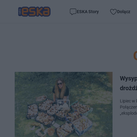
ESKA Story
Dołącz
Wysyp
drożd
Lipiec w
Połączen
„eksplod