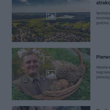
atrakc
Spokojny
teraźnie
godzina,
Pierw
Wiosna w
nagrzane
pierwszy