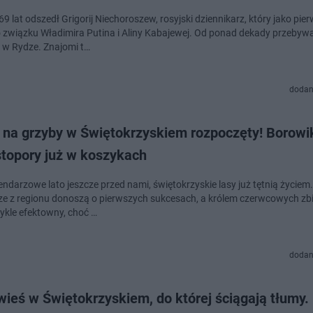
9 lat odszedł Grigorij Niechoroszew, rosyjski dziennikarz, który jako pie
o związku Władimira Putina i Aliny Kabajewej. Od ponad dekady przebyw
i w Rydze. Znajomi t…
dodan
 na grzyby w Świętokrzyskiem rozpoczęty! Borowi
stopory już w koszykach
ndarzowe lato jeszcze przed nami, świętokrzyskie lasy już tętnią życiem.
ze z regionu donoszą o pierwszych sukcesach, a królem czerwcowych zb
wykle efektowny, choć …
dodan
ieś w Świętokrzyskiem, do której ściągają tłumy. 