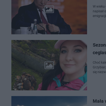
W wieku 6
napisał 
emigracj
Sezon
cegla
Choć kale
Grzybiar
się niez
Mała w