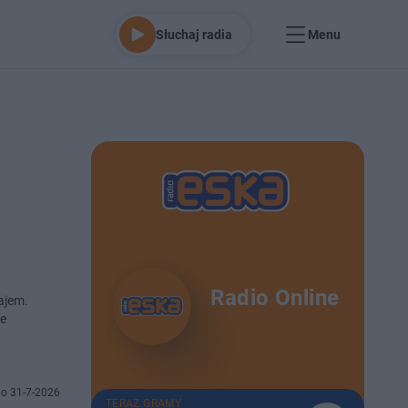
Słuchaj radia
Menu
Radio Online
ajem.
ie
o 31-7-2026
TERAZ GRAMY