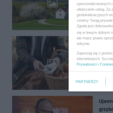
pierwszy
spersonalizowanych re
wynosiła
ulepszanie usług. Za
geolokalizacyjnych or
cenimy Twoją prywatno
Zgoda jest dobrowoln
się w lewym dolnym r
ale masz prawo sprzec
witrynie.
To nie
Zapoznaj się z poniż
Choć wiel
internetowych. Szcze
pełnym k
Prywatności
i
Cookie
ale wedł
PARTNERZY
Ujawni
grzyb