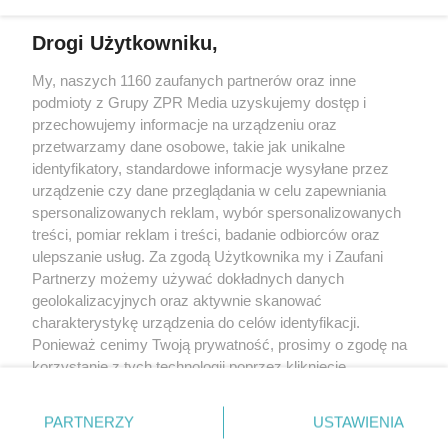
Drogi Użytkowniku,
My, naszych 1160 zaufanych partnerów oraz inne
Żaden utwór zamieszczony w serwisie nie może być powielany i
podmioty z Grupy ZPR Media uzyskujemy dostęp i
rozpowszechniany lub dalej rozpowszechniany w jakikolwiek sposób (w
tym także elektroniczny lub mechaniczny) na jakimkolwiek polu
przechowujemy informacje na urządzeniu oraz
eksploatacji w jakiejkolwiek formie, włącznie z umieszczaniem w Internecie
przetwarzamy dane osobowe, takie jak unikalne
bez pisemnej zgody właściciela praw. Jakiekolwiek użycie lub
wykorzystanie utworów w całości lub w części z naruszeniem prawa, tzn.
identyfikatory, standardowe informacje wysyłane przez
bez właściwej zgody, jest zabronione pod groźbą kary i może być ścigane
urządzenie czy dane przeglądania w celu zapewniania
prawnie.
spersonalizowanych reklam, wybór spersonalizowanych
treści, pomiar reklam i treści, badanie odbiorców oraz
ulepszanie usług. Za zgodą Użytkownika my i Zaufani
Partnerzy możemy używać dokładnych danych
geolokalizacyjnych oraz aktywnie skanować
charakterystykę urządzenia do celów identyfikacji.
O nas
Ponieważ cenimy Twoją prywatność, prosimy o zgodę na
korzystanie z tych technologii poprzez kliknięcie
Informacje prawne
„Akceptuję”. Zgoda jest dobrowolna i zawsze możesz ją
zmienić/wycofać klikając przycisk ustawień prywatności
Nasze serwisy
PARTNERZY
USTAWIENIA
znajdujący się w lewym dolnym rogu strony
. Niektóre