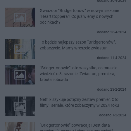
dodano 30-4-2024
Gwiazdor “Bridgertonów” w nowym sezonie
“Heartstoppera”! Co już wiemy o nowych
odcinkach?
dodano 26-4-2024
To będzie najlepszy sezon “Bridgertonów”,
zobaczycie. Mamy wreszcie zwiastun
dodano 11-4-2024
“Bridgertonowie”: oto wszystko, co musicie
wiedzieć o 3. sezonie. Zwiastun, premiera,
fabuła i obsada
dodano 23-2-2024
Netflix szykuje potężny zestaw premier. Oto
filmy i seriale, które zobaczymy w 2024 roku
dodano 1-2-2024
“Bridgertonowie” powracają! Jest data
premiery 3. sezonu i pierwsza zapowiedź