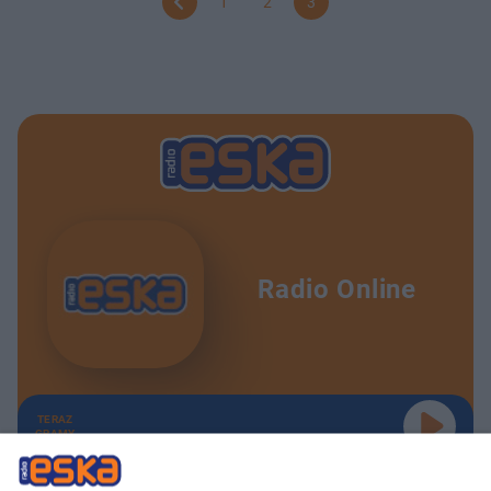
1
2
3
Radio Online
TERAZ
GRAMY