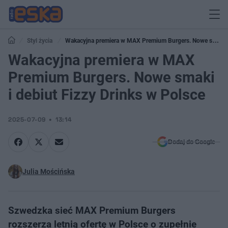
Styl życia
Wakacyjna premiera w MAX Premium Burgers. Nowe smaki
i debiut Fizzy Drinks w Polsce
Wakacyjna premiera w MAX
Premium Burgers. Nowe smaki
i debiut Fizzy Drinks w Polsce
2025-07-09
13:14
Dodaj do Google
Julia Mościńska
Szwedzka sieć MAX Premium Burgers
rozszerza letnią ofertę w Polsce o zupełnie