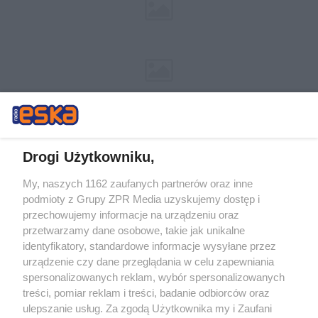
Drogi Użytkowniku,
My, naszych 1162 zaufanych partnerów oraz inne
Żaden utwór zamieszczony w serwisie nie może być powielany i
podmioty z Grupy ZPR Media uzyskujemy dostęp i
rozpowszechniany lub dalej rozpowszechniany w jakikolwiek sposób (w
tym także elektroniczny lub mechaniczny) na jakimkolwiek polu
przechowujemy informacje na urządzeniu oraz
eksploatacji w jakiejkolwiek formie, włącznie z umieszczaniem w
przetwarzamy dane osobowe, takie jak unikalne
Internecie bez pisemnej zgody właściciela praw. Jakiekolwiek użycie lub
identyfikatory, standardowe informacje wysyłane przez
wykorzystanie utworów w całości lub w części z naruszeniem prawa,
tzn. bez właściwej zgody, jest zabronione pod groźbą kary i może być
urządzenie czy dane przeglądania w celu zapewniania
ścigane prawnie.
spersonalizowanych reklam, wybór spersonalizowanych
treści, pomiar reklam i treści, badanie odbiorców oraz
ulepszanie usług. Za zgodą Użytkownika my i Zaufani