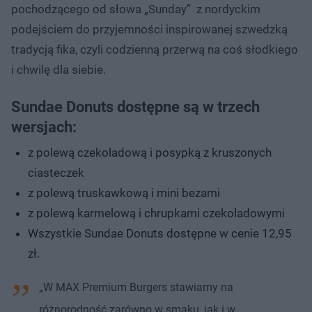
pochodzącego od słowa „Sunday” z nordyckim
podejściem do przyjemności inspirowanej szwedzką
tradycją fika, czyli codzienną przerwą na coś słodkiego
i chwilę dla siebie.
Sundae Donuts dostępne są w trzech
wersjach:
z polewą czekoladową i posypką z kruszonych
ciasteczek
z polewą truskawkową i mini bezami
z polewą karmelową i chrupkami czekoladowymi
Wszystkie Sundae Donuts dostępne w cenie 12,95
zł.
„W MAX Premium Burgers stawiamy na
różnorodność zarówno w smaku, jak i w