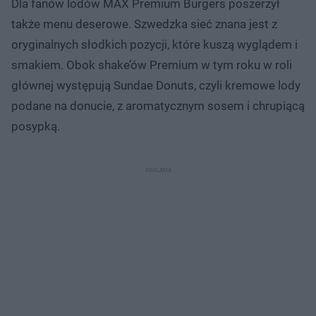
Dla fanów lodów MAX Premium Burgers poszerzył
także menu deserowe. Szwedzka sieć znana jest z
oryginalnych słodkich pozycji, które kuszą wyglądem i
smakiem. Obok shake’ów Premium w tym roku w roli
głównej występują Sundae Donuts, czyli kremowe lody
podane na donucie, z aromatycznym sosem i chrupiącą
posypką.