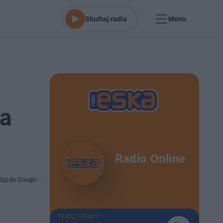
Słuchaj radia
Menu
na
Radio Online
daj do Google
TERAZ GRAMY