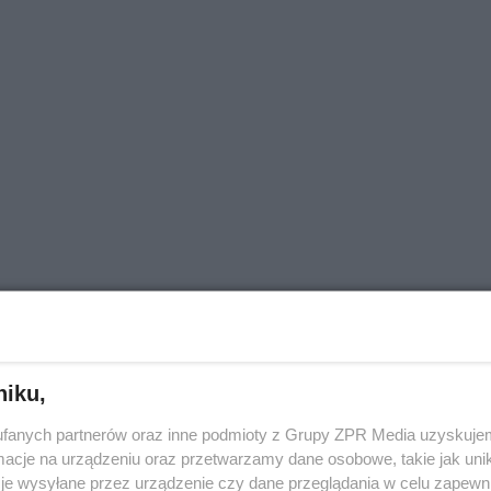
ng Lights
niku,
fanych partnerów oraz inne podmioty z Grupy ZPR Media uzyskujem
cje na urządzeniu oraz przetwarzamy dane osobowe, takie jak unika
nym jest, aby o siebie dbać. Swoje zdrowie fizyczne oraz
je wysyłane przez urządzenie czy dane przeglądania w celu zapewn