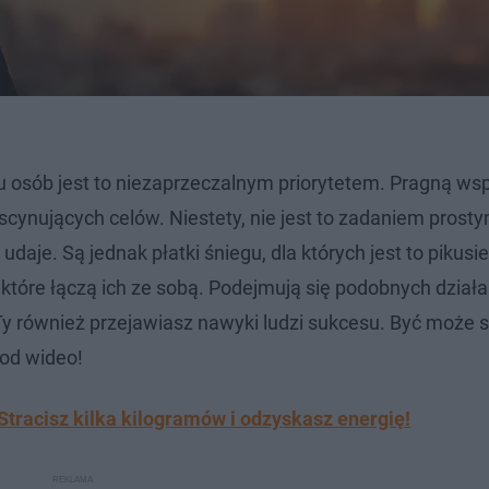
u osób jest to niezaprzeczalnym priorytetem. Pragną wsp
ynujących celów. Niestety, nie jest to zadaniem prostym
daje. Są jednak płatki śniegu, dla których jest to pikusi
 które łączą ich ze sobą. Podejmują się podobnych działa
Ty również przejawiasz nawyki ludzi sukcesu. Być może s
pod wideo!
Stracisz kilka kilogramów i odzyskasz energię!