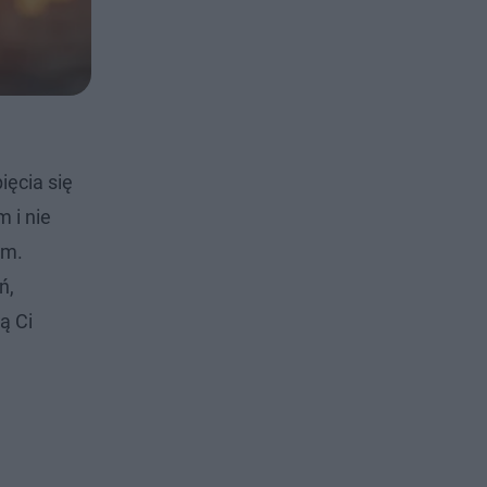
ięcia się
 i nie
em.
ń,
ą Ci