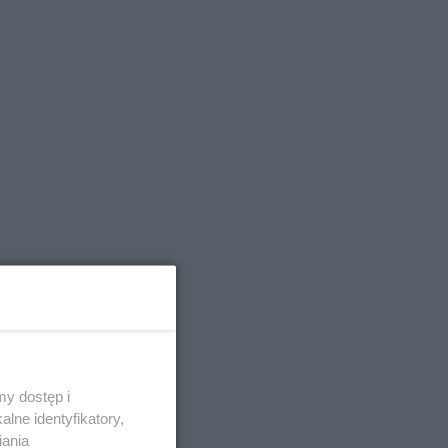
y dostęp i
lne identyfikatory,
iania