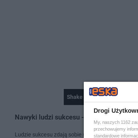
Shake Your Eska #25 | Blindi
Drogi Użytkow
Nawyki ludzi sukcesu - dbanie o siebie
My, naszych 1162 zau
przechowujemy informa
Ludzie sukcesu zdają sobie sprawę z tego, jak waż
standardowe informac