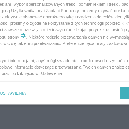
klam, wybór spersonalizowanych treści, pomiar reklam i treści, bad
 zgodą Użytkownika my i Zaufani Partnerzy możemy używać dokład
az aktywnie skanować charakterystykę urządzenia do celów identyfi
ść, prosimy o zgodę na korzystanie z tych technologii poprzez klikn
a i zawsze możesz ją zmienić/wycofać klikając przycisk ustawień pr
ogu strony
. Niektóre rodzaje przetwarzania danych nie wymagaj
iwić się takiemu przetwarzaniu. Preferencje będą miały zastosowanie
Następne pytanie
szymi informacjami, abyś mógł świadomie i komfortowo korzystać z
gółowe informacje dotyczące przetwarzania Twoich danych znajdzi
s
oraz po kliknięciu w „Ustawienia”.
USTAWIENIA