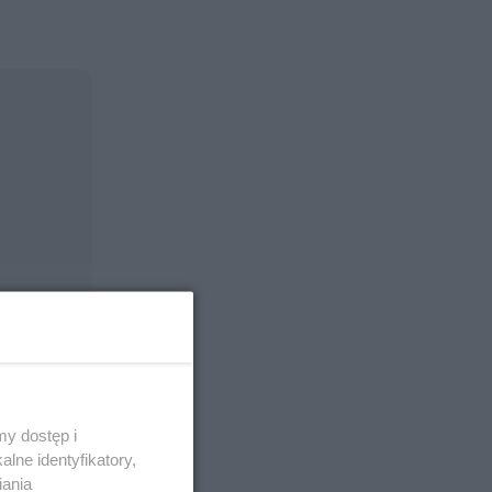
y dostęp i
lne identyfikatory,
iania