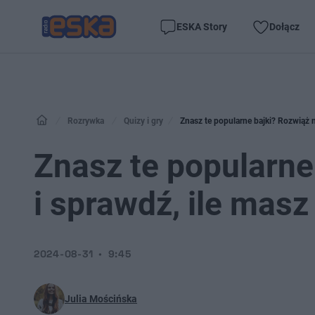
ESKA Story
Dołącz
Rozrywka
Quizy i gry
Znasz te popularne bajki? Rozwiąż n
Znasz te popularne
i sprawdź, ile masz
2024-08-31
9:45
Julia Mościńska