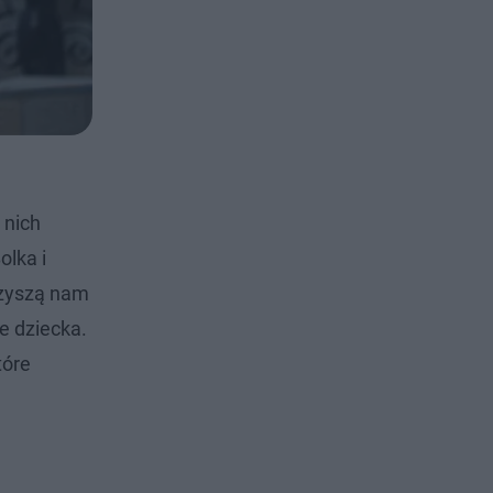
 nich
olka i
arzyszą nam
ie dziecka.
tóre