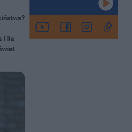
ciństwa?
i ile
świat