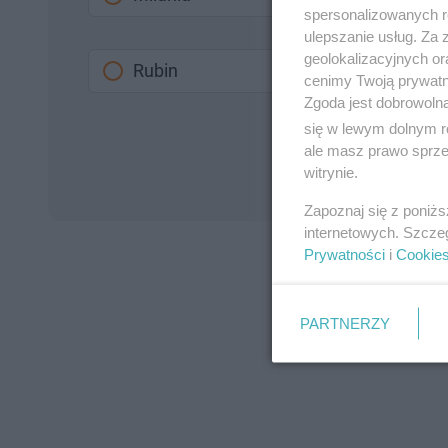
spersonalizowanych re
ulepszanie usług. Za
geolokalizacyjnych or
Rubin
cenimy Twoją prywatno
Zgoda jest dobrowoln
się w lewym dolnym r
ale masz prawo sprzec
witrynie.
Zapoznaj się z poniż
internetowych. Szcze
Prywatności
i
Cookie
PARTNERZY