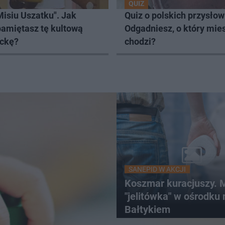
QUIZ
Misiu Uszatku". Jak
Quiz o polskich przysłow
pamiętasz tę kultową
Odgadniesz, o który mie
ckę?
chodzi?
SANEPID W AKCJI
Koszmar kuracjuszy.
"jelitówka" w ośrodku
Bałtykiem