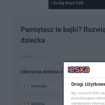
| To Się Kręci #29
Pamiętasz te bajki? Rozwią
dziecka
Pytanie 1 z 10
Olbrzymia żółwica z bajki Tabaluga miał
Drogi Użytkow
Nessaja
My, naszych 1162 zau
przechowujemy informa
standardowe informac
Milunia