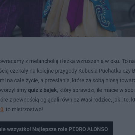
powracamy z melancholią i łezką wzruszenia w oku. To na
ością czekały na kolejne przygody Kubusia Puchatka czy B
nami na całe życie, a przesłania, które za sobą niosą tow
stworzyliśmy
quiz z bajek
, który sprawdzi, ile macie w sob
re z pewnością oglądali również Wasi rodzice, jak i te, k
10
, to mistrzostwo!
to nie wszystko! Najlepsze role PEDRO ALONSO