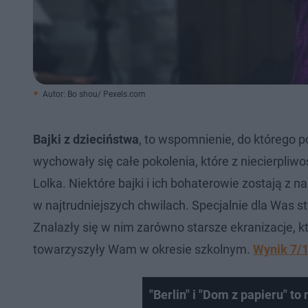
Autor: Bo shou/ Pexels.com
Bajki z dzieciństwa
, to wspomnienie, do którego 
wychowały się całe pokolenia, które z niecierpliw
Lolka. Niektóre bajki i ich bohaterowie zostają z 
w najtrudniejszych chwilach. Specjalnie dla Was 
Znalazły się w nim zarówno starsze ekranizacje, któ
towarzyszyły Wam w okresie szkolnym.
Wynik 7/
"Berlin" i "Dom z papieru" 