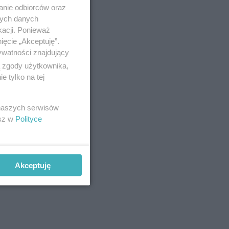
anie odbiorców oraz
nych danych
kacji. Ponieważ
ięcie „Akceptuję”.
ywatności znajdujący
ą zgody użytkownika,
 tylko na tej
 naszych serwisów
esz w
Polityce
Akceptuję