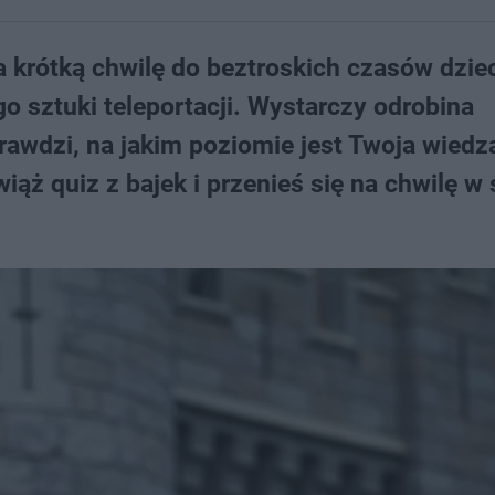
na krótką chwilę do beztroskich czasów dzie
o sztuki teleportacji. Wystarczy odrobina
rawdzi, na jakim poziomie jest Twoja wiedza 
ąż quiz z bajek i przenieś się na chwilę w 