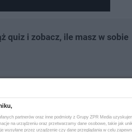
ż quiz i zobacz, ile masz w sobie
a na imię:
niku,
fanych partnerów oraz inne podmioty z Grupy ZPR Media uzyskujem
cje na urządzeniu oraz przetwarzamy dane osobowe, takie jak unika
je wysyłane przez urządzenie czy dane przeglądania w celu zapewn