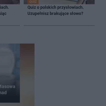
QUIZ
iach.
Quiz o polskich przysłowiach.
siąc
Uzupełnisz brakujące słowo?
 Masowa
 nad