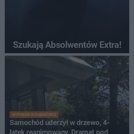
Szukają Absolwentów Extra!
WYPADEK W DĄBRÓWCE
Samochód uderzył w drzewo, 4-
latek reanimowany. Dramat pod