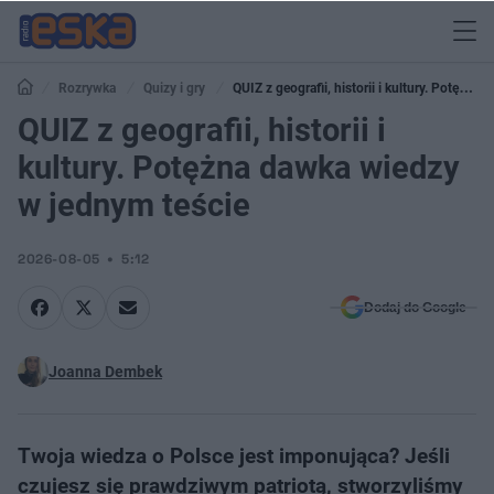
Rozrywka
Quizy i gry
QUIZ z geografii, historii i kultury. Potężna
dawka wiedzy w jednym teście
QUIZ z geografii, historii i
kultury. Potężna dawka wiedzy
w jednym teście
2026-08-05
5:12
Dodaj do Google
Joanna Dembek
Twoja wiedza o Polsce jest imponująca? Jeśli
czujesz się prawdziwym patriotą, stworzyliśmy