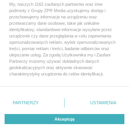
My, naszych 1162 zaufanych partnerów oraz inne
Żaden utwór zamieszczony w serwisie nie może być powielany i
podmioty z Grupy ZPR Media uzyskujemy dostęp i
rozpowszechniany lub dalej rozpowszechniany w jakikolwiek sposób (w
przechowujemy informacje na urządzeniu oraz
tym także elektroniczny lub mechaniczny) na jakimkolwiek polu
eksploatacji w jakiejkolwiek formie, włącznie z umieszczaniem w
przetwarzamy dane osobowe, takie jak unikalne
Internecie bez pisemnej zgody właściciela praw. Jakiekolwiek użycie lub
identyfikatory, standardowe informacje wysyłane przez
wykorzystanie utworów w całości lub w części z naruszeniem prawa,
tzn. bez właściwej zgody, jest zabronione pod groźbą kary i może być
urządzenie czy dane przeglądania w celu zapewniania
ścigane prawnie.
spersonalizowanych reklam, wybór spersonalizowanych
treści, pomiar reklam i treści, badanie odbiorców oraz
ulepszanie usług. Za zgodą Użytkownika my i Zaufani
Partnerzy możemy używać dokładnych danych
geolokalizacyjnych oraz aktywnie skanować
charakterystykę urządzenia do celów identyfikacji.
Ponieważ cenimy Twoją prywatność, prosimy o zgodę na
O nas
korzystanie z tych technologii poprzez kliknięcie
Informacje prawne
„Akceptuję”. Zgoda jest dobrowolna i zawsze możesz ją
zmienić/wycofać klikając przycisk ustawień prywatności
PARTNERZY
USTAWIENIA
Nasze serwisy
znajdujący się w lewym dolnym rogu strony
. Niektóre
rodzaje przetwarzania danych nie wymagają zgody
© 2026 Grupa ZPR Media
Akceptuję
użytkownika, ale masz prawo sprzeciwić się takiemu
przetwarzaniu. Preferencje będą miały zastosowanie tylko