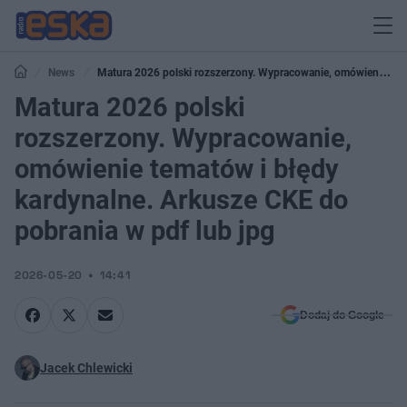
News
Matura 2026 polski rozszerzony. Wypracowanie, omówienie
tematów i błędy kardynalne. Arkusze CKE do pobrania w pdf lub jpg
Matura 2026 polski
rozszerzony. Wypracowanie,
omówienie tematów i błędy
kardynalne. Arkusze CKE do
pobrania w pdf lub jpg
2026-05-20
14:41
Dodaj do Google
Jacek Chlewicki