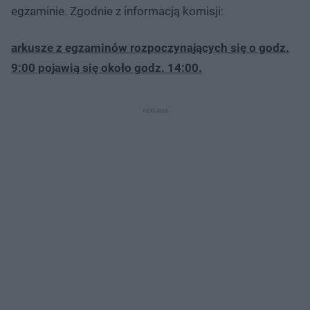
egzaminie. Zgodnie z informacją komisji:
arkusze z egzaminów rozpoczynających się o godz.
9:00 pojawią się około godz. 14:00.