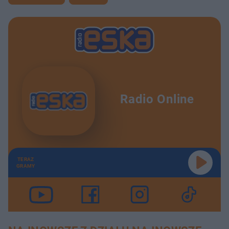
Opowieść Wigilijna - Charles Dickens. Streszczenie, bohaterowie, problematyka.
22:42
Zemsta - Aleksander Fredro . Streszczenie , bohaterowie, problematyka.
26:31
Balladyna - Juliusz Słowacki. Streszczenie lektur, porblematyka, bohaterowie
20:56
William Shakespeare - Romeo i Julia - streszczenie lektury
22:18
Radio Online
Cyprian Kamil Norwid - Fortepian Szopena - streszczenie lektury
20:42
Cyprian Kamil Norwid - Czarne kwiaty (fragmenty) - streszczenie lektury
23:42
TERAZ
Bogurodzica
17:27
GRAMY
Gall Anonim - Kronika Polska
19:06
Rozmowa Mistrza Polikarpa ze Śmiercią
17:15