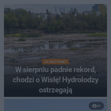
CO SIĘ STANIE?
W sierpniu padnie rekord,
chodzi o Wisłę! Hydrolodzy
ostrzegają
43