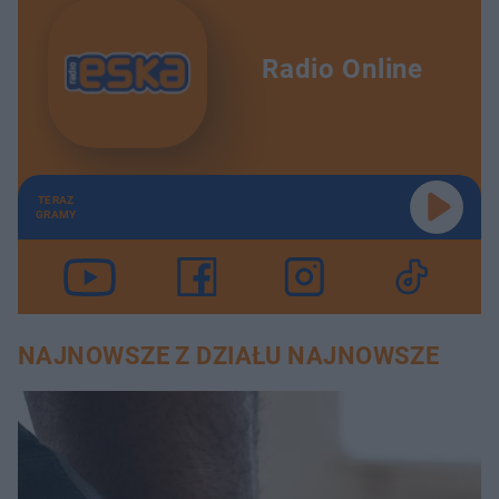
Radio Online
TERAZ
GRAMY
NAJNOWSZE Z DZIAŁU NAJNOWSZE