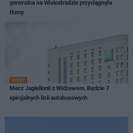
generalna na Wisłostradzie przyciągnęła
tłumy
SPORT
Mecz Jagiellonii z Widzewem. Będzie 7
specjalnych linii autobusowych