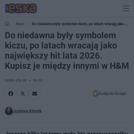
News
Do niedawna były symbolem kiczu, po latach wracają jako
największy hit lata 2026. Kupisz je między innymi w H&M
Do niedawna były symbolem
kiczu, po latach wracają jako
największy hit lata 2026.
Kupisz je między innymi w H&M
2026-05-20
14:13
Dodaj do Google
Justyna Klorek
Jeszcze kilka lat temu mało kto przypuszczałby,