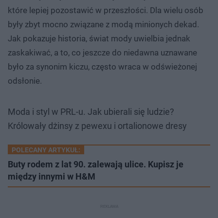
które lepiej pozostawić w przeszłości. Dla wielu osób
były zbyt mocno związane z modą minionych dekad.
Jak pokazuje historia, świat mody uwielbia jednak
zaskakiwać, a to, co jeszcze do niedawna uznawane
było za synonim kiczu, często wraca w odświeżonej
odsłonie.
Moda i styl w PRL-u. Jak ubierali się ludzie?
Królowały dżinsy z pewexu i ortalionowe dresy
POLECANY ARTYKUŁ:
Buty rodem z lat 90. zalewają ulice. Kupisz je
między innymi w H&M