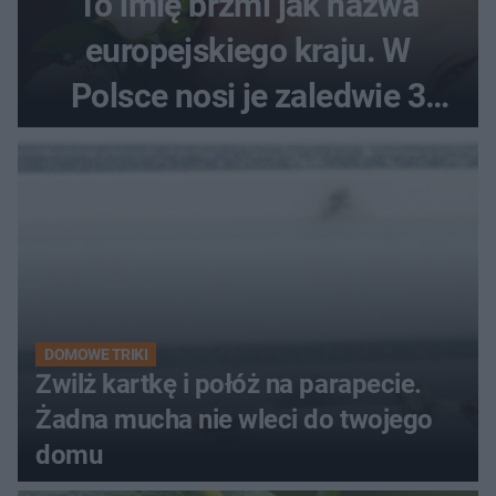
To imię brzmi jak nazwa
europejskiego kraju. W
Polsce nosi je zaledwie 3
kobiety
DOMOWE TRIKI
Zwilż kartkę i połóż na parapecie.
Żadna mucha nie wleci do twojego
domu