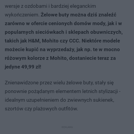
wersje z ozdobami i bardziej eleganckim
wykończeniem.
Żelowe buty można dziś znaleźć
zarówno w ofercie cenionych domów mody, jak i w
popularnych sieciówkach i sklepach obuwniczych,
takich jak H&M, Mohito czy CCC. Niektóre modele
możecie kupić na wyprzedaży, jak np. te w mocno
różowym kolorze z Mohito, dostaniecie teraz za
jedyne 49,99 zł!
Znienawidzone przez wielu żelowe buty, stały się
ponownie pożądanym elementem letnich stylizacji -
idealnym uzupełnieniem do zwiewnych sukienek,
szortów czy plażowych outfitów.