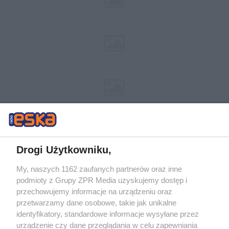
Drogi Użytkowniku,
My, naszych 1162 zaufanych partnerów oraz inne
Żaden utwór zamieszczony w serwisie nie może być powielany i
podmioty z Grupy ZPR Media uzyskujemy dostęp i
rozpowszechniany lub dalej rozpowszechniany w jakikolwiek sposób (w
przechowujemy informacje na urządzeniu oraz
tym także elektroniczny lub mechaniczny) na jakimkolwiek polu
eksploatacji w jakiejkolwiek formie, włącznie z umieszczaniem w
przetwarzamy dane osobowe, takie jak unikalne
Internecie bez pisemnej zgody właściciela praw. Jakiekolwiek użycie lub
identyfikatory, standardowe informacje wysyłane przez
wykorzystanie utworów w całości lub w części z naruszeniem prawa,
tzn. bez właściwej zgody, jest zabronione pod groźbą kary i może być
urządzenie czy dane przeglądania w celu zapewniania