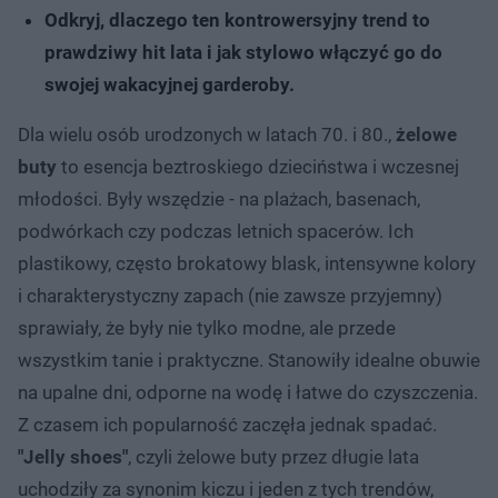
Odkryj, dlaczego ten kontrowersyjny trend to
prawdziwy hit lata i jak stylowo włączyć go do
swojej wakacyjnej garderoby.
Dla wielu osób urodzonych w latach 70. i 80.,
żelowe
buty
to esencja beztroskiego dzieciństwa i wczesnej
młodości. Były wszędzie - na plażach, basenach,
podwórkach czy podczas letnich spacerów. Ich
plastikowy, często brokatowy blask, intensywne kolory
i charakterystyczny zapach (nie zawsze przyjemny)
sprawiały, że były nie tylko modne, ale przede
wszystkim tanie i praktyczne. Stanowiły idealne obuwie
na upalne dni, odporne na wodę i łatwe do czyszczenia.
Z czasem ich popularność zaczęła jednak spadać.
"Jelly shoes"
, czyli żelowe buty przez długie lata
uchodziły za synonim kiczu i jeden z tych trendów,