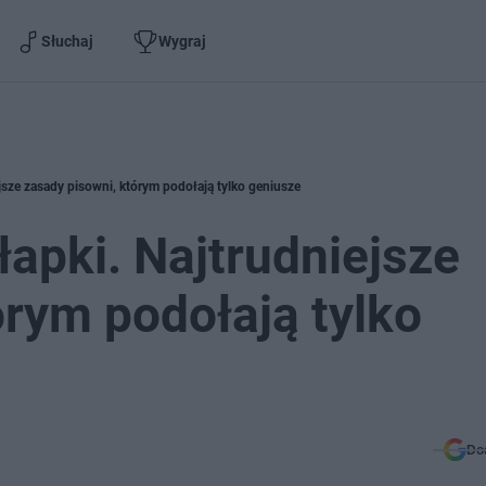
Słuchaj
Wygraj
jsze zasady pisowni, którym podołają tylko geniusze
apki. Najtrudniejsze
órym podołają tylko
Do