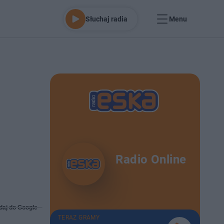
Słuchaj radia
Menu
Radio Online
daj do Google
TERAZ GRAMY