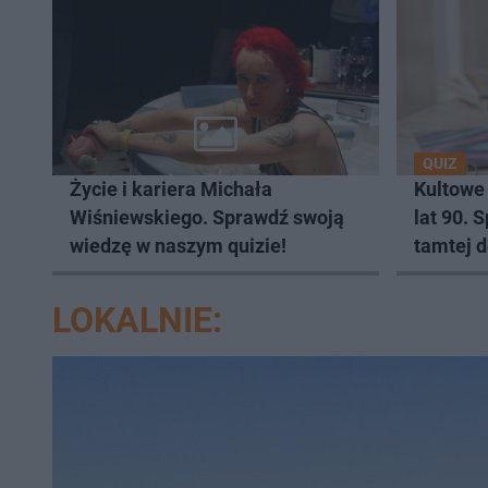
QUIZ
Życie i kariera Michała
Kultowe
Wiśniewskiego. Sprawdź swoją
lat 90. 
wiedzę w naszym quizie!
tamtej 
LOKALNIE: