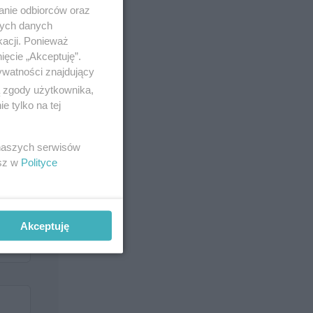
anie odbiorców oraz
nych danych
kacji. Ponieważ
ięcie „Akceptuję”.
ywatności znajdujący
ą zgody użytkownika,
 tylko na tej
 naszych serwisów
esz w
Polityce
Akceptuję