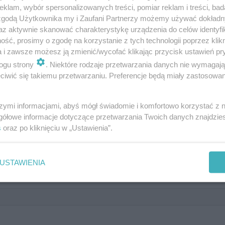
klam, wybór spersonalizowanych treści, pomiar reklam i treści, bad
 zgodą Użytkownika my i Zaufani Partnerzy możemy używać dokład
az aktywnie skanować charakterystykę urządzenia do celów identyfi
ść, prosimy o zgodę na korzystanie z tych technologii poprzez klikn
a i zawsze możesz ją zmienić/wycofać klikając przycisk ustawień pr
ajtrudniejsze zasady pisowni,
ogu strony
. Niektóre rodzaje przetwarzania danych nie wymagaj
iusze
iwić się takiemu przetwarzaniu. Preferencje będą miały zastosowanie
szymi informacjami, abyś mógł świadomie i komfortowo korzystać z
gółowe informacje dotyczące przetwarzania Twoich danych znajdzi
s
oraz po kliknięciu w „Ustawienia”.
USTAWIENIA