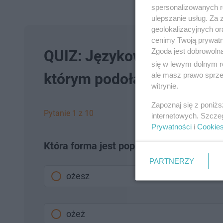
spersonalizowanych re
ulepszanie usług. Za
geolokalizacyjnych or
cenimy Twoją prywatno
Zgoda jest dobrowoln
QUIZ: Językowe pułapki. N
się w lewym dolnym r
którym podołają tylko gen
ale masz prawo sprzec
witrynie.
Zapoznaj się z poniż
Pytanie 1 z 10
internetowych. Szcze
Prywatności
i
Cookie
Która forma jest poprawna?
PARTNERZY
ożesz
ożeż