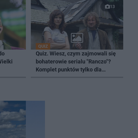
13
QUIZ
do
Quiz. Wiesz, czym zajmowali się
ielki
bohaterowie serialu "Ranczo"?
Komplet punktów tylko dla
prawdziwych fanów