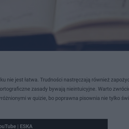
ku nie jest łatwa. Trudności nastręczają również zapoży
ortograficzne zasady bywają nieintuicyjne. Warto zwróc
yróżnionymi w quizie, bo poprawna pisownia nie tylko św
ouTube | ESKA