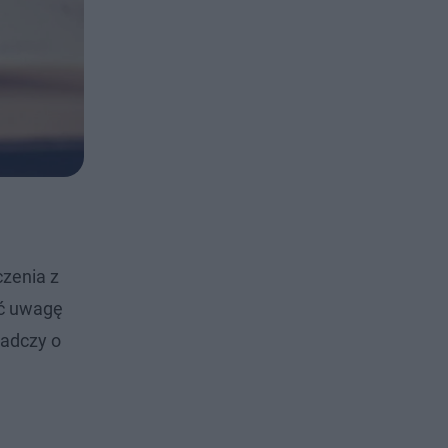
czenia z
ić uwagę
iadczy o