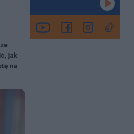
sze
ć, jak
otę na