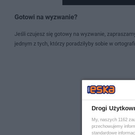
Gotowi na wyzwanie?
Jeśli czujesz się gotowy na wyzwanie, zapraszamy 
jednym z tych, którzy poradziłyby sobie w ortog
Drogi Użytkow
My, naszych 1162 zau
przechowujemy informa
standardowe informac