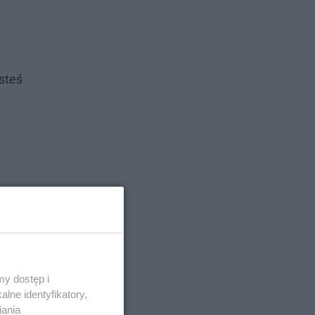
steś
y dostęp i
lne identyfikatory,
iania