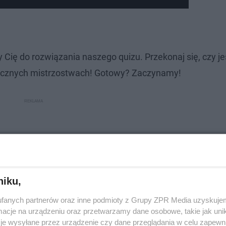
Cię do rozwiązania naszego quizu. Przekonaj się, czy je
raficznych mistrzostwach! Gotowy? Zaczynamy!
niku,
fanych partnerów oraz inne podmioty z Grupy ZPR Media uzyskujem
cje na urządzeniu oraz przetwarzamy dane osobowe, takie jak unika
je wysyłane przez urządzenie czy dane przeglądania w celu zapewn