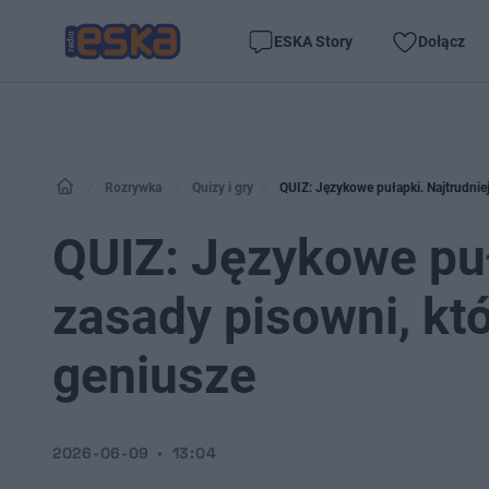
ESKA Story
Dołącz
Rozrywka
Quizy i gry
QUIZ: Językowe pułapki. Najtrudnie
QUIZ: Językowe puł
zasady pisowni, kt
geniusze
2026-06-09
13:04