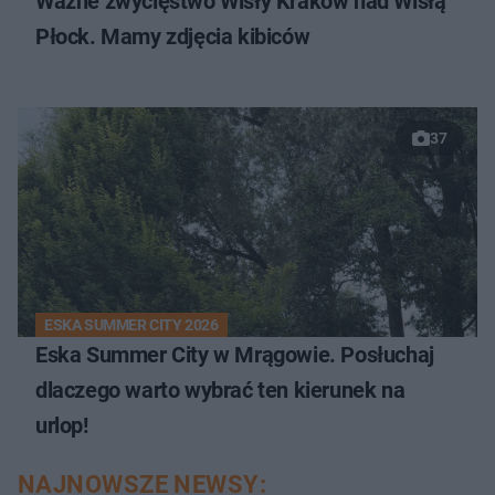
Ważne zwycięstwo Wisły Kraków nad Wisłą
Płock. Mamy zdjęcia kibiców
37
ESKA SUMMER CITY 2026
Eska Summer City w Mrągowie. Posłuchaj
dlaczego warto wybrać ten kierunek na
urlop!
NAJNOWSZE NEWSY: