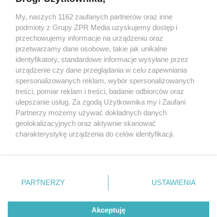
My, naszych 1162 zaufanych partnerów oraz inne
Żaden utwór zamieszczony w serwisie nie może być powielany i
podmioty z Grupy ZPR Media uzyskujemy dostęp i
rozpowszechniany lub dalej rozpowszechniany w jakikolwiek sposób (w
przechowujemy informacje na urządzeniu oraz
tym także elektroniczny lub mechaniczny) na jakimkolwiek polu
eksploatacji w jakiejkolwiek formie, włącznie z umieszczaniem w
przetwarzamy dane osobowe, takie jak unikalne
Internecie bez pisemnej zgody właściciela praw. Jakiekolwiek użycie lub
identyfikatory, standardowe informacje wysyłane przez
wykorzystanie utworów w całości lub w części z naruszeniem prawa,
tzn. bez właściwej zgody, jest zabronione pod groźbą kary i może być
urządzenie czy dane przeglądania w celu zapewniania
ścigane prawnie.
spersonalizowanych reklam, wybór spersonalizowanych
treści, pomiar reklam i treści, badanie odbiorców oraz
ulepszanie usług. Za zgodą Użytkownika my i Zaufani
Partnerzy możemy używać dokładnych danych
geolokalizacyjnych oraz aktywnie skanować
charakterystykę urządzenia do celów identyfikacji.
Ponieważ cenimy Twoją prywatność, prosimy o zgodę na
O nas
korzystanie z tych technologii poprzez kliknięcie
Informacje prawne
„Akceptuję”. Zgoda jest dobrowolna i zawsze możesz ją
zmienić/wycofać klikając przycisk ustawień prywatności
PARTNERZY
USTAWIENIA
Nasze serwisy
znajdujący się w lewym dolnym rogu strony
. Niektóre
rodzaje przetwarzania danych nie wymagają zgody
© 2026 Grupa ZPR Media
Akceptuję
użytkownika, ale masz prawo sprzeciwić się takiemu