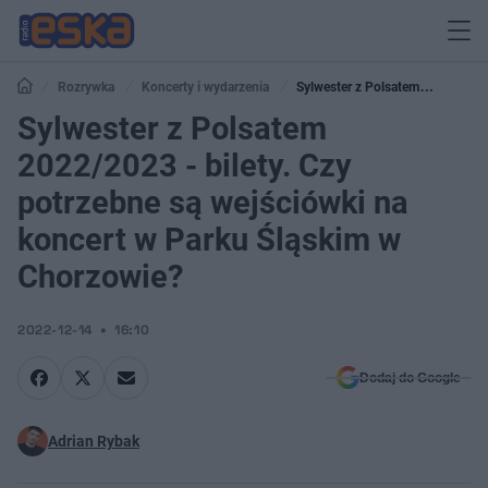
Rozrywka
Koncerty i wydarzenia
Sylwester z Polsatem
2022/2023 - bilety. Czy potrzebne są wejściówki na koncert w Parku Śląskim
Sylwester z Polsatem
w Chorzowie?
2022/2023 - bilety. Czy
potrzebne są wejściówki na
koncert w Parku Śląskim w
Chorzowie?
2022-12-14
16:10
Dodaj do Google
Adrian Rybak