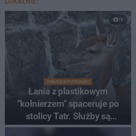
LOKALNIE:
10
ZWIERZĘ W POTRZASKU
Łania z plastikowym
"kołnierzem" spaceruje po
stolicy Tatr. Służby są
bezradne