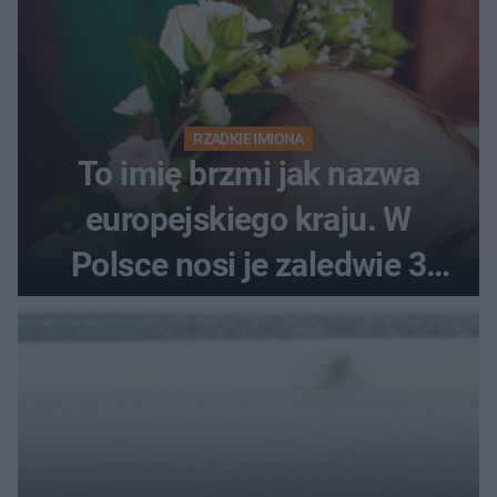
RZADKIE IMIONA
To imię brzmi jak nazwa
europejskiego kraju. W
Polsce nosi je zaledwie 3
kobiety