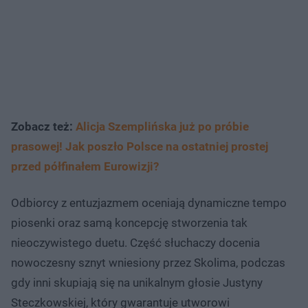
Zobacz też:
Alicja Szemplińska już po próbie
prasowej! Jak poszło Polsce na ostatniej prostej
przed półfinałem Eurowizji?
Odbiorcy z entuzjazmem oceniają dynamiczne tempo
piosenki oraz samą koncepcję stworzenia tak
nieoczywistego duetu. Część słuchaczy docenia
nowoczesny sznyt wniesiony przez Skolima, podczas
gdy inni skupiają się na unikalnym głosie Justyny
Steczkowskiej, który gwarantuje utworowi