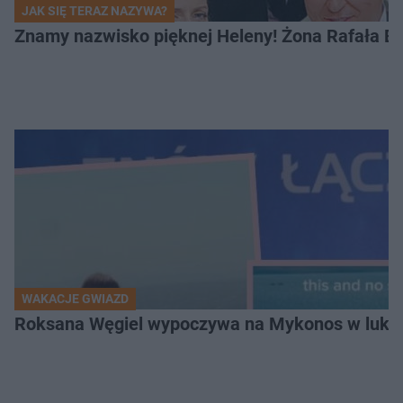
JAK SIĘ TERAZ NAZYWA?
Znamy nazwisko pięknej Heleny! Żona Rafała Br
WAKACJE GWIAZD
Roksana Węgiel wypoczywa na Mykonos w luksu