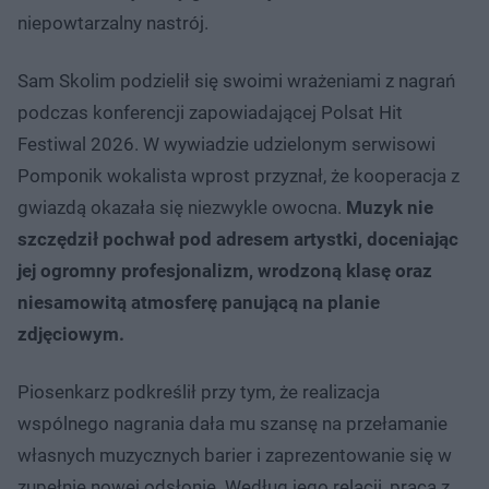
niepowtarzalny nastrój.
Sam Skolim podzielił się swoimi wrażeniami z nagrań
podczas konferencji zapowiadającej Polsat Hit
Festiwal 2026. W wywiadzie udzielonym serwisowi
Pomponik wokalista wprost przyznał, że kooperacja z
gwiazdą okazała się niezwykle owocna.
Muzyk nie
szczędził pochwał pod adresem artystki, doceniając
jej ogromny profesjonalizm, wrodzoną klasę oraz
niesamowitą atmosferę panującą na planie
zdjęciowym.
Piosenkarz podkreślił przy tym, że realizacja
wspólnego nagrania dała mu szansę na przełamanie
własnych muzycznych barier i zaprezentowanie się w
zupełnie nowej odsłonie. Według jego relacji, praca z