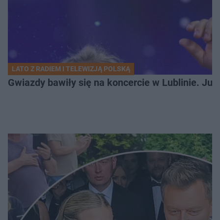
LATO Z RADIEM I TELEWIZJĄ POLSKĄ
Gwiazdy bawiły się na koncercie w Lublinie. Jus