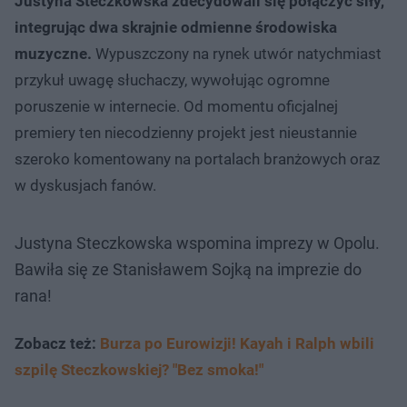
Justyna Steczkowska zdecydowali się połączyć siły,
integrując dwa skrajnie odmienne środowiska
muzyczne.
Wypuszczony na rynek utwór natychmiast
przykuł uwagę słuchaczy, wywołując ogromne
poruszenie w internecie. Od momentu oficjalnej
premiery ten niecodzienny projekt jest nieustannie
szeroko komentowany na portalach branżowych oraz
w dyskusjach fanów.
Justyna Steczkowska wspomina imprezy w Opolu.
Bawiła się ze Stanisławem Sojką na imprezie do
rana!
Zobacz też:
Burza po Eurowizji! Kayah i Ralph wbili
szpilę Steczkowskiej? "Bez smoka!"