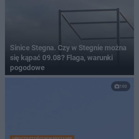
Sinice Stegna. Czy w Stegnie można
się kąpać 09.08? Flaga, warunki
pogodowe
100
UROCZYSTOŚCI W WARSZAWIE