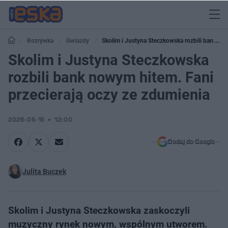
Rozrywka
Gwiazdy
Skolim i Justyna Steczkowska rozbili bank
nowym hitem. Fani przecierają oczy ze zdumienia
Skolim i Justyna Steczkowska
rozbili bank nowym hitem. Fani
przecierają oczy ze zdumienia
2026-05-15
12:00
Dodaj do Google
Julita Buczek
Skolim i Justyna Steczkowska zaskoczyli
muzyczny rynek nowym, wspólnym utworem.