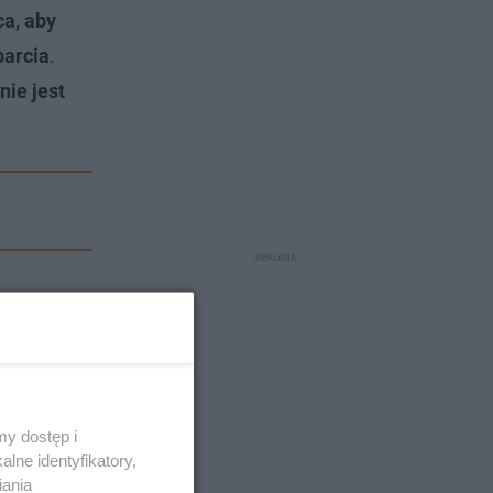
a, aby
parcia
.
nie jest
y dostęp i
lne identyfikatory,
iania