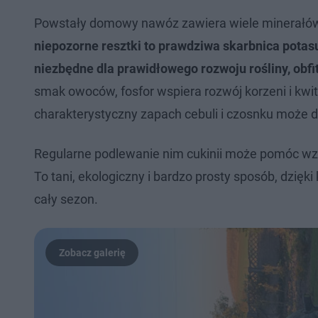
Powstały domowy nawóz zawiera wiele minerałów 
niepozorne resztki to prawdziwa skarbnica potas
niezbędne dla prawidłowego rozwoju rośliny, obfi
smak owoców, fosfor wspiera rozwój korzeni i kw
charakterystyczny zapach cebuli i czosnku może dz
Regularne podlewanie nim cukinii może pomóc wzmo
To tani, ekologiczny i bardzo prosty sposób, dzięk
cały sezon.