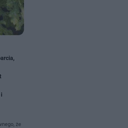
arcia,
t
i
iwnego, że