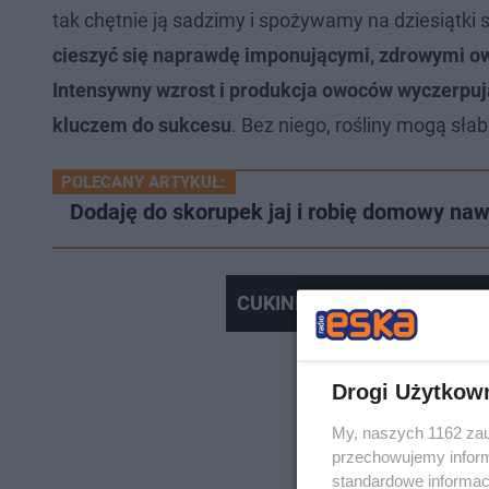
tak chętnie ją sadzimy i spożywamy na dziesiątki
cieszyć się naprawdę imponującymi, zdrowymi ow
Intensywny wzrost i produkcja owoców wyczerpują
kluczem do sukcesu
. Bez niego, rośliny mogą słab
POLECANY ARTYKUŁ:
Dodaję do skorupek jaj i robię domowy naw
CUKINIA: Dlaczego warto ją 
Drogi Użytkow
My, naszych 1162 zau
przechowujemy informa
standardowe informac