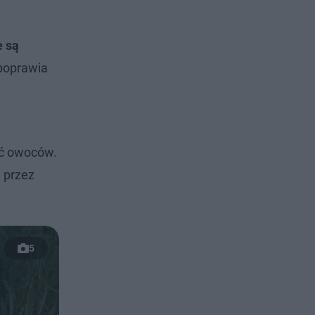
e są
 poprawia
ść owoców.
a przez
5