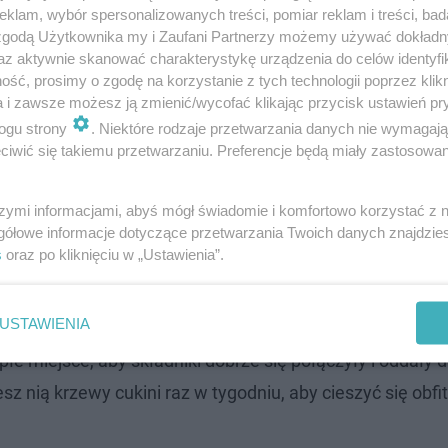
klam, wybór spersonalizowanych treści, pomiar reklam i treści, bad
 zgodą Użytkownika my i Zaufani Partnerzy możemy używać dokład
az aktywnie skanować charakterystykę urządzenia do celów identyfi
ść, prosimy o zgodę na korzystanie z tych technologii poprzez klikn
a i zawsze możesz ją zmienić/wycofać klikając przycisk ustawień pr
ogu strony
. Niektóre rodzaje przetwarzania danych nie wymagaj
iwić się takiemu przetwarzaniu. Preferencje będą miały zastosowanie
elkość owoców cię zaskoczy
szymi informacjami, abyś mógł świadomie i komfortowo korzystać z
gółowe informacje dotyczące przetwarzania Twoich danych znajdzi
s
oraz po kliknięciu w „Ustawienia”.
, to coraz więcej osób sięga po naturalne, domowe sp
o cukinii jest prosty preparat przygotowany z kuchen
USTAWIENIA
nej cebuli oraz skórki z czosnku, a następnie zalać je c
łe miejsce, aby składniki dobrze się połączyły i oddały 
z nią krzewy cukini raz w tygodniu, aby cieszyć się obfi