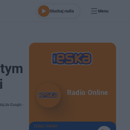
Słuchaj radia
Menu
 tym
i
Radio Online
daj do Google
TERAZ GRAMY