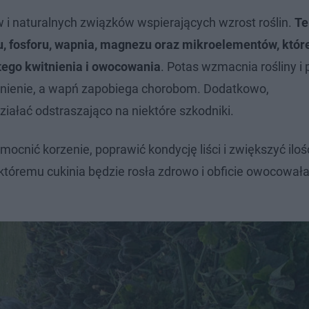
i naturalnych związków wspierających wzrost roślin.
Te
u, fosforu, wapnia, magnezu oraz mikroelementów, któr
tego kwitnienia i owocowania
. Potas wzmacnia rośliny i
itnienie, a wapń zapobiega chorobom. Dodatkowo,
iałać odstraszająco na niektóre szkodniki.
cnić korzenie, poprawić kondycję liści i zwiększyć ilo
i któremu cukinia będzie rosła zdrowo i obficie owocował