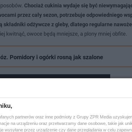
 sposobów.
Chociaż cukinia wydaje się być niewymagając
ocami przez cały sezon, potrzebuje odpowiedniego ws
 składniki odżywcze z gleby, dlatego regularne nawoże
iej kwitnąć, owoce będą mniejsze, a plony mniej obfite.
óz. Pomidory i ogórki rosną jak szalone
jeść? Co można zrobić z cukinii?
niku,
fanych partnerów oraz inne podmioty z Grupy ZPR Media uzyskujem
cje na urządzeniu oraz przetwarzamy dane osobowe, takie jak unika
je wysyłane przez urządzenie czy dane przeglądania w celu zapewn