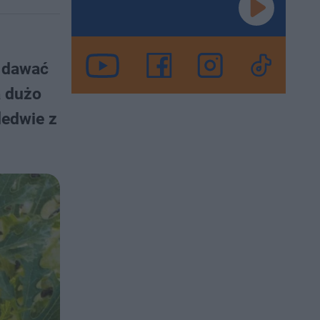
e dawać
a dużo
ledwie z