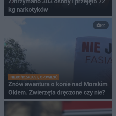
Zatrzymano 303 osoby i przejęto 72
kg narkotyków
22
NIEKOŃCZĄCA SIĘ OPOWIEŚĆ
Znów awantura o konie nad Morskim
Okiem. Zwierzęta dręczone czy nie?