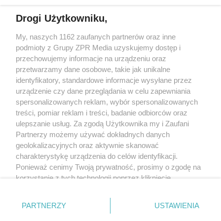
Drogi Użytkowniku,
My, naszych 1162 zaufanych partnerów oraz inne
Żaden utwór zamieszczony w serwisie nie może być powielany i
podmioty z Grupy ZPR Media uzyskujemy dostęp i
rozpowszechniany lub dalej rozpowszechniany w jakikolwiek sposób (w
tym także elektroniczny lub mechaniczny) na jakimkolwiek polu
przechowujemy informacje na urządzeniu oraz
eksploatacji w jakiejkolwiek formie, włącznie z umieszczaniem w Internecie
przetwarzamy dane osobowe, takie jak unikalne
bez pisemnej zgody właściciela praw. Jakiekolwiek użycie lub
wykorzystanie utworów w całości lub w części z naruszeniem prawa, tzn.
identyfikatory, standardowe informacje wysyłane przez
bez właściwej zgody, jest zabronione pod groźbą kary i może być ścigane
urządzenie czy dane przeglądania w celu zapewniania
prawnie.
spersonalizowanych reklam, wybór spersonalizowanych
treści, pomiar reklam i treści, badanie odbiorców oraz
ulepszanie usług. Za zgodą Użytkownika my i Zaufani
Partnerzy możemy używać dokładnych danych
geolokalizacyjnych oraz aktywnie skanować
charakterystykę urządzenia do celów identyfikacji.
O nas
Ponieważ cenimy Twoją prywatność, prosimy o zgodę na
korzystanie z tych technologii poprzez kliknięcie
Informacje prawne
„Akceptuję”. Zgoda jest dobrowolna i zawsze możesz ją
zmienić/wycofać klikając przycisk ustawień prywatności
Nasze serwisy
PARTNERZY
USTAWIENIA
znajdujący się w lewym dolnym rogu strony
. Niektóre