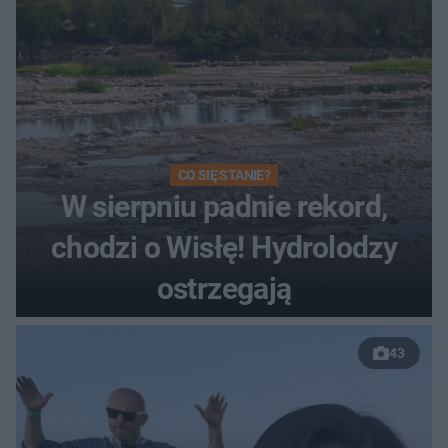
CO SIĘ STANIE?
W sierpniu padnie rekord,
chodzi o Wisłę! Hydrolodzy
ostrzegają
43