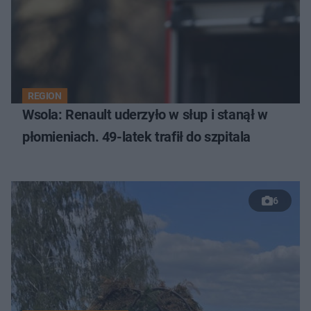
REGION
Wsola: Renault uderzyło w słup i stanął w
płomieniach. 49-latek trafił do szpitala
6