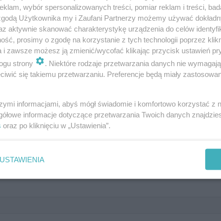
klam, wybór spersonalizowanych treści, pomiar reklam i treści, bad
 zgodą Użytkownika my i Zaufani Partnerzy możemy używać dokład
az aktywnie skanować charakterystykę urządzenia do celów identyfi
ść, prosimy o zgodę na korzystanie z tych technologii poprzez klikn
a i zawsze możesz ją zmienić/wycofać klikając przycisk ustawień pr
ogu strony
. Niektóre rodzaje przetwarzania danych nie wymagaj
iwić się takiemu przetwarzaniu. Preferencje będą miały zastosowanie
arą niż więzienie?
szymi informacjami, abyś mógł świadomie i komfortowo korzystać z
gółowe informacje dotyczące przetwarzania Twoich danych znajdzi
s
oraz po kliknięciu w „Ustawienia”.
USTAWIENIA