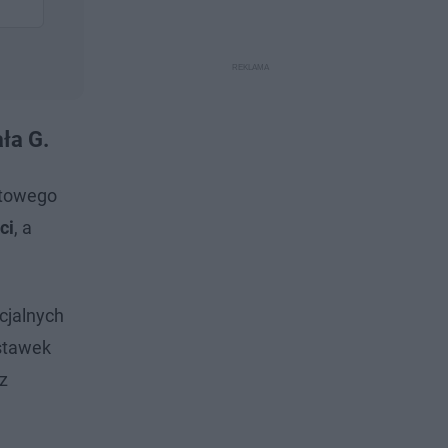
ła G.
etowego
ci
, a
cjalnych
 stawek
z