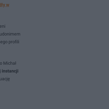
dły w
eni
pseudonimem
ego profili
o Michał
 instancji
uację