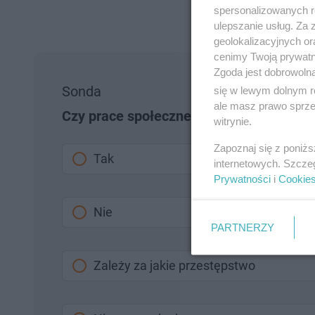
spersonalizowanych re
ulepszanie usług. Za
geolokalizacyjnych or
cenimy Twoją prywatno
Zgoda jest dobrowoln
Sonda
się w lewym dolnym r
ale masz prawo sprzec
Czy prace społeczne są skuteczniejszą k
witrynie.
Zapoznaj się z poniż
Tak
internetowych. Szcze
Prywatności
i
Cookie
Nie
PARTNERZY
Zależy za jakie przestępstwo