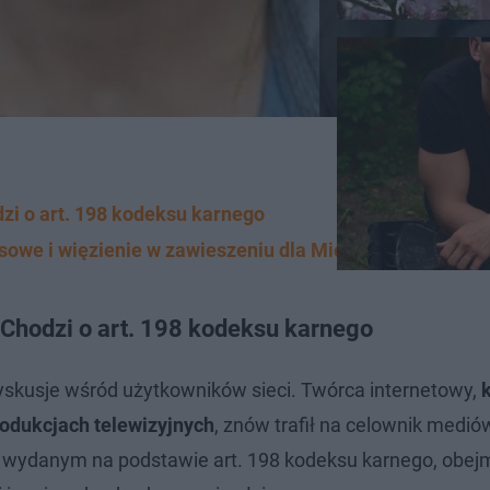
i o art. 198 kodeksu karnego
sowe i więzienie w zawieszeniu dla Michała G.
Chodzi o art. 198 kodeksu karnego
yskusje wśród użytkowników sieci. Twórca internetowy,
rodukcjach telewizyjnych
, znów trafił na celownik medió
, wydanym na podstawie art. 198 kodeksu karnego, obe