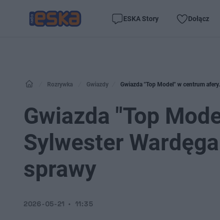
ESKA Story
Dołącz
Rozrywka
Gwiazdy
Gwiazda "Top Model" w centrum afery
Gwiazda "Top Model
Sylwester Wardęga
sprawy
2026-05-21
11:35