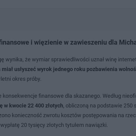
inansowe i więzienie w zawieszeniu dla Micha
ę wynika, że wymiar sprawiedliwości uznał winę intern
miał usłyszeć wyrok jednego roku pozbawienia wolnoś
etni okres próby.
e konsekwencje finansowe dla skazanego. Według nieofi
ę w kwocie 22 400 złotych
, obliczoną na podstawie 250
czono konieczność zwrotu kosztów postępowania na rzec
wypłatę 20 tysięcy złotych tytułem nawiązki.