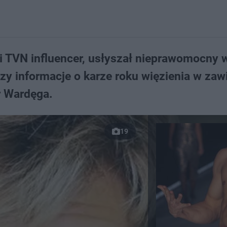
i TVN influencer, usłyszał nieprawomocny 
zy informacje o karze roku więzienia w zaw
er Wardęga.
19