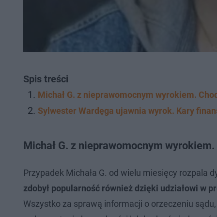
Spis treści
Michał G. z nieprawomocnym wyrokiem. Chodz
Sylwester Wardęga ujawnia wyrok. Kary finan
Michał G. z nieprawomocnym wyrokiem. 
Przypadek Michała G. od wielu miesięcy rozpala d
zdobył popularność również dzięki udziałowi w p
Wszystko za sprawą informacji o orzeczeniu sądu