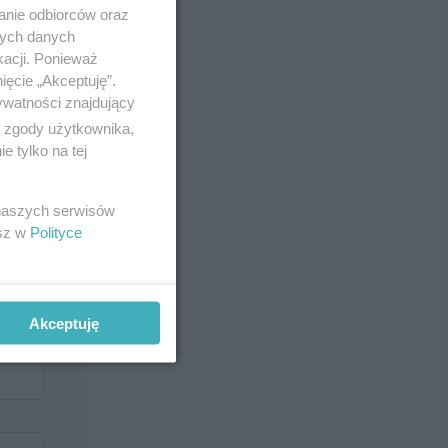
anie odbiorców oraz
nych danych
kacji. Ponieważ
ięcie „Akceptuję”.
ywatności znajdujący
ą zgody użytkownika,
 tylko na tej
 naszych serwisów
esz w
Polityce
Akceptuję