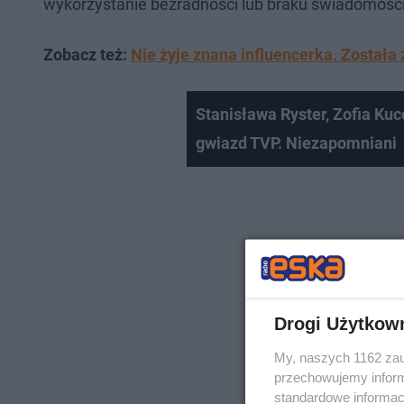
wykorzystanie bezradności lub braku świadomości
Zobacz też:
Nie żyje znana influencerka. Został
Stanisława Ryster, Zofia Kuc
gwiazd TVP. Niezapomniani
Drogi Użytkow
My, naszych 1162 zau
przechowujemy informa
standardowe informac