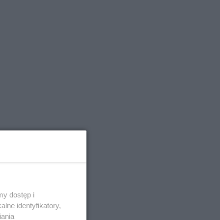
y dostęp i
lne identyfikatory,
iania