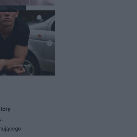
który
w.
jmującego