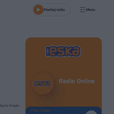
Słuchaj radia
Menu
Radio Online
daj do Google
TERAZ GRAMY