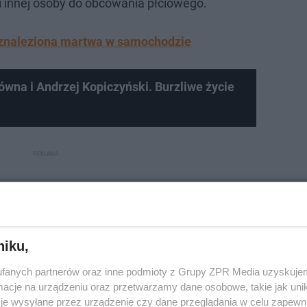
 innej osoby do obcowania płciowego.
a znaleziona martwa w samochodzie
ówna i Andrzej Kopiczyński. Burzliwe życie
niku,
fanych partnerów oraz inne podmioty z Grupy ZPR Media uzyskujem
cje na urządzeniu oraz przetwarzamy dane osobowe, takie jak unika
je wysyłane przez urządzenie czy dane przeglądania w celu zapewn