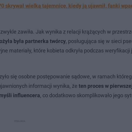
0 skrywał wielką tajemnicę, kiedy ją ujawnił, fanki wpa
ezwykle zawiła. Jak wynika z relacji krążących w przestrz
ożyła była partnerka twórcy
, posługująca się w sieci 
ne materiały, które kobieta odkryła podczas weryfikacji j
czyło się osobne postępowanie sądowe, w ramach któreg
ujawnionych informacji wynika, że
ten proces w pierwszej
myśli influencera
, co dodatkowo skomplikowało jego syt