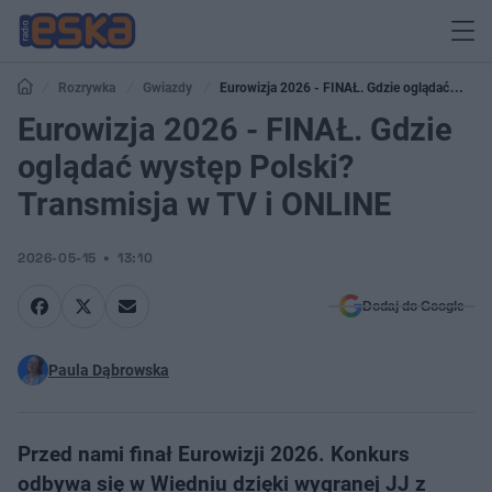
Rozrywka
Gwiazdy
Eurowizja 2026 - FINAŁ. Gdzie oglądać
występ Polski? Transmisja w TV i ONLINE
Eurowizja 2026 - FINAŁ. Gdzie
oglądać występ Polski?
Transmisja w TV i ONLINE
2026-05-15
13:10
Dodaj do Google
Paula Dąbrowska
Przed nami finał Eurowizji 2026. Konkurs
odbywa się w Wiedniu dzięki wygranej JJ z