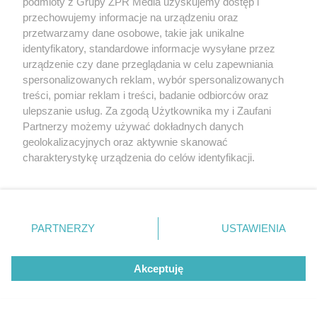
podmioty z Grupy ZPR Media uzyskujemy dostęp i
przechowujemy informacje na urządzeniu oraz
przetwarzamy dane osobowe, takie jak unikalne
identyfikatory, standardowe informacje wysyłane przez
urządzenie czy dane przeglądania w celu zapewniania
spersonalizowanych reklam, wybór spersonalizowanych
treści, pomiar reklam i treści, badanie odbiorców oraz
ulepszanie usług. Za zgodą Użytkownika my i Zaufani
Partnerzy możemy używać dokładnych danych
geolokalizacyjnych oraz aktywnie skanować
charakterystykę urządzenia do celów identyfikacji.
Ponieważ cenimy Twoją prywatność, prosimy o zgodę na
korzystanie z tych technologii poprzez kliknięcie
Żaden utwór zamieszczony w serwisie nie może być powielany i
„Akceptuję”. Zgoda jest dobrowolna i zawsze możesz ją
rozpowszechniany lub dalej rozpowszechniany w jakikolwiek sposób (w
zmienić/wycofać klikając przycisk ustawień prywatności
tym także elektroniczny lub mechaniczny) na jakimkolwiek polu
PARTNERZY
USTAWIENIA
eksploatacji w jakiejkolwiek formie, włącznie z umieszczaniem w
znajdujący się w lewym dolnym rogu strony
. Niektóre
Internecie bez pisemnej zgody właściciela praw. Jakiekolwiek użycie lub
rodzaje przetwarzania danych nie wymagają zgody
wykorzystanie utworów w całości lub w części z naruszeniem prawa,
tzn. bez właściwej zgody, jest zabronione pod groźbą kary i może być
Akceptuję
użytkownika, ale masz prawo sprzeciwić się takiemu
ścigane prawnie.
przetwarzaniu. Preferencje będą miały zastosowanie tylko
na tej witrynie.