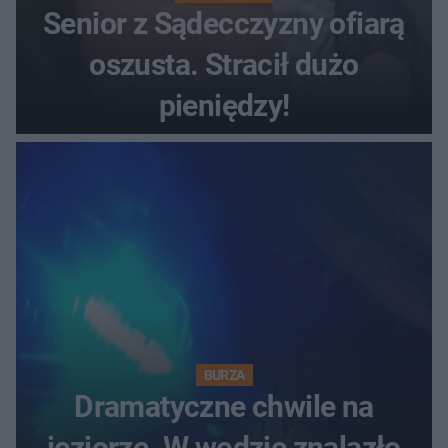
Senior z Sądecczyzny ofiarą
oszusta. Stracił dużo
pieniędzy!
BURZA
Dramatyczne chwile na
jeziorze. W wodzie znalazło