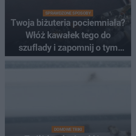
SPRAWDZONE SPOSOBY
Twoja biżuteria pociemniała?
Włóż kawałek tego do
szuflady i zapomnij o tym
problemie. Sposób na
pociemniałą biżuterię
DOMOWE TRIKI