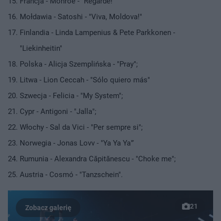
Francja - Monroe - "Regarde!"
Mołdawia - Satoshi - "Viva, Moldova!"
Finlandia - Linda Lampenius & Pete Parkkonen -
"Liekinheitin"
Polska - Alicja Szemplińska - "Pray";
Litwa - Lion Ceccah - "Sólo quiero más"
Szwecja - Felicia - "My System";
Cypr - Antigoni - "Jalla";
Włochy - Sal da Vici - "Per sempre si";
Norwegia - Jonas Lovv - "Ya Ya Ya"'
Rumunia - Alexandra Căpitănescu - "Choke me";
Austria - Cosmó - "Tanzschein".
21