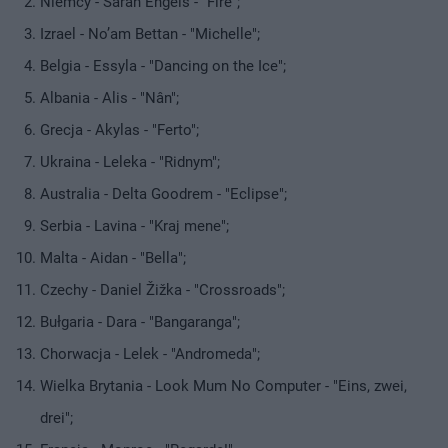
Niemcy - Sarah Engels - "Fire";
Izrael - No’am Bettan - "Michelle";
Belgia - Essyla - "Dancing on the Ice";
Albania - Alis - "Nân";
Grecja - Akylas - "Ferto";
Ukraina - Leleka - "Ridnym";
Australia - Delta Goodrem - "Eclipse";
Serbia - Lavina - "Kraj mene";
Malta - Aidan - "Bella";
Czechy - Daniel Žižka - "Crossroads";
Bułgaria - Dara - "Bangaranga";
Chorwacja - Lelek - "Andromeda";
Wielka Brytania - Look Mum No Computer - "Eins, zwei,
drei";