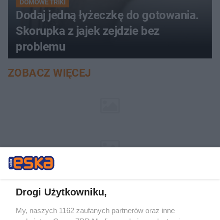
DOMOWE TRIKI
Dodaj jedną łyżeczkę do gotowania.
Skorupka z jajek zejdzie bez
problemu
ZOBACZ WIĘCEJ
Drogi Użytkowniku,
My, naszych 1162 zaufanych partnerów oraz inne