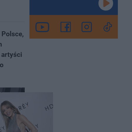
 Polsce,
m
artyści
do