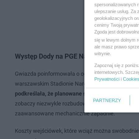
spersonalizowanych re
ulepszanie usług. Za
geolokalizacyjnych or
cenimy Twoją prywatno
Zgoda jest dobrowoln
się w lewym dolnym r
ale masz prawo sprzec
witrynie.
Występ Dody na PGE Narodowym i ceny b
Zapoznaj się z poniż
internetowych. Szcze
Gwiazda poinformowała o ogromnym przedsięwzięc
Prywatności
i
Cookie
warszawskim Stadionie Narodowym ma rozpocząć s
podkreślała, że planowane show przeniesie kraj
PARTNERZY
zobaczy niezwykle rozbudowaną scenografię z el
zaawansowane mechanicznie zapadnie.
Koszty wejściówek, które wciąż można swobodnie 