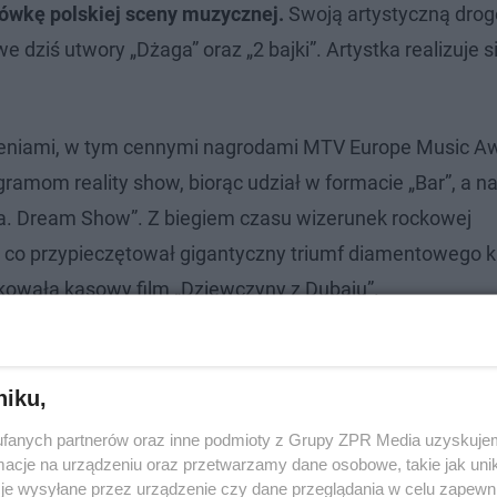
łówkę polskiej sceny muzycznej.
Swoją artystyczną drog
we dziś utwory „Dżaga” oraz „2 bajki”. Artystka realizuje s
ieniami, w tym cennymi nagrodami MTV Europe Music A
gramom reality show, biorąc udział w formacie „Bar”, a n
da. Dream Show”. Z biegiem czasu wizerunek rockowej
p, co przypieczętował gigantyczny triumf diamentowego 
ukowała kasowy film „Dziewczyny z Dubaju”.
niku,
fanych partnerów oraz inne podmioty z Grupy ZPR Media uzyskujem
cje na urządzeniu oraz przetwarzamy dane osobowe, takie jak unika
je wysyłane przez urządzenie czy dane przeglądania w celu zapewn