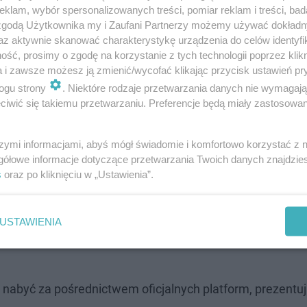
klam, wybór spersonalizowanych treści, pomiar reklam i treści, bad
 zgodą Użytkownika my i Zaufani Partnerzy możemy używać dokład
az aktywnie skanować charakterystykę urządzenia do celów identyfi
ść, prosimy o zgodę na korzystanie z tych technologii poprzez klikn
a i zawsze możesz ją zmienić/wycofać klikając przycisk ustawień pr
ogu strony
. Niektóre rodzaje przetwarzania danych nie wymagaj
iwić się takiemu przetwarzaniu. Preferencje będą miały zastosowanie
iletów
szymi informacjami, abyś mógł świadomie i komfortowo korzystać z
gółowe informacje dotyczące przetwarzania Twoich danych znajdzi
iu zaplanowanym na 7 sierpnia 2027 roku. Jej potężny
s
oraz po kliknięciu w „Ustawienia”.
ię punktualnie o godzinie 20.
Piosenkarka wielokrotn
owe występy na zupełnie nowy poziom.
Zgromadzona pub
USTAWIENIA
ementami wodnymi, profesjonalnych tancerzy, mnóstwo o
nabyć za pośrednictwem oficjalnych platform, prezentuj