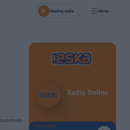
Słuchaj radia
Menu
Radio Online
daj do Google
TERAZ GRAMY