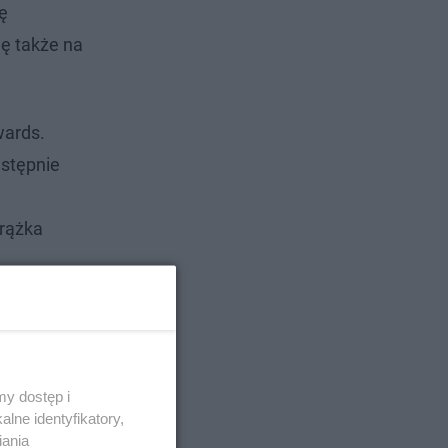
ę
ię także na
wards.
astępnie
krążka
y dostęp i
lne identyfikatory,
iania