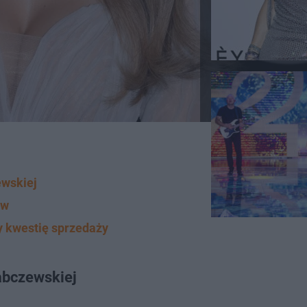
ewskiej
ów
 kwestię sprzedaży
abczewskiej