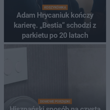
KOSZYKÓWKA
Adam Hrycaniuk kończy
karierę. „Bestia” schodzi z
parkietu po 20 latach
DOMOWE PORZĄDKI
Hiszpański sposób na czystą