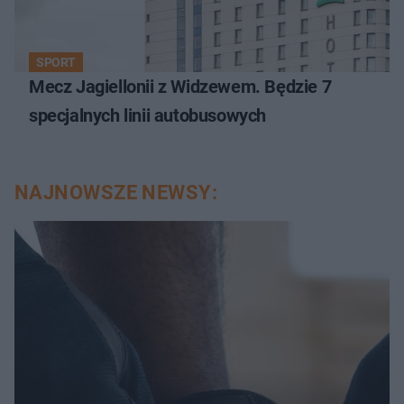
SPORT
Mecz Jagiellonii z Widzewem. Będzie 7
specjalnych linii autobusowych
NAJNOWSZE NEWSY: