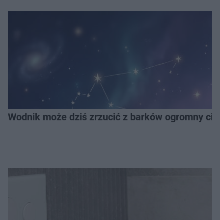
Wodnik może dziś zrzucić z barków ogromny cię