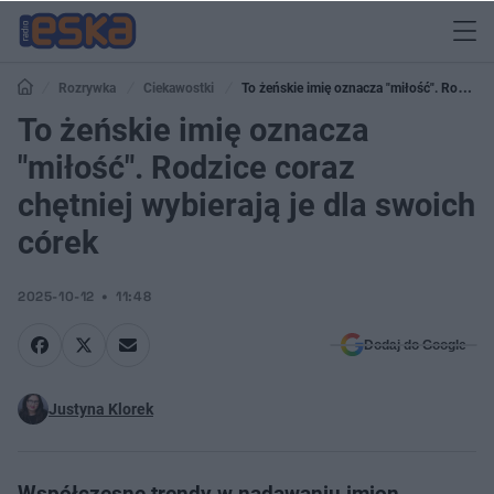
Rozrywka
Ciekawostki
To żeńskie imię oznacza "miłość". Rodzice
coraz chętniej wybierają je dla swoich córek
To żeńskie imię oznacza
"miłość". Rodzice coraz
chętniej wybierają je dla swoich
córek
2025-10-12
11:48
Dodaj do Google
Justyna Klorek
Współczesne trendy w nadawaniu imion