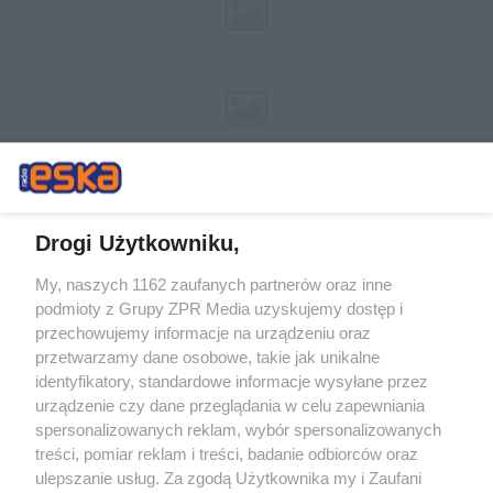
Drogi Użytkowniku,
My, naszych 1162 zaufanych partnerów oraz inne
Żaden utwór zamieszczony w serwisie nie może być powielany i
podmioty z Grupy ZPR Media uzyskujemy dostęp i
rozpowszechniany lub dalej rozpowszechniany w jakikolwiek sposób (w
tym także elektroniczny lub mechaniczny) na jakimkolwiek polu
przechowujemy informacje na urządzeniu oraz
eksploatacji w jakiejkolwiek formie, włącznie z umieszczaniem w
przetwarzamy dane osobowe, takie jak unikalne
Internecie bez pisemnej zgody właściciela praw. Jakiekolwiek użycie lub
identyfikatory, standardowe informacje wysyłane przez
wykorzystanie utworów w całości lub w części z naruszeniem prawa,
tzn. bez właściwej zgody, jest zabronione pod groźbą kary i może być
urządzenie czy dane przeglądania w celu zapewniania
ścigane prawnie.
spersonalizowanych reklam, wybór spersonalizowanych
treści, pomiar reklam i treści, badanie odbiorców oraz
ulepszanie usług. Za zgodą Użytkownika my i Zaufani