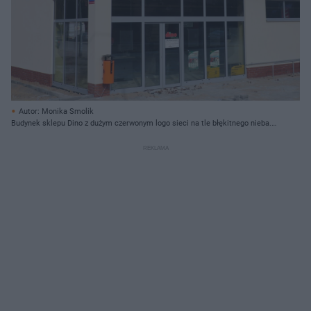
Autor: Monika Smolik
Budynek sklepu Dino z dużym czerwonym logo sieci na tle błękitnego nieba.
Na dachu widoczne są panele słoneczne, a pod logiem przy wejściu tabliczka
z napisem "Dino zapraszamy". Wokół wejścia leżą liście, co widać na portalu
Super Biznes.