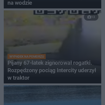
na wodzie
13
WYPADEK NA POMORZU
Pijany 67-latek zignorował rogatki.
Rozpędzony pociąg Intercity uderzył
w traktor