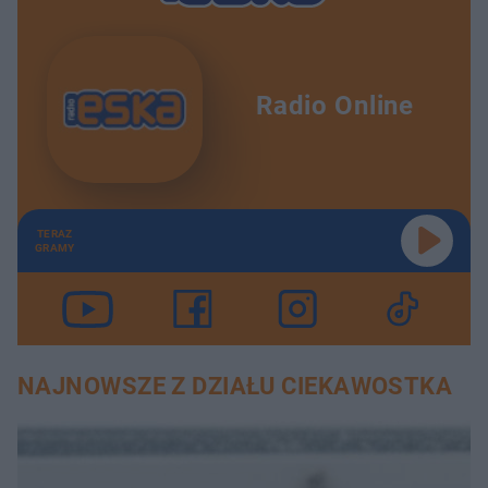
Radio Online
TERAZ
GRAMY
NAJNOWSZE Z DZIAŁU CIEKAWOSTKA