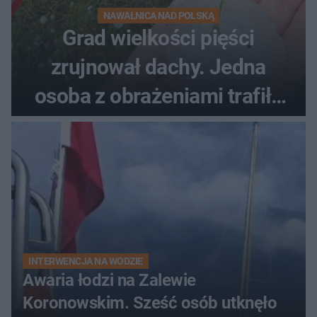
NAWAŁNICA NAD POLSKĄ
Grad wielkości pięści
zrujnował dachy. Jedna
osoba z obrażeniami trafiła
do szpitala
INTERWENCJA NA WODZIE
Awaria łodzi na Zalewie
Koronowskim. Sześć osób utknęło