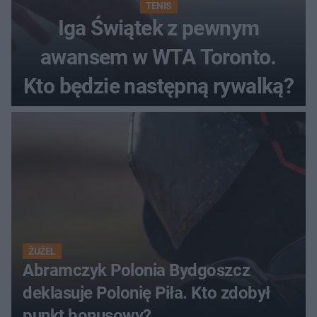
TENIS
Iga Świątek z pewnym
awansem w WTA Toronto.
Kto będzie następną rywalką?
ŻUŻEL
Abramczyk Polonia Bydgoszcz
deklasuje Polonię Piła. Kto zdobył
punkt bonusowy?