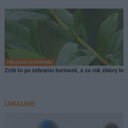
PIELĘGNACJA BORÓWKI
Zrób to po zebraniu borówek, a za rok zbiory będ
LOKALNIE: