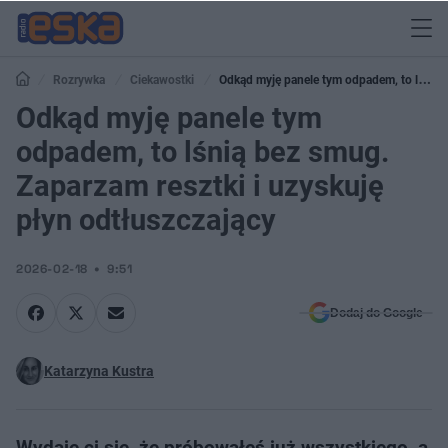
Rozrywka
Ciekawostki
Odkąd myję panele tym odpadem, to lśnią
bez smug. Zaparzam resztki i uzyskuję płyn odtłuszczający
Odkąd myję panele tym
odpadem, to lśnią bez smug.
Zaparzam resztki i uzyskuję
płyn odtłuszczający
2026-02-18
9:51
Dodaj do Google
Katarzyna Kustra
Wydaje ci się, że próbowałeś już wszystkiego, a