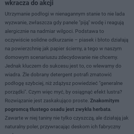
wkracza do akcji
Utrzymanie podłogi w nienagannym stanie to nie lada
wyzwanie, zwłaszcza gdy panele "piją" wodę i reagują
alergicznie na nadmiar wilgoci. Podstawa to
oczywiście solidne odkurzanie – piasek i błoto działają
na powierzchnię jak papier ścierny, a tego w naszym
domowym scenariuszu zdecydowanie nie chcemy.
Jednak kluczem do sukcesu jest to, co wlewamy do
wiadra. Źle dobrany detergent potrafi zmatowić
podłogę szybciej, niż zdążysz powiedzieć "generalne
porządki". Czym więc myć, by osiągnąć efekt lustra?
Rozwiązanie jest zaskakująco proste.
Znakomitym
pogromcą tłustego osadu jest zwykła herbata
.
Zawarte w niej taniny nie tylko czyszczą, ale działają jak
naturalny poler, przywracając deskom ich fabryczny