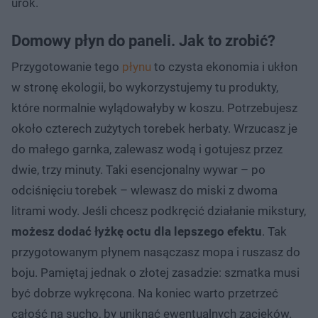
urok.
Domowy płyn do paneli. Jak to zrobić?
Przygotowanie tego
płynu
to czysta ekonomia i ukłon
w stronę ekologii, bo wykorzystujemy tu produkty,
które normalnie wylądowałyby w koszu. Potrzebujesz
około czterech zużytych torebek herbaty. Wrzucasz je
do małego garnka, zalewasz wodą i gotujesz przez
dwie, trzy minuty. Taki esencjonalny wywar – po
odciśnięciu torebek – wlewasz do miski z dwoma
litrami wody. Jeśli chcesz podkręcić działanie mikstury,
możesz dodać łyżkę octu dla lepszego efektu
. Tak
przygotowanym płynem nasączasz mopa i ruszasz do
boju. Pamiętaj jednak o złotej zasadzie: szmatka musi
być dobrze wykręcona. Na koniec warto przetrzeć
całość na sucho, by uniknąć ewentualnych zacieków.