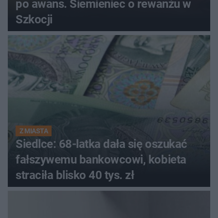
po awans. Siemieniec o rewanżu w
Szkocji
Z MIASTA
Siedlce: 68-latka dała się oszukać
fałszywemu bankowcowi, kobieta
straciła blisko 40 tys. zł