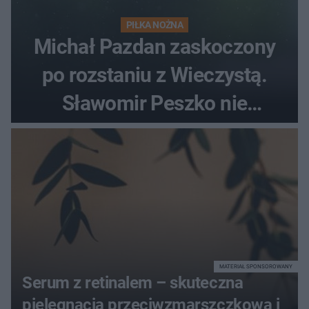
PIŁKA NOŻNA
Michał Pazdan zaskoczony
po rozstaniu z Wieczystą.
Sławomir Peszko nie
dotrzymał słowa?
MATERIAŁ SPONSOROWANY
Serum z retinalem – skuteczna
pielęgnacja przeciwzmarszczkowa i