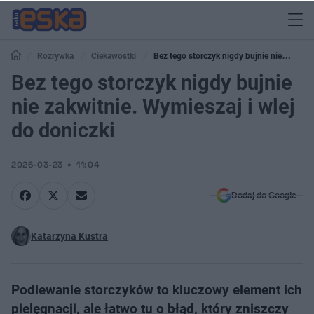
Rozrywka
Ciekawostki
Bez tego storczyk nigdy bujnie nie
zakwitnie. Wymieszaj i wlej do doniczki
Bez tego storczyk nigdy bujnie
nie zakwitnie. Wymieszaj i wlej
do doniczki
2026-03-23
11:04
Dodaj do Google
Katarzyna Kustra
Podlewanie storczyków to kluczowy element ich
pielęgnacji, ale łatwo tu o błąd, który zniszczy