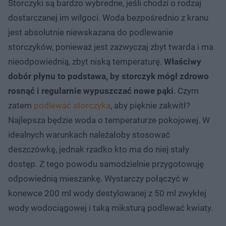
Storczyki są bardzo wybredne, jeśli chodzi o rodzaj
dostarczanej im wilgoci. Woda bezpośrednio z kranu
jest absolutnie niewskazana do podlewanie
storczyków, ponieważ jest zazwyczaj zbyt twarda i ma
nieodpowiednią, zbyt niską temperaturę.
Właściwy
dobór płynu to podstawa, by storczyk mógł zdrowo
rosnąć i regularnie wypuszczać nowe pąki
. Czym
zatem
podlewać storczyka
, aby pięknie zakwitł?
Najlepsza będzie woda o temperaturze pokojowej. W
idealnych warunkach należałoby stosować
deszczówkę, jednak rzadko kto ma do niej stały
dostęp. Z tego powodu samodzielnie przygotowuję
odpowiednią mieszankę. Wystarczy połączyć w
konewce 200 ml wody destylowanej z 50 ml zwykłej
wody wodociągowej i taką miksturą podlewać kwiaty.