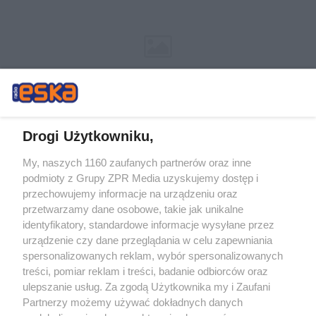
Drogi Użytkowniku,
My, naszych 1160 zaufanych partnerów oraz inne
Żaden utwór zamieszczony w serwisie nie może być powielany i
podmioty z Grupy ZPR Media uzyskujemy dostęp i
rozpowszechniany lub dalej rozpowszechniany w jakikolwiek sposób (w
tym także elektroniczny lub mechaniczny) na jakimkolwiek polu
przechowujemy informacje na urządzeniu oraz
eksploatacji w jakiejkolwiek formie, włącznie z umieszczaniem w Internecie
przetwarzamy dane osobowe, takie jak unikalne
bez pisemnej zgody właściciela praw. Jakiekolwiek użycie lub
wykorzystanie utworów w całości lub w części z naruszeniem prawa, tzn.
identyfikatory, standardowe informacje wysyłane przez
bez właściwej zgody, jest zabronione pod groźbą kary i może być ścigane
urządzenie czy dane przeglądania w celu zapewniania
prawnie.
spersonalizowanych reklam, wybór spersonalizowanych
treści, pomiar reklam i treści, badanie odbiorców oraz
ulepszanie usług. Za zgodą Użytkownika my i Zaufani
Partnerzy możemy używać dokładnych danych