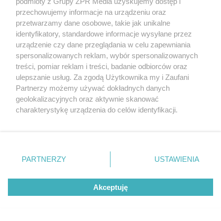
podmioty z Grupy ZPR Media uzyskujemy dostęp i
przechowujemy informacje na urządzeniu oraz
przetwarzamy dane osobowe, takie jak unikalne
identyfikatory, standardowe informacje wysyłane przez
urządzenie czy dane przeglądania w celu zapewniania
spersonalizowanych reklam, wybór spersonalizowanych
LEAGUES CUP
treści, pomiar reklam i treści, badanie odbiorców oraz
Bramkarz Necaxy przechytrzył
ulepszanie usług. Za zgodą Użytkownika my i Zaufani
Roberta Lewandowskiego. W sieci
Partnerzy możemy używać dokładnych danych
krąży wideo z tego pojedynku
geolokalizacyjnych oraz aktywnie skanować
charakterystykę urządzenia do celów identyfikacji.
Ponieważ cenimy Twoją prywatność, prosimy o zgodę na
ZOBACZ WIĘCEJ
korzystanie z tych technologii poprzez kliknięcie
„Akceptuję”. Zgoda jest dobrowolna i zawsze możesz ją
zmienić/wycofać klikając przycisk ustawień prywatności
PARTNERZY
USTAWIENIA
znajdujący się w lewym dolnym rogu strony
. Niektóre
rodzaje przetwarzania danych nie wymagają zgody
Akceptuję
użytkownika, ale masz prawo sprzeciwić się takiemu
przetwarzaniu. Preferencje będą miały zastosowanie tylko
na tej witrynie.