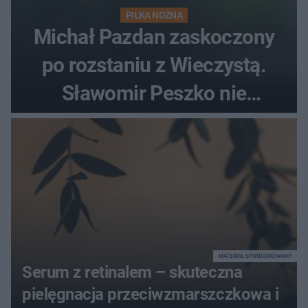
PIŁKA NOŻNA
Michał Pazdan zaskoczony
po rozstaniu z Wieczystą.
Sławomir Peszko nie
dotrzymał słowa?
MATERIAŁ SPONSOROWANY
Serum z retinalem – skuteczna
pielęgnacja przeciwzmarszczkowa i