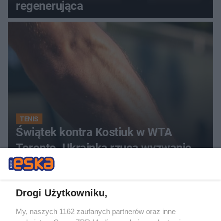
regenerująca
TENIS
Świątek kontra Kostiuk w WTA
Toronto. Ukrainka rzuca wyzwanie
Polce
Drogi Użytkowniku,
My, naszych 1162 zaufanych partnerów oraz inne