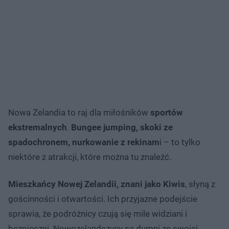
Nowa Zelandia to raj dla miłośników
sportów
ekstremalnych
.
Bungee jumping, skoki ze
spadochronem, nurkowanie z rekinam
i – to tylko
niektóre z atrakcji, które można tu znaleźć.
Mieszkańcy Nowej Zelandii, znani jako Kiwis
, słyną z
gościnności i otwartości. Ich przyjazne podejście
sprawia, że podróżnicy czują się mile widziani i
bezpieczni. Nowozelandczycy są dumni ze swojej