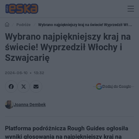
Podróże
Wybrano najpiękniejszy kraj na świecie! Wyprzedził Włochy
i Szwajcarię
Wybrano najpiękniejszy kraj na
świecie! Wyprzedził Włochy i
Szwajcarię
2024-06-10
13:32
Dodaj do Google
Joanna Dembek
Platforma podróżnicza Rough Guides ogłosiła
wyniki głosowania na najpiękniejszy kraj na