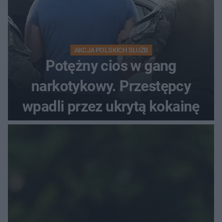
AKCJA POLSKICH SŁUŻB
Potężny cios w gang
narkotykowy. Przestępcy
wpadli przez ukrytą kokainę