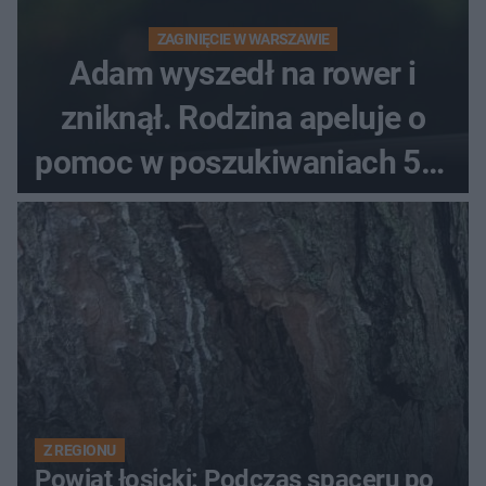
ZAGINIĘCIE W WARSZAWIE
Adam wyszedł na rower i
zniknął. Rodzina apeluje o
pomoc w poszukiwaniach 59-
latka
Z REGIONU
Powiat łosicki: Podczas spaceru po