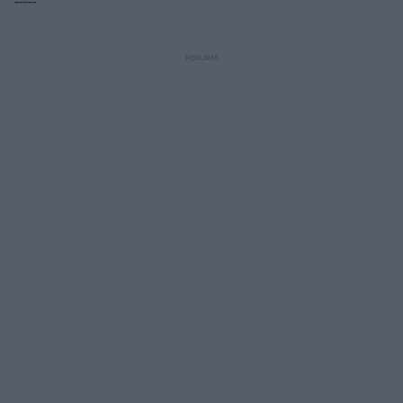
-----