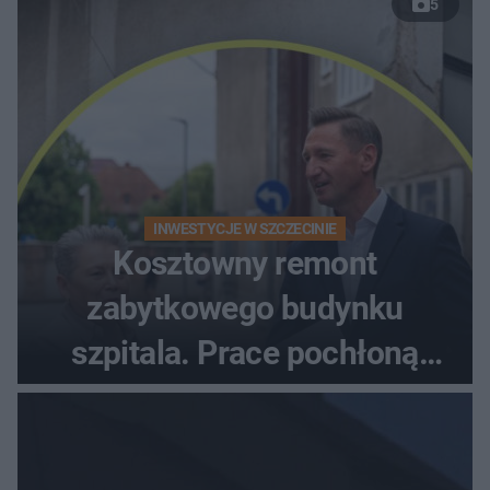
5
INWESTYCJE W SZCZECINIE
Kosztowny remont
zabytkowego budynku
szpitala. Prace pochłoną
dziesiątki milionów