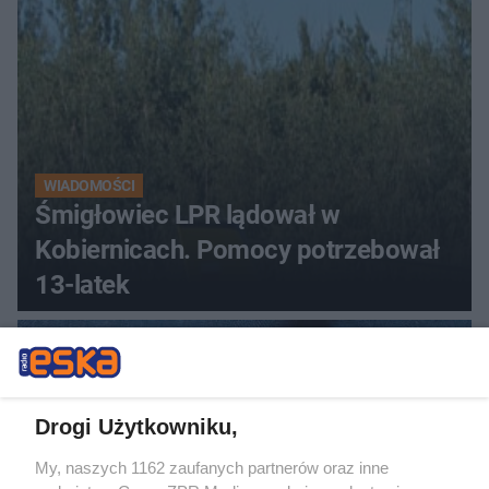
WIADOMOŚCI
Śmigłowiec LPR lądował w
Kobiernicach. Pomocy potrzebował
13-latek
Drogi Użytkowniku,
My, naszych 1162 zaufanych partnerów oraz inne