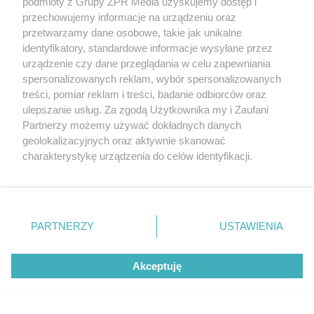
podmioty z Grupy ZPR Media uzyskujemy dostęp i
przechowujemy informacje na urządzeniu oraz
przetwarzamy dane osobowe, takie jak unikalne
Szukają Absolwentów Extra!
identyfikatory, standardowe informacje wysyłane przez
urządzenie czy dane przeglądania w celu zapewniania
spersonalizowanych reklam, wybór spersonalizowanych
treści, pomiar reklam i treści, badanie odbiorców oraz
ulepszanie usług. Za zgodą Użytkownika my i Zaufani
Partnerzy możemy używać dokładnych danych
geolokalizacyjnych oraz aktywnie skanować
charakterystykę urządzenia do celów identyfikacji.
Ponieważ cenimy Twoją prywatność, prosimy o zgodę na
korzystanie z tych technologii poprzez kliknięcie
„Akceptuję”. Zgoda jest dobrowolna i zawsze możesz ją
zmienić/wycofać klikając przycisk ustawień prywatności
PARTNERZY
USTAWIENIA
znajdujący się w lewym dolnym rogu strony
. Niektóre
rodzaje przetwarzania danych nie wymagają zgody
Akceptuję
użytkownika, ale masz prawo sprzeciwić się takiemu
Szukają Absolwentów Extra!
przetwarzaniu. Preferencje będą miały zastosowanie tylko
na tej witrynie.