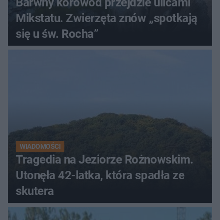
Barwny korowód przejdzie ulicami
Mikstatu. Zwierzęta znów „spotkają
się u św. Rocha”
WIADOMOŚCI
Tragedia na Jeziorze Rożnowskim.
Utonęła 42-latka, która spadła ze
skutera