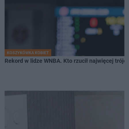
KOSZYKÓWKA KOBIET
Rekord w lidze WNBA. Kto rzucił najwięcej tróje