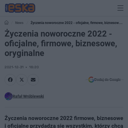
News
Życzenia noworoczne 2022 - oficjalne, firmowe, biznesowe,
oryginalne
Życzenia noworoczne 2022 -
oficjalne, firmowe, biznesowe,
oryginalne
2021-12-31
16:20
Dodaj do Google
Rafał Wróblewski
Życzenia noworoczne 2022 firmowe, biznesowe
i oficjalne przydadzą się wszystkim, którzy chcą