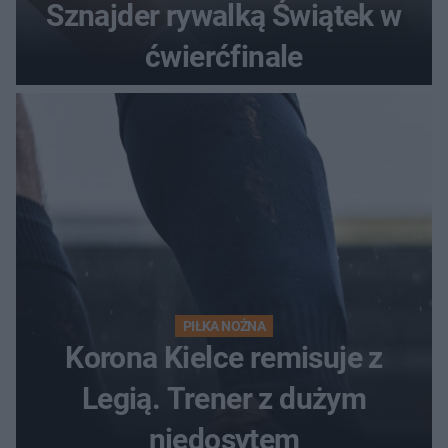
Sznajder rywalką Świątek w
ćwierćfinale
PIŁKA NOŻNA
Korona Kielce remisuje z
Legią. Trener z dużym
niedosytem