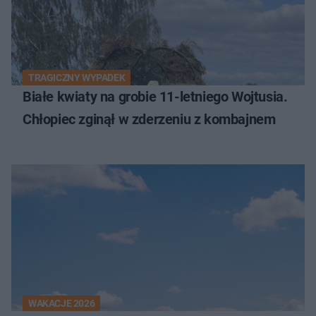
TRAGICZNY WYPADEK
Białe kwiaty na grobie 11-letniego Wojtusia.
Chłopiec zginął w zderzeniu z kombajnem
WAKACJE 2026