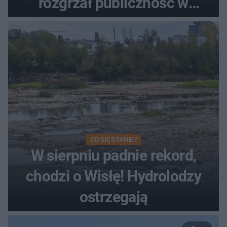
rozgrzał publiczność w
Toruniu
CO SIĘ STANIE?
W sierpniu padnie rekord,
chodzi o Wisłę! Hydrolodzy
ostrzegają