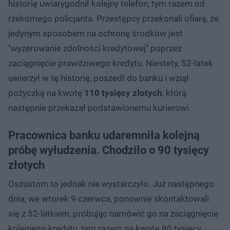
historię uwiarygodnił kolejny telefon, tym razem od
rzekomego policjanta. Przestępcy przekonali ofiarę, że
jedynym sposobem na ochronę środków jest
"wyzerowanie zdolności kredytowej" poprzez
zaciągnięcie prawdziwego kredytu. Niestety, 52-latek
uwierzył w tę historię, poszedł do banku i wziął
pożyczkę na kwotę
110 tysięcy złotych
, którą
następnie przekazał podstawionemu kurierowi.
Pracownica banku udaremniła kolejną
próbę wyłudzenia. Chodziło o 90 tysięcy
złotych
Oszustom to jednak nie wystarczyło. Już następnego
dnia, we wtorek 9 czerwca, ponownie skontaktowali
się z 52-latkiem, próbując namówić go na zaciągnięcie
kolejnego kredytu, tym razem na kwotę 90 tysięcy