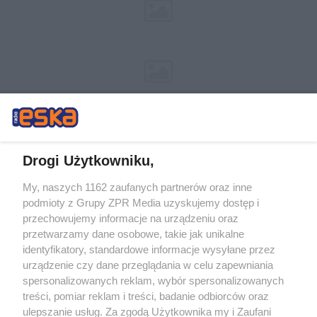
Drogi Użytkowniku,
My, naszych 1162 zaufanych partnerów oraz inne
Żaden utwór zamieszczony w serwisie nie może być powielany i
podmioty z Grupy ZPR Media uzyskujemy dostęp i
rozpowszechniany lub dalej rozpowszechniany w jakikolwiek sposób (w
tym także elektroniczny lub mechaniczny) na jakimkolwiek polu
przechowujemy informacje na urządzeniu oraz
eksploatacji w jakiejkolwiek formie, włącznie z umieszczaniem w Internecie
przetwarzamy dane osobowe, takie jak unikalne
bez pisemnej zgody właściciela praw. Jakiekolwiek użycie lub
wykorzystanie utworów w całości lub w części z naruszeniem prawa, tzn.
identyfikatory, standardowe informacje wysyłane przez
bez właściwej zgody, jest zabronione pod groźbą kary i może być ścigane
urządzenie czy dane przeglądania w celu zapewniania
prawnie.
spersonalizowanych reklam, wybór spersonalizowanych
treści, pomiar reklam i treści, badanie odbiorców oraz
ulepszanie usług. Za zgodą Użytkownika my i Zaufani