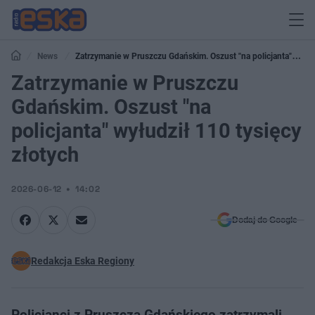
News
Zatrzymanie w Pruszczu Gdańskim. Oszust "na policjanta"
wyłudził 110 tysięcy złotych
Zatrzymanie w Pruszczu
Gdańskim. Oszust "na
policjanta" wyłudził 110 tysięcy
złotych
2026-06-12
14:02
Dodaj do Google
Redakcja Eska Regiony
Policjanci z Pruszcza Gdańskiego zatrzymali