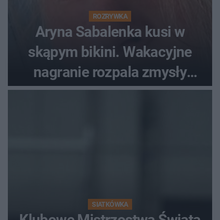
ROZRYWKA
Aryna Sabalenka kusi w
skąpym bikini. Wakacyjne
nagranie rozpala zmysły
fanów
SIATKÓWKA
Klubowe Mistrzostwa Świata